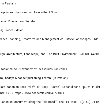
In Persian).
itage in an urban century. John Wiley & Sons.
 York: Rinehart and Winston.
s). French Edition.
ndscapes: Planning, Treatment and Management of Historic Landscapes"”. NPS.
ough Architecture, Landscape, and The Built Environment, 550 BCE-642Ce.
: Association pour l’avancement des études iraniennes.
asmi, Sedaye Moaaser publishing,Tehran. (In Persian).
 late sasanian rock reliefs at Taq-i Bustan”. Sasanidische Spuren in der
einer: 19-36. https://www.academia.edu/40774801.
te Sasanian Monument along the “Silk Road””. The Silk Road, 14(7152): 71-84.