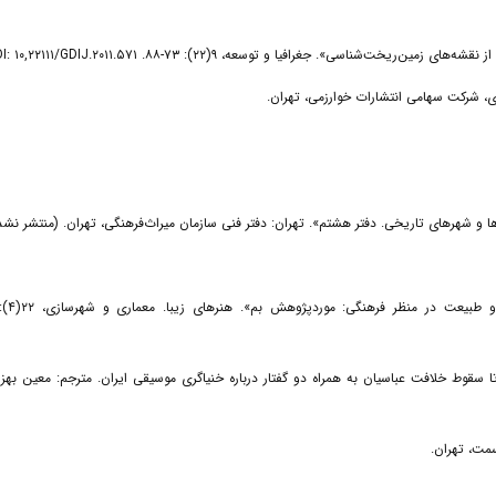
های مجاور تا سقوط خلافت عباسیان به همراه دو گفتار درباره خنیاگری موسیقی ایران. مترجم: معین بهزادباش