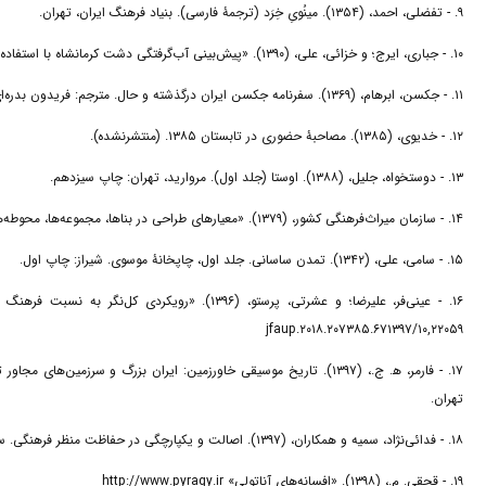
۹. - تفضلی، احمد، (۱۳۵۴). مینُویِ خِرَد (ترجمۀ فارسی). بنیاد فرهنگ ایران، تهران.
۱۰. - جباری، ایرج؛ و خزائی، علی، (۱۳۹۰). «پیش‌بینی آب‌گرفتگی دشت کرمانشاه با استفاده از نقشه‌های زمین‌ریخت‌شناسی». جغرافیا و توسعه، ۹(۲۲): ۷۳-۸۸. DOI: ۱۰,۲۲۱۱۱/GDIJ.۲۰۱۱.۵۷۱
۱۱. - جکسن، ابرهام، (۱۳۶۹). سفرنامه جکسن ایران درگذشته و حال. مترجم: فریدون بدره‌ای، شرکت سهامی انتشارات خوارزمی، تهران.
۱۲. - خدیوی، (۱۳۸۵). مصاحبۀ حضوری در تابستان ۱۳۸۵. (منتشرنشده).
۱۳. - دوستخواه، جلیل، (۱۳۸۸). اوستا (جلد اول). مروارید، تهران: چاپ سیزدهم.
۱۴. - سازمان میراث‌فرهنگی کشور، (۱۳۷۹). «معیارهای طراحی در بناها، مجموعه‌ها، محوطه‌ها و شهرهای تاریخی. دفتر هشتم». تهران: دفتر فنی سازمان میراث‌فرهنگی، تهران. (منتشر نشده)
۱۵. - سامی، علی، (۱۳۴۲). تمدن ساسانی. جلد اول، چاپخانۀ موسوی. شیراز: چاپ اول.
۱۰,۲۲۰۵۹/jfaup.۲۰۱۸.۲۰۷۳۸۵.۶۷۱۳۹۷
فارمر، ه‍‌. ج.، (۱۳۹۷). تاریخ موسیقی خاورزمین: ایران بزرگ و سرزمین‌،
تهران.
۱۸. - فدائی‌نژاد، سمیه و همکاران، (۱۳۹۷). اصالت و یکپارچگی در حفاظت منظر فرهنگی. سمت، تهران.
۱۹. - قجقی. م.، (۱۳۹۸). «افسانه‌های آناتولی» http://www.pyragy.ir