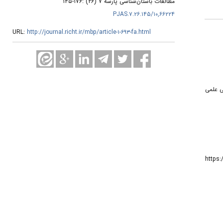
مطالعات باستان‌شناسی پارسه ۷ (۲۶) :۱۷۶-۱۴۵
۱۰,۶۶۲۲۴/PJAS.۷.۲۶.۱۴۵
URL:
http://journal.richt.ir/mbp/article-۱-۶۹۳-fa.html
۳. - علمی
۶. - کید بر محوطه بیستون کرمانشاه». باغ نظر، ۹ (۲۲): ۴۴-۳۵