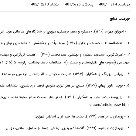
دریافت: 1400/11/14 | پذیرش: 1401/5/26 | انتشار: 1402/12/10
فهرست منابع
۱. - آجورلو، بهرام، (۱۳۹۰). «دسکره و منظر فرهنگی؛ مروری بر شکارگاه‌های ساسانی غرب ایران». مجله منظر، ۱۴: ۱۱-۱۵. https://www.manzar-sj.com/article_۸۸
۲. - اعتمادالسطنه، محمدحسن‌خان، (۱۳۶۷). مِراهالبلُدان. به‌کوشش: عبدالحسین نوایی و میر‌هاشم محدث، انتشارات، دانشگاه تهران، چاپ اول.
امیرشاکرمی، سیدعبدالعظیم؛ و بهشتی، سید
مهندسی (محوطه‌های طاق‌بستان و بیستون)». مطالعات باستان‌شناسی پارسه، ۵ (۱۵): ۱۷۴-۱۵۹. DOI: ۱۰,۳۰۶۹۹/PJAS.۵.۱۵.۱۵۹
۴. - بهرامی، بهرنگ، و همکاران، (۱۳۹۳). «مرمت محیطی منظر باستانی تپه میل در منطقه بیابانی ورامین». مدیریت بیابان، ۳: ۳۶-۲. DOI: ۱۰,۲۲۰۳۴/JDMAL.۲۰۱۴.۱۷۰۵۹
۵. - پوپ، آرتور آپهام، (۱۳۸۷). سیری در هنر ایران. مترجم: نجف دریابندری، انتشارات علمی و فرهنگی، تهران.
sj.com/article_۱۸۸۳.html.
۷. - پورداوود، ابراهیم، (۱۳۷۷). یشت‌ها. جلد اول، اساطیر، تهران.
۸. - پورداوود، ابراهیم، (۱۳۸۹). گات‌ها،کهن‌ترین بخش اوستا. جلد اول، اساطیر، تهران.