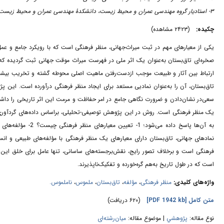
۳- استادیار گروه مهندسی عمران و محیط زیست، دانشکدۀ مهندسی عمران و محیط زیست، دانشگاه امیرکبیر، تهران، ایران
چکیده:
(۲۴۲۳ مشاهده)
یکی از معیارهای مهم در ثبت میراث‌جهانی، منظر فرهنگی است که با رویکرد جامع و عمل
صخره‌ای تاق‌بستان به‌عنوان یک اثر ملی در فهرست میراث موقت جهانی ثبت گردیده که
ارتباط بین آثار و طبیعت موجب ازدست‌رفتن ماهیت اصلی محوطه گشته و تخریب بیشتر آ
تاق‌بستان، آن را به‌عنوان نمادیی مستعد برای ایجاد منظر فرهنگی درآورده است. این ،
سعی‌در نشان‌دادن و ضرورت نگاهی جامع در امر حفاظت و مرمت‌ این اثر تاریخی را داشته
یک منظر فرهنگی است. روش در این پژوهش توصیفی-تحلیلی، براساس داده‌های گردآوری‌ش
به آن‌ها پاسخ داده
نمادهای جهانی، تاق‌بستان دارای معیارهای یک منظر فرهنگی با مؤلفه‌های طبیعی و ان
فرهنگی است و برخلاف تصور رایج، نقش‌برجسته‌های ساسانی، تنها عامل برای خلق این من
است که در طول تاریخ به‌هم گره‌خورده و تفکیک‌ناپذیرند.
ناملموس.
،
ملموس
،
تاق‌بستان
،
مؤلفه
،
منظر فرهنگی
واژه‌های کلیدی:
(۶۲۰ دریافت)
[PDF 1942 kb]
متن کامل
نوع مقاله:
پژوهشي
| موضوع مقاله:
میان‌رشته‌ای