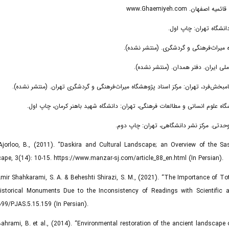
Ajorloo, B., (2011). “Daskira and Cultural Landscape; an Overview of the Sa
ape, 3(14): 10-15. https://www.manzar-sj.com/article_88_en.html (In Persian).
Amir Shahkarami, S. A. & Beheshti Shirazi, S. M., (2021). “The Importance of Tot
istorical Monuments Due to the Inconsistency of Readings with Scientific an
99/PJAS.5.15.159 (In Persian).
Bahrami, B. et al., (2014). “Environmental restoration of the ancient landscape 