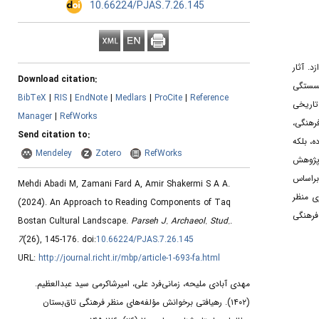
‎ 10.66224/PJAS.7.26.145
. آثار
Download citation:
گسستگی
BibTeX
|
RIS
|
EndNote
|
Medlars
|
ProCite
|
Reference
تاریخی
Manager
|
RefWorks
فرهنگی
Send citation to:
، بلکه
Mendeley
Zotero
RefWorks
 پژوهش
هد، براساس
Mehdi Abadi M, Zamani Fard A, Amir Shakermi S A A.
ی منظر
(2024).
An Approach to Reading Components of Taq
فرهنگی
Bostan Cultural Landscape.
Parseh J. Archaeol. Stud.
.
7
(26)
, 145-176. doi:
10.66224/PJAS.7.26.145
URL:
http://journal.richt.ir/mbp/article-1-693-fa.html
مهدی آبادی ملیحه، زمانی‌فرد علی، امیرشاکرمی سید عبدالعظیم.
رهیافتی برخوانش مؤلفه‌های منظر فرهنگی تاق‌بستان
(۱۴۰۲).