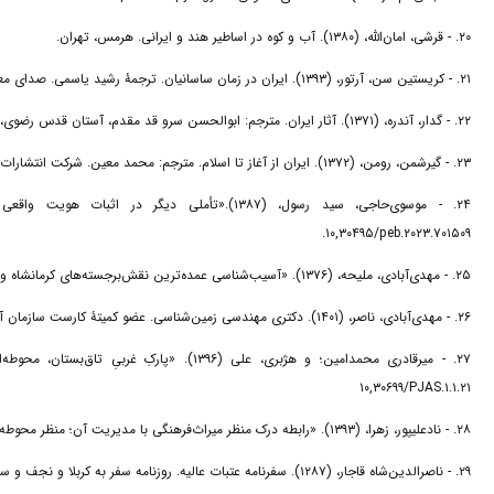
۲۰. - قرشی، امان‌الله، (۱۳۸۰). آب و کوه در اساطیر هند و ایرانی. هرمس، تهران.
۲۱. - کریستین سن، آرتور، (۱۳۹۳). ایران در زمان ساسانیان. ترجمۀ رشید یاسمی. صدای معاصر، تهران.
۲۲. - گدار، آندره، (۱۳۷۱). آثار ایران. مترجم: ابوالحسن سرو قد مقدم، آستان قدس رضوی، مشهد: چاپ دوم .
۲۳. - گیرشمن، رومن، (۱۳۷۲). ایران از آغاز تا اسلام. مترجم: محمد معین. شرکت انتشارات علمی و فرهنگی. تهران: چاپ نهم.
۱۰,۳۰۴۹۵/peb.۲۰۲۳.۷۰۱۵۰۹.
۲۵. - مهدی‌آبادی، ملیحه، (۱۳۷۶). «آسیب‌شناسی عمده‌ترین نقش‌برجسته‌های کرمانشاه و پیشنهاد راه‌حل‌های حفاظتی». پایان‌نامۀ کارشناسی ارشد دانشگاه هنر. (منتشرنشده).
۲۶. - مهدی‌آبادی، ناصر، (۱۴۰۱). دکتری مهندسی زمین‌شناسی. عضو کمیتۀ کارست سازمان آب منطقه‌ای کرمانشاه. (مصاحبه شونده).
۱۰,۳۰۶۹۹/PJAS.۱.۱.۲۱
۲۸. - نادعلیپور، زهرا، (۱۳۹۳). «رابطه درک منظر میراث‌فرهنگی با مدیریت آن؛ منظر محوطه باستانی». منظر، ۲۹: ۵۷ -۵۲. https://ensani.ir/fa/article/۳۴۵۷۳۱
۲۹. - ناصرالدین‌شاه قاجار، (۱۲۸۷). سفرنامه عتبات عالیه. روزنامه سفر به کربلا و نجف و سایر اماکن. بی‌نا، تهران.