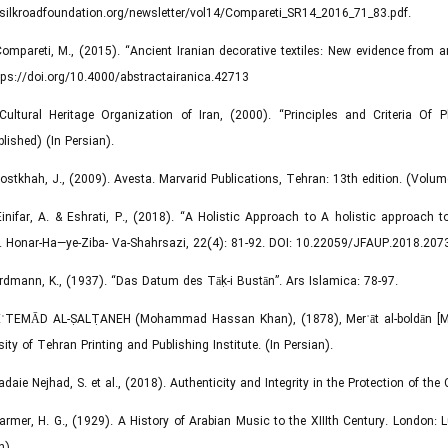
/silkroadfoundation.org/newsletter/vol14/Compareti_SR14_2016_71_83.pdf.
Compareti, M., (2015). “Ancient Iranian decorative textiles: New evidence from a
tps://doi.org/10.4000/abstractairanica.42713
Cultural Heritage Organization of Iran, (2000). “Principles and Criteria Of
lished) (In Persian).
Dostkhah, J., (2009). Avesta. Marvarid Publications, Tehran: 13th edition. (Volume
Einifar, A. & Eshrati, P., (2018). “A Holistic Approach to A holistic approach
. Honar-Ha—ye-Ziba- Va-Shahrsazi, 22(4): 81-92. DOI: 10.22059/JFAUP.2018.207
Erdmann, K., (1937). “Das Datum des Tāḳ-i Bustān”. Ars Islamica: 78-97.
 EʿTEMĀD AL-ṢALṬANEH (Mohammad Hassan Khan), (1878), Merʾāt al-boldān [Mirr
sity of Tehran Printing and Publishing Institute. (In Persian).
Fadaie Nejhad, S. et al., (2018). Authenticity and Integrity in the Protection of t
Farmer, H. G., (1929). A History of Arabian Music to the XIIIth Century. London:
n).