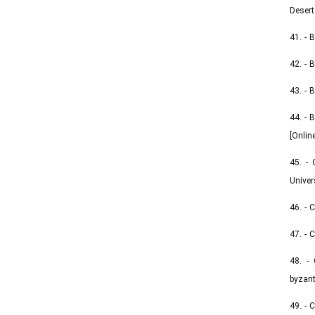
Desert
41. - 
42. - 
43. - 
44. - 
[Onlin
45. -
Univer
46. - 
47. - 
48. -
byzant
49. - 