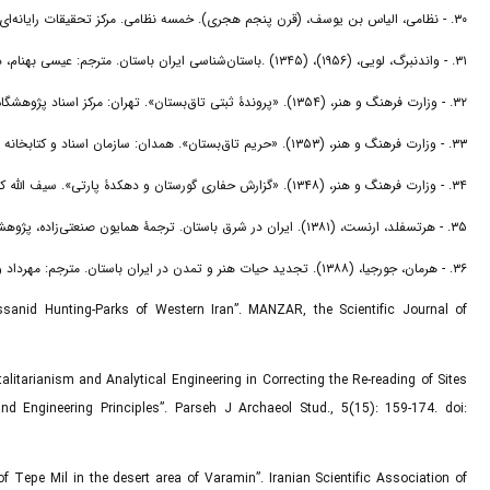
۳۰. - نظامی، الیاس بن یوسف، (قرن پنجم هجری). خمسه نظامی. مرکز تحقیقات رایانه‌ای قائمیه اصفهان. www.Ghaemiyeh.com
۳۱. - واندنبرگ، لویی، (۱۹۵۶)، (۱۳۴۵) .باستان‌شناسی ایران باستان. مترجم: عیسی بهنام، دانشگاه تهران: چاپ اول.
۳۲. - وزارت فرهنگ و هنر، (۱۳۵۴). «پروندۀ ثبتی تاق‌بستان». تهران: مرکز اسناد پژوهشگاه میراث‌فرهنگی و گردشگری. (منتشر نشده).
۳۳. - وزارت فرهنگ و هنر، (۱۳۵۳). «حریم تاق‌بستان». همدان: سازمان اسناد و کتابخانه ملی ایران. دفتر همدان. (منتشر نشده).
۳۴. - وزارت فرهنگ و هنر، (۱۳۴۸). «گزارش حفاری گورستان و دهکدۀ پارتی». سیف الله کامبخش‌فرد، تهران: مرکز اسناد پژوهشگاه میراث‌فرهنگی و گردشگری تهران. (منتشر نشده).
۳۵. - هرتسفلد، ارنست، (۱۳۸۱). ایران در شرق باستان. ترجمۀ همایون صنعتی‌زاده، پژوهشگاه علوم انسانی و مطالعات فرهنگی، تهران: دانشگاه شهید باهنر کرمان، چاپ اول.
۳۶. - هرمان، جورجیا، (۱۳۸۸). تجدید حیات هنر و تمدن در ایران باستان. مترجم: مهرداد وحدتی. مرکز نشر دانشگاهی، تهران: چاپ دوم.
ssanid Hunting-Parks of Western Iran”. MANZAR, the Scientific Journal of
alitarianism and Analytical Engineering in Correcting the Re-reading of Sites
d Engineering Principles”. Parseh J Archaeol Stud., 5(15): 159-174. doi:
of Tepe Mil in the desert area of Varamin”. Iranian Scientific Association of