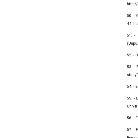
http:/
50. - 
44. ht
51. - 
(Unpub
52. - 
53. - 
study”
54. - 
55. -
Univer
56. - 
57. - 
Persia