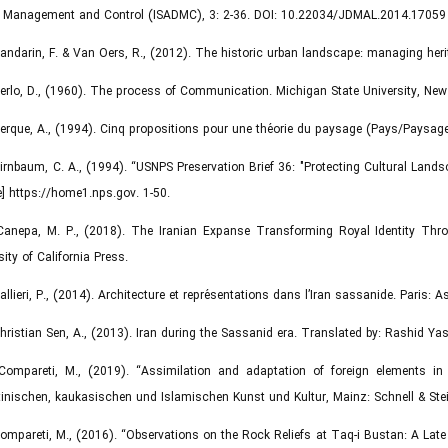
 Management and Control (ISADMC), 3: 2-36. DOI: 10.22034/JDMAL.2014.17059 (
Bandarin, F. & Van Oers, R., (2012). The historic urban landscape: managing her
Berlo, D., (1960). The process of Communication. Michigan State University, New
Berque, A., (1994). Cinq propositions pour une théorie du paysage (Pays/Paysage
Birnbaum, C. A., (1994). “USNPS Preservation Brief 36: "Protecting Cultural La
e] https://home1.nps.gov. 1-50.
 Canepa, M. P., (2018). The Iranian Expanse Transforming Royal Identity Thr
sity of California Press.
Callieri, P., (2014). Architecture et représentations dans l’Iran sassanide. Paris
Christian Sen, A., (2013). Iran during the Sassanid era. Translated by: Rashid Y
 Compareti, M., (2019). “Assimilation and adaptation of foreign elements in
inischen, kaukasischen und Islamischen Kunst und Kultur, Mainz: Schnell & St
Compareti, M., (2016). “Observations on the Rock Reliefs at Taq-i Bustan: A La