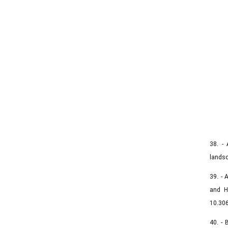
38. - 
landsc
39. - 
and H
10.306
40. - 