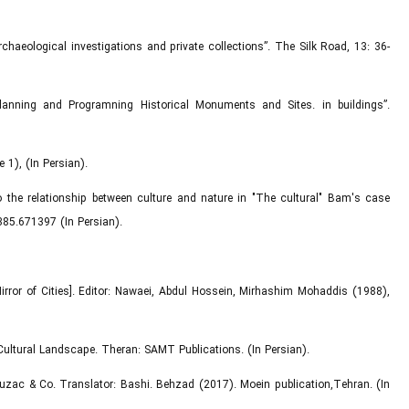
rchaeological investigations and private collections”. The Silk Road, 13: 36-
 Planning and Programning Historical Monuments and Sites. in buildings”.
 1), (In Persian).
 to the relationship between culture and nature in "The cultural" Bam's case
385.671397 (In Persian).
or of Cities]. Editor: Nawaei, Abdul Hossein, Mirhashim Mohaddis (1988),
he Cultural Landscape. Theran: SAMT Publications. (In Persian).
 Luzac & Co. Translator: Bashi. Behzad (2017). Moein publication,Tehran. (In