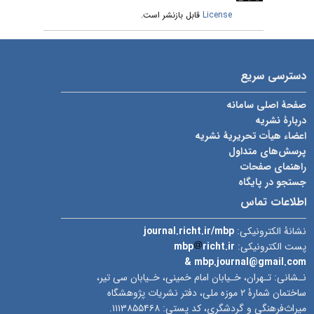
قابل بازنشر است.
License
دسترسی سریع
صفحۀ اصلی سامانه
دربارۀ نشریه
اعضاء هیأت تحریریۀ نشریه
پرسش‌های متداول
راهنمای صفحات
جستجو در پایگاه
اطلاعات تماس
journal.richt.ir/mbp
نشانۀ الکترونیکی:
mbp
richt.ir
پست الکترونیکی:
& mbp.journal@gmail.com
نـشانی: تـهران، خـیابان امام خمینی، خـیابان سی تیر،
ساختمان شمارۀ ۲ موزه ملی، دفتر نشریات پژوهشگاه
میراث‌فرهنگی و گردشگری، کد پستی: ۱۱۱۳۸۵۵۴۶۸.