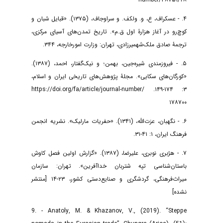
۴. - عسکراف، ع، و. ولکف. و سراوجاف، (۱۳۷۵). «قبایل شبان و
کوچ‌رو در آغاز هزارۀ اول ق.م». تاریخ تمدن‌های آسیای مرکزی،
ترجمۀ صادق ملک‌شهمیرزادی، تهران: وزارت امورخارجه، ۳۴۴.
۵. - فیروزمندی شیره‌جین، بهمن؛ و نیک‌گفتار، احمد، (۱۳۸۷).
«کورگان‌های سکایی». مجلۀ پژوهش‌های تاریخی ایران و اسلام،
۳: ۱۷۴-۱۴۹. https://doi.org/fa/article/journal-number/
۱۷۸۷۰۰
۶. - نگهبان، عزت‌الله، (۱۳۴۱). «حفریات مارلیک». نشریه انجمن
فرهنگ ایران، ۱: ۴۱-۳۱.
۷. - هژبری نوبری، علیرضا، (۱۳۸۷). «گزارش اولین فصل کاوش
باستان‌شناسی تپه شتربان خدا‌آفرین». تهران: سازمان
میراث‌فرهنگی، گردشگری و صنایع‌دستی کشور، ۲۳-۱۴ [منتشر
نشده]
9. - Anatoly, M. & Khazanov, V., (2019). “Steppe