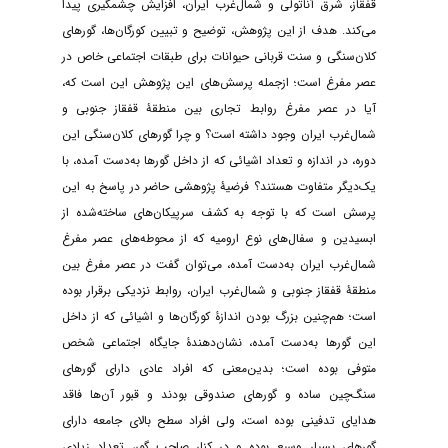
قفقاز، شرق آناتولی و شمال‌غرب ایران، افزایش چشمگیری پیدا
می‌کند. هدف از این پژوهش، توضیح و تبیین کورگان‌ها، گورهای
کلان‌سنگی و سنت قربانی حیوانات برای ‌طبقات‌ اجتماعی خاص در
‌عصر مفرغ است؛ ازجمله پرسش‌های این پژوهش این است که،
آیا در عصر مفرغ روابط تجاری بین منطقۀ قفقاز جنوبی و
شمال‌غرب ایران وجود داشته است؟ و چرا گورهای کلان‌سنگی این
دوره، در اندازه و تعداد اشیائی که از داخل گورها به‌دست آمده‌، با
یک‌دیگر متفاوت هستند؟ فرضیۀ پژوهشی حاضر در پاسخ به این
پرسش است که با توجه به کشف سرپیکان‌های ساخته‌شده از
ابسیدین و سفال‌های نوع ارومیه که از محوطه‌های عصر مفرغ
شمال‌غرب ایران به‌دست آمده، می‌توان گفت در عصر مفرغ بین
منطقۀ قفقاز جنوبی و شمال‌غرب ایران، روابط نزدیکی برقرار بوده
است؛ هم‌چنین بزرگ بودن اندازۀ کورگان‌ها و اشیائی که از داخل
این گورها به‌دست آمده، نشان‌دهندۀ جایگاه اجتماعی شخص
متوفی بوده است؛ بدین‌معنی که افراد عادی دارای گورهای
سنگ‌چین ساده و گورهای صندوقی بودند و قبور آن‌ها فاقد
هدایای تدفینی بوده است، ولی افراد سطح بالای جامعه دارای
گورهای بسیار وسیع بوده و در کنار صاحب گور، تعداد زیادی