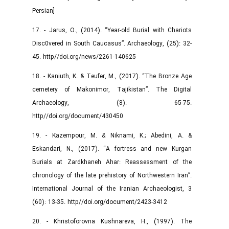
Persian]
17. - Jarus, O., (2014). “Year-old Burial with Chariots
Disc0vered in South Caucasus”. Archaeology, (25): 32-
45. http//doi.org/news/2261-140625
18. - Kaniuth, K. & Teufer, M., (2017). “The Bronze Age
cemetery of Makonimor, Tajikistan”. The Digital
Archaeology, (8): 65-75.
http//doi.org/document/430450
19. - Kazempour, M. & Niknami, K.; Abedini, A. &
Eskandari, N., (2017). “A fortress and new Kurgan
Burials at Zardkhaneh Ahar: Reassessment of the
chronology of the late prehistory of Northwestern Iran”.
International Journal of the Iranian Archaeologist, 3
(60): 13-35. http//doi.org/document/2423-3412
20. - Khristoforovna Kushnareva, H., (1997). The