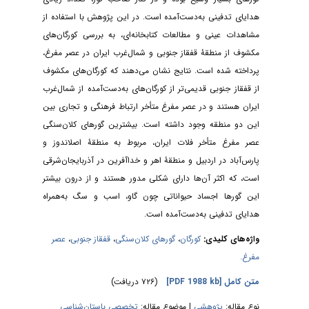
هدایای تدفینی به‌دست‌آمده است. در این پژوهش با استفاده از
مشاهدات عینی و مطالعات کتابخانه‌ای، به بررسی کورگان‌های
مکشوف از منطقۀ قفقاز جنوبی و شمال‌غرب ایران در عصر مفرغ،
پرداخته شده است. نتایج نشان می‌دهند که کورگان‌های مکشوف
از قفقاز جنوبی قدیمی‌تر از کورگان‌های به‌دست‌آمده از شمال‌غرب
ایران هستند و در عصر مفرغ متأخر ارتباط فرهنگی و تجاری بین
این دو منطقه وجود داشته است. بیشترین گورهای کلان‌سنگی
عصر مفرغ متأخر فلات ایران، مربوط به منطقۀ اصلاندوز و
پارس‌آباد در اردبیل و منطقۀ اهر و خداآفرین در آذربایجان‌شرقی
است، که اکثر آن‌ها دارای شکلی مدور هستند و از درون بیشتر
این گورها اجساد حیواناتی چون گاو، اسب و سگ به‌همراه
هدایای تدفینی به‌دست‌آمده است.
عصر
،
قفقاز جنوبی
،
گورهای کلان‌سنگی
،
کورگان
واژه‌های کلیدی:
مفرغ.
(۷۲۶ دریافت)
[PDF 1988 kb]
متن کامل
نوع مقاله:
پژوهشي
| موضوع مقاله:
تخصصی باستان‌شناسی