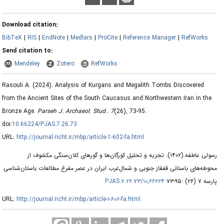
Download citation:
BibTeX
|
RIS
|
EndNote
|
Medlars
|
ProCite
|
Reference Manager
|
RefWorks
Send citation to:
Mendeley
Zotero
RefWorks
Rasouli A.
(2024).
Analysis of Kurgans and Megalith Tombs Discovered
from the Ancient Sites of the South Caucasus and Northwestern Iran in the
Bronze Age.
Parseh J. Archaeol. Stud.
.
7
(26)
, 73-95.
doi:
10.66224/PJAS.7.26.73
URL:
http://journal.richt.ir/mbp/article-1-602-fa.html
تجزیه و تحلیل کورگان‌ها و گورهای کلان‌سنگی مکشوف از
(۱۴۰۲).
رسولی عاطفه.
محوطه‌های باستانی قفقاز جنوبی و شمال‌غرب ایران در عصر مفرغ مطالعات باستان‌شناسی
۱۰,۶۶۲۲۴/PJAS.۷.۲۶.۷۳
پارسه ۷ (۲۶) :۹۵-۷۳
URL:
http://journal.richt.ir/mbp/article-۱-۶۰۲-fa.html