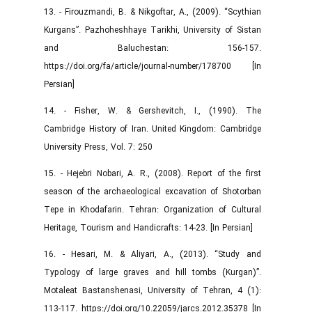
13. - Firouzmandi, B. & Nikgoftar, A., (2009). “Scythian
Kurgans”. Pazhoheshhaye Tarikhi, University of Sistan
and Baluchestan: 156-157.
https://doi.org/fa/article/journal-number/178700 [In
Persian]
14. - Fisher, W. & Gershevitch, I., (1990). The
Cambridge History of Iran. United Kingdom: Cambridge
University Press, Vol. 7: 250
15. - Hejebri Nobari, A. R., (2008). Report of the first
season of the archaeological excavation of Shotorban
Tepe in Khodafarin. Tehran: Organization of Cultural
Heritage, Tourism and Handicrafts: 14-23. [In Persian]
16. - Hesari, M. & Aliyari, A., (2013). “Study and
Typology of large graves and hill tombs (Kurgan)”.
Motaleat Bastanshenasi, University of Tehran, 4 (1):
113-117. https://doi.org/10.22059/jarcs.2012.35378 [In