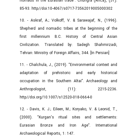
nomads in the Eurasian trade”. Chungra (Arica), (51):
85-93. http//doi:10-4067/s0717-73562019005000302
10. - Askraf, A.; Volkoff, V. & Sarawajaf, N., (1996).
Shepherd and nomadic tribes at the beginning of the
first millennium B.C. History of Central Asian
Civilization. Translated by: Sadegh Shahmirzadi,
Tehran: Ministry of Foreign Affairs, 344. [In Persian]
11. - Chalchula, J., (2019). “Environmental context and
adaptation of prehistoric and early historical
occupation in the Southern Altai”. Archaeology and
Anthropologist, (11): 2215-2236.
http//doi.org/10.1007/s12520-018-0664-0
12. - Davis, K. J.; Eileen, M.; Koryako, V. & Leonid, T.,
(2000). “Kurgan's ritual sites and settlements:
Eurasian Bronze and Iron Age”. International
Archaeological Reports, 1: 147.