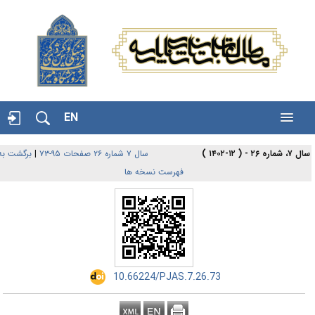
EN
برگشت به
|
سال ۷ شماره ۲۶ صفحات ۹۵-۷۳
ل ۷، شماره ۲۶ - ( ۱۲-۱۴۰۲
فهرست نسخه ها
‎ 10.66224/PJAS.7.26.73