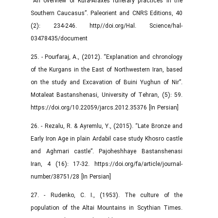
“An overview of Kura-Araxes funerary practices in the
Southern Caucasus”. Paleorient and CNRS Editions, 40
(2): 234-246. http//doi.org/Hal. Science/hal-
03478435/document
25. - Pourfaraj, A., (2012). “Explanation and chronology
of the Kurgans in the East of Northwestern Iran, based
on the study and Excavation of Buini Yughun of Nir”.
Motaleat Bastanshenasi, University of Tehran, (5): 59.
https://doi.org/10.22059/jarcs.2012.35376 [In Persian]
26. - Rezalu, R. & Ayremlu, Y., (2015). “Late Bronze and
Early Iron Age in plain Ardabil case study Khosro castle
and Aghmari castle”. Pajoheshhaye Bastanshenasi
Iran, 4 (16): 17-32. https://doi.org/fa/article/journal-
number/38751/28 [In Persian]
27. - Rudenko, C. I., (1953). The culture of the
population of the Altai Mountains in Scythian Times.