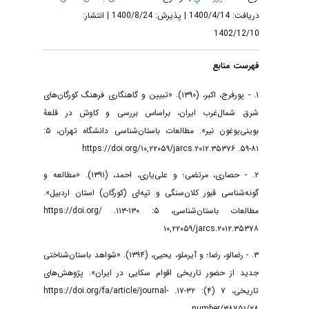
دریافت: 1400/4/14 | پذیرش: 1400/8/24 | انتشار:
1402/12/10
فهرست منابع
۱. - پورفرج، اکبر، (۱۳۹۰). «تبیین و گاهنگاری فرهنگ کورگان‌های
شرق شمال‌غرب ایران، براساس بررسی و کاوش در قلعۀ
بوینی‌یوغون نیر». مطالعات باستان‌شناسی دانشگاه تهران، ۵:
۸۱-۵۹. https://doi.org/۱۰,۲۲۰۵۹/jarcs.۲۰۱۲.۳۵۳۷۶
۲. - حصاری، مرتضی؛ و علی‌یاری، احمد، (۱۳۹۱). «مطالعه و
گونه‌شناسی قبور کلان‌سنگی و تپه‌ای (کورگان) استان اردبیل».
مطالعات باستان‌شناسی، ۵: ۱۳۰-۱۱۳. https://doi.org/
۱۰,۲۲۰۵۹/jarcs.۲۰۱۲.۳۵۳۷۸
۳. - رضالو، رضا؛ و آیرملو، یحیی، (۱۳۹۴). «شواهد باستان‌شناختی
جدید از حضور تاریخی اقوام سکایی در ایران». پژوهش‌های
تاریخی، ۷ (۴): ۳۲-۱۷. https://doi.org/fa/article/journal-
number/۳۸۷۵۱/۲۸