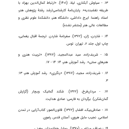
۱۳. - سیاوش آبکناری، لیلا، (۱۴۰۱). «ارتباط کمال‌الدین بهزاد با
طریقه نقشبندیه». پایان‌نامۀ کارشناسی‌ارشد رشتۀ پژوهش هنر،
استاد راهنما: ایرج داداشی، دانشگاه هنر، دانشکدۀ علوم نظری و
مطالعات عالی هنر (منتشر نشده).
۱۴. - شاردن، ژان، (۱۳۷۲). سفرنامۀ شاردن. ترجمۀ اقبال یغمایی،
چاپ اول، جلد ۲، تهران: توس.
۱۵. - شریف‌زاده، سید عبدالمجید، (۱۳۸۷). «تربیت هنری و
هنرهای سنتی». رشد آموزش هنر، ۱۴: ۱۴ - ۱۷.
۱۶. - شریف‌زاده، مجید، (۱۳۸۷). «رنگرزی». رشد آموزش هنر، ۱۳:
۳.
۱۷. - مردان‌فرخ، (۱۳۲۲). شکند گمانیک ویچار (گزارش
گمان‌شکن). برگردان به فارسی: صادق هدایت.
۱۸. - صادقی‌بیک، افشار، (۱۳۷۲). قانون‌الصور: کتاب‌آرایی در تمدن
اسلامی. نجیب مایل هروی، آستان قدس رضوی.
۱۹. - صراف، مرتضی، (۱۳۷۰). رسایل جوانمردان. معینی.