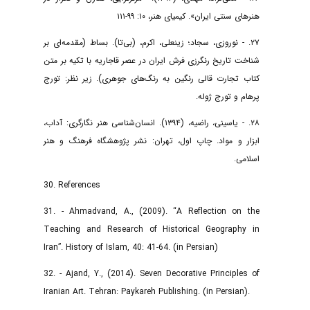
هنرهای سنتی ایران». کیمیای هنر، ۱۰: ۹۹-۱۱۱
۲۷. - نوروزی، سجاد؛ زینعلی، اکرم، (بی‌تا). بساط (مقدمه‌ای بر
شناخت تاریخ رنگرزی فرش ایران در عصر قاجاریه با تکیه بر متن
کتاب تجارت قالی رنگین به رنگ‌های جوهری). زیر نظر: تورج
پرهام و تورج ژوله.
۲۸. - یاسینی، راضیه، (۱۳۹۴). انسان‌شناسی هنر نگارگری: آداب،
ابزار و مواد. چاپ اول، تهران: نشر پژوهشگاه فرهنگ و هنر
اسلامی.
30. References
31. - Ahmadvand, A., (2009). “A Reflection on the
Teaching and Research of Historical Geography in
Iran”. History of Islam, 40: 41-64. (in Persian)
32. - Ajand, Y., (2014). Seven Decorative Principles of
Iranian Art. Tehran: Paykareh Publishing. (in Persian).