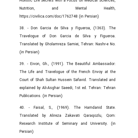
Holistic Life Secrets with a Focus on Medical Sciences,
Nutrition, and Mental Health,
https://civilica.com/doc/1762748 (in Persian)
38. - Don Garcia de Silva y Figueroa, (1363). The
Travelogue of Don Garcia de Silva y Figueroa.
Translated by Gholamreza Samiei, Tehran: Nashr-e No.
(in Persian)
39. - Eivon, Gh., (1991). The Beautiful Ambassador:
The Life and Travelogue of the French Envoy at the
Court of Shah Sultan Hussein Safavid. Translated and
explained by Ali-Asghar Saeedi, 1st ed. Tehran: Tehran
Publications. (in Persian)
40. - Faisal, S., (1969). The Hamdanid State.
Translated by Alireza Zakavati Qaraqozlu, Qom:
Research Institute of Seminary and University. (in
Persian)