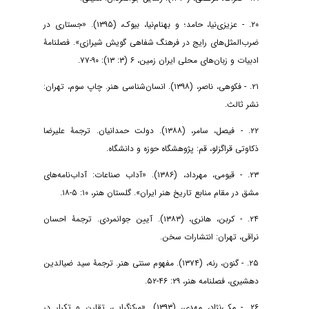
۲۰. - عزیزی‌نیا، حامد؛ و بهنام‌نیا، بیوک، (۱۳۹۵). «جستاری در
ضرب‌المثل‌های رایج در فرهنگ شفاهی گویش شیرازی». فصلنامۀ
ادبیات و زبان‌های محلی ایران زمین، ۶ (۳: ۱۳): ۹۰-۷۷.
۲۱. - فکوهی، ناصر، (۱۳۹۸). انسان‌شناسی هنر. چاپ سوم، تهران:
نشر ثالث.
۲۲. - فیصل، سامر، (۱۳۸۸). دولت حمدانیان. ترجمۀ علیرضا
ذکاوتی قراگزلو، قم: پژوهشگاه حوزه و دانشگاه.
۲۳. - قیومی، مهرداد، (۱۳۸۶). «آداب صناعات: آداب‌نامه‌های
مشق در مقام منابع تاریخ هنر ایران». گلستان هنر، ۱۰: ۵-۱۸.
۲۴. - کربن، ‌هانری، (۱۳۸۳). آیین جوانمردی. ترجمۀ احسان
نراقی، تهران: انتشارات سخن.
۲۵. - گنون، رنه، (۱۳۷۴). مفهوم سنتی هنر. ترجمۀ سید ضیالدین
دهشیری، فصلنامه هنر، ۲۹: ۴۶-۵۲.
۲۶. - مکی‌نژاد، مهدی، (۱۳۹۳). «مرکزگرایی، تقارن و تکرار در