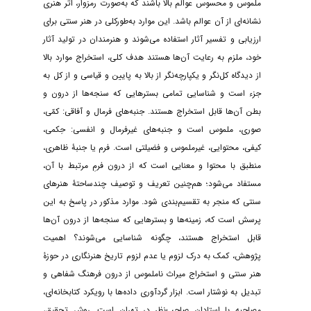
ملموس و محسوس عوالم بالا باشند که به‌صورت رمزوار، اثر هنری
نشانه‌ای از آن عوالم باشد. این موارد به‌طورکلی در هنر سنتی برای
ارزیابی و تفسیر آثار استفاده می‌شوند و هنرمندان در تولید آثار
خود، ملزم به رعایت آن‌ها هستند هدف کلی، استخراج موارد بالا
از دیدگاه کل‌نگر و یکپارچه‌نگر از بالا به پایین و قیاسی و از کل به
جزء است و شناسایی تمامی بسترهایی که سنجه‌ها از درون و
بطن آن‌ها قابل استخراج هستند. جنبه‌های فرمال و آفاقی: کمّی،
صوری، ملموس است و جنبه‌های غیرفرمال و انفسی: حِکمی،
کیفی، محتوایی، غیرملموس و فضیلتی است. فرم یا جنبۀ ظاهری،
منطبق با محتوا و معنایی است که از درون فرمِ مرتبط با آن،
مستفاد می‌شود؛ هم‌چنین تعریف و توصیف چندساحتۀ هنرهای
سنتی که منجر به تقسیم‌بندی شود. موارد مذکور در پاسخ به این
پرسش است که، زمینه‌ها و بسترهایی که سنجه‌ها از درون آن‌ها
قابل استخراج هستند، چگونه شناسایی می‌شوند؟ اهمیت
پژوهش، کمک به درک لزوم یا عدم لزوم تاریخ هنرنگاری در حوزۀ
هنر سنتی و استخراج میراث ناملموس از درون فرهنگ شفاهی و
تبدیل به نوشتار است. ابزار گردآوری داده‌ها با رویکرد کتابخانه‌ای،
مصاحبه با استادان صاحب‌نظر در تهران است. روش تحقیق،