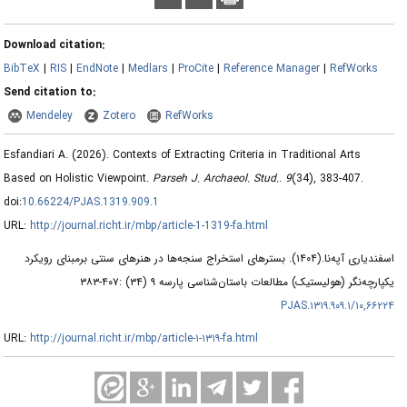
Download citation:
BibTeX
|
RIS
|
EndNote
|
Medlars
|
ProCite
|
Reference Manager
|
RefWorks
Send citation to:
Mendeley
Zotero
RefWorks
Esfandiari A.
(2026).
Contexts of Extracting Criteria in Traditional Arts
Based on Holistic Viewpoint.
Parseh J. Archaeol. Stud.
.
9
(34)
, 383-407.
doi:
10.66224/PJAS.1319.909.1
URL:
http://journal.richt.ir/mbp/article-1-1319-fa.html
اسفندیاری آپه‌نا.
(۱۴۰۴).
بستر‌های استخراج سنجه‌ها در هنرهای سنتی برمبنای رویکرد
یکپارچه‌نگر (هولیستیک) مطالعات باستان‌شناسی پارسه ۹ (۳۴) :۴۰۷-۳۸۳
۱۰,۶۶۲۲۴/PJAS.۱۳۱۹.۹۰۹.۱
URL:
http://journal.richt.ir/mbp/article-۱-۱۳۱۹-fa.html