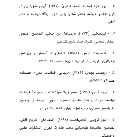
۲. - ابن اخوه (محمد احمد قرشی)، (۱۳۶۰). آیین شهرداری در
قرن هفتم. ترجمۀ جعفر شعار، چاپ دوم، بنگاه ترجمه و نشر
کتاب.
۳. - ابن‌بلخی، (۱۳۷۴). فارسنامۀ ابن بلخی. تصحیح: منصور
رستگار فسایی، شیراز: بنیاد فارس‌شناسی
۴. - احمدوند، عباس، (۱۳۸۸). «تأملی در آموزش و پژوهش
جغرافیای تاریخی در ایران». تاریخ اسلام، ۴۰: ۴۱-۶۴.
۵. - ارجمند، مهدی، (۱۳۷۴). «زیبایی. قداست. دین». فصلنامه
هنر، ۲۸: ۱۳۳-۱۸۷.
۶. - ایون، گرس، (۱۳۷۰). سفیر زیبا: سرگذشت و سفرنامۀ فرستادۀ
فرانسه در دربار شاه سلطان حسین صفوی. ترجمه و توضیح:
علی‌اصغر سعیدی، چاپ اول، تهران: انتشارات تهران.
۷. - تتوی‌قزوینی، قاضی‌احمد، (۱۳۸۲). آصف‌خان. تاریخ الفی.
تصحیح: غلامرضا طباطبایی مجد، جلد ۵، تهران: انتشارات علمی
و فرهنگی.