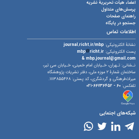
اعضاء هیأت تحریریۀ نشریه
پرسش‌های متداول
راهنمای صفحات
جستجو در پایگاه
اطلاعات تماس
نشانۀ الکترونیکی:
journal.richt.ir/mbp
پست الکترونیکی:
richt.ir
mbp
& mbp.journal@gmail.com
نـشانی: تـهران، خـیابان امام خمینی، خـیابان سی تیر،
ساختمان شمارۀ ۲ موزه ملی، دفتر نشریات پژوهشگاه
میراث‌فرهنگی و گردشگری، کد پستی: ۱۱۱۳۸۵۵۴۶۸.
تلفکس:
۶۰ -
۶۶۷۳۶۴۵۲-۰۲۱
شبکه‌های اجتمایی