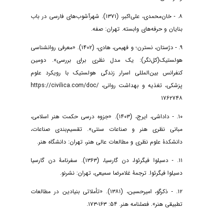
۸. - خان‌محمدی، علی‌اکبر، (۱۳۷۱). شهرآشوب‌های فارسی در باب
بنایان و حرفه‌های وابسته. تهران: صفه.
۹. - دژستان، نسترن؛ و فهیمی، هادی، (۱۴۰۲). «معرفی روانشناسی
هولستیک(کل‌نگر): یک مدل نظری برای بررسی». دومین
کنفرانس بین‌المللی اسرار زندگی هولستیک با رویکرد علوم
پزشکی، تغذیه و بهداشت روانی، https://civilica.com/doc/
۱۷۶۲۷۴۸
۱۰. - داداشی، ایرج، (۱۴۰۳). «جزوه درسی حکمت هنر اسلامی،
مبانی نظری هنر و صناعات سنتی». تقسیم‌بندی صناعات،
دانشکدۀ علوم نظری و مطالعات عالی هنر، تهران: دانشگاه هنر.
۱۱. - دسیلوا فیگرئوا، دن گارسیا، (۱۳۶۳). سفرنامۀ دن گارسیا
دسیلوا فیگرئوا. ترجمۀ غلامرضا سمیعی، تهران: نشرنو.
۱۲. - ذکرگو، امیرحسین، (۱۳۸۱). «تأملاتی بنیادین در مطالعات
تطبیقی هنر». فصلنامه هنر. ۵۴: ۱۶۳-۱۷۳.