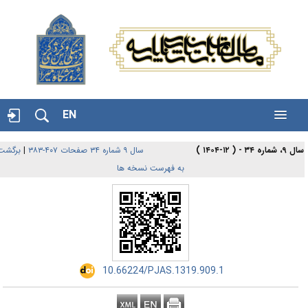
EN
، شماره ۳۴ - ( ۱۲-۱۴۰۴ )
سال ۹ شماره ۳۴ صفحات ۴۰۷-۳۸۳
|
برگشت
به فهرست نسخه ها
‎ 10.66224/PJAS.1319.909.1