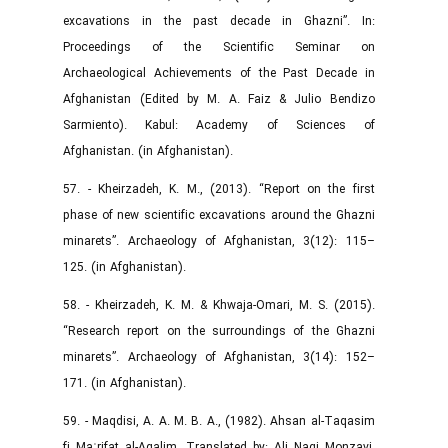
excavations in the past decade in Ghazni”. In:
Proceedings of the Scientific Seminar on
Archaeological Achievements of the Past Decade in
Afghanistan (Edited by M. A. Faiz & Julio Bendizo
Sarmiento). Kabul: Academy of Sciences of
Afghanistan. (in Afghanistan).
57. - Kheirzadeh, K. M., (2013). “Report on the first
phase of new scientific excavations around the Ghazni
minarets”. Archaeology of Afghanistan, 3(12): 115–
125. (in Afghanistan).
58. - Kheirzadeh, K. M. & Khwaja-Omari, M. S. (2015).
“Research report on the surroundings of the Ghazni
minarets”. Archaeology of Afghanistan, 3(14): 152–
171. (in Afghanistan).
59. - Maqdisi, A. A. M. B. A., (1982). Ahsan al-Taqasim
fi Maʿrifat al-Aqalim. Translated by: Ali Naqi Monzavi,