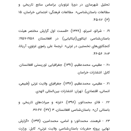
تحلیل شهرسازی در دورۀ غزنویان براساس منابع تاریخی و
مطالعات باستان‌شناسی». مطالعات فرهنگی- اجتماعی خراسان، ۱۵
(۳): ۸۲-۴۵.
۱۹. - شراتو، امبرتو، (۱۳۳۸). «قسمت اول گزارش مختصر هیئت
باستان‌شناسی ایتالوی(ایتالیایی) در افغانستان ۱۹۵۸-۱۹۵۷:
کنجکاوی‌های نخستین در غزنی». ترجمۀ علی رضوی غزنوی، آریانا،
۲۰۳: ۵۶-۴۶.
۲۰. - عظیمی، محمدعظیم، (۱۳۹۱). جغرافیایی توریستی افغانستان.
کابل: انتشارات خراسان.
۲۱. - عظیمی، محمدعظیم، (۱۳۹۲). جغرافیای ولایت غزنی (طبیعی،
انسانی، اقتصادی). تهران: انتشارات بین‌المللی الهدی.
۲۲. - فائز، محمدانور، (۱۳۹۸). «غزنه و میراث‌های تاریخی و
باستانی آن». باستان‌شناسی افغانستان، ۳ (۳۷): ۶۷-۳۸.
۲۳. - فرهمند، محمدانور؛ و امامی، محمدامین، (۱۳۹۹). «گزارش
نهایی پروژه حفریات باستان‌شناسی ولایت غزنی». کابل: وزارت