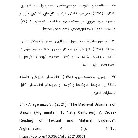
۳۰. - مقصودلو، آروین؛ موسوی‌حاجی، سیدرسول؛ و شهبازی،
اشکان، (۱۳۹۵). «بررسی نقوش تزئینی کاخ‌های لشکری بازار و
مسعود سوم غزنوی در افغانستان». مطالعات شبه‌قاره، ۸ (۲۸):
۱۲۸-۱۰۷. https://doi.org/۱۰,۲۲۱۱۱/jsr.۲۰۱۶.۲۸۸۹
۳۱. - موسوی‌حاجی، سید رسول؛ عبدالهی، سحر؛ و جودکی‌عزیزی،
اسدالله، (۱۳۹۸). «پژوهی در ساختار معماری کاخ مسعود سوم در
غزنه». مطالعات شبه‌قاره، ۱۱ (۳۷): ۲۱۲-۱۹۱. https://doi.org/
۱۰,۲۲۱۱۱/jsr.۲۰۱۹.۴۸۷۱
۳۲. - یمین، محمدحسین، (۱۳۸۰). افغانستان تاریخی: فلسفه
نامگذاری شهرها، شهرک‌ها و کوه‌ها و دریا‌های افغانستان. کابل
انتشارات سعید.
34. - Allegeranzi, V., (2021). “The Medieval Urbanism of
Ghazni (Afghanistan, 10–12th Centuries). A Cross-
Reading of Textual and Material Evidence”.
Afghanistan, 4 (1): 1–18.
https://doi.org/10.3366/afg.2021.0061