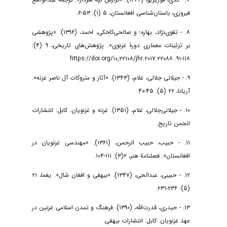
فیروزی، باستان‌شناسی افغانستان، ۵ (۱): ۵۳-۶.
۸. - تقوی‌نژاد، بهاره؛ و صالحی‌کاخکی، احمد، (۱۳۹۶). «پژوهشی
بر تزئینات معماری دورۀ غزنوی». پژوهش‌های تاریخی، ۹ (۴):
۱۱۸-۹۱. https://doi.org/۱۰,۲۲۱۰۸/jhr.۲۰۱۷.۲۲۰۸۸
۹. - جیلانی جلالی، غلام، (۱۳۴۳). «آثار و متروکات آل ناصر غزنه».
آریانا، ۲۲ (۵): ۴۵-۴۰.
۱۰. - جیلانی‌جلالی، غلام، (۱۳۵۱). غزنه و غزنویان. کابل: انتشارات
انجمن تاریخ.
۱۱. - حبیب، حبیب الرحمن، (۱۳۶۱). «مهندسی غزنویان در
افغانستان». فصلنامۀ هنر، ۲(۳): ۱۱۱-۱۰۴.
۱۲. - حبیبی، عبدالحی، (۱۳۴۷). «بیهقی و افغان شال». یغما، ۲۱
(۵): ۲۳۶-۲۳۱.
۱۳. - حیدری، قدرت‌الله، (۱۳۹۰). فرهنگ و تمدن اسلامی غزنین در
عهد غزنویان. کابل: انتشارات بیهقی.