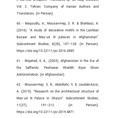
Vol. 2. Tehran: Company of Iranian Authors and
Translators. (in Persian).
60. - Maqsudlu, A., Mousavi-Haji, S. R. & Shahbazi, A.
(2016). “A study of decorative motifs in the Lashkari
Bazaar and Masʿud III palaces in Afghanistan”.
Subcontinent Studies, 8(28), 107–128. (in Persian).
https://doi.org/10.22111/jsr.2016.2889
61. - Mojahed, S. A., (2003). Afghanistan in the Era of
the Saffarids. Peshawar: Khatikh Biyar Ghoni
Administration. (in Afghanistan).
62. - Mousavi-Haji, S. R., Abdollahi, S. & Joudaki-Azizi,
A. (2019). “Research on the architectural structure of
Masʿud III Palace in Ghazni”. Subcontinent Studies,
11(37), 191–212. (in Persian).
https://doi.org/10.22111/jsr.2019.4871