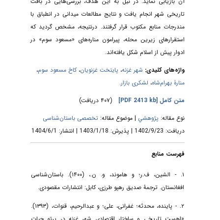
آن بازیابی نماید. در نیل به این هدف، بررسی‌هایی در بافت
تاریخی شهر انجام یافت و نتایج مطالعات میدانی در انطباق با
مندرجات منابع مکتوب قرار گرفتند. درنتیجه، مشخص گردید که
استقرارهای زیرین محله، پیرامون مناره‌های «مسعود سوم» در
ادوار پیش از اسلام شکل یافته‌اند.
،
کاخ مسعود سوم
،
پایتخت غزنویان
،
شهر غزنه
واژه‌های کلیدی:
لشکری بازار.
،
منارۀ بهرام‌شاه
(۴۰۷ دریافت)
[PDF 2413 kb]
متن کامل
نوع مقاله:
پژوهشي
| موضوع مقاله:
تخصصی باستان‌شناسی
دریافت: 1402/9/23 | پذیرش: 1403/1/18 | انتشار: 1404/6/1
فهرست منابع
۱. - الشین، ف.ر؛ و هاموند، و. ن.، (۱۴۰۰). باستان‌شناسی
افغانستان. ترجمۀ صدیق رهپو طرزی، کابل: انتشارات مقصودی.
۲. - پاینده، محدثه؛ غفرانی، علی؛ و عبدالرحیم، قنوات، (۱۳۹۳).
«اهمیت تاریخی و ساختار اقتصادی شهر غزنه در پرتو حیات