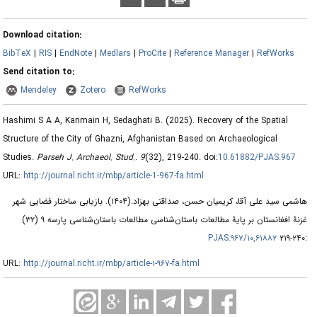
Download citation:
BibTeX
|
RIS
|
EndNote
|
Medlars
|
ProCite
|
Reference Manager
|
RefWorks
Send citation to:
Mendeley
Zotero
RefWorks
Hashimi S A A, Karimain H, Sedaghati B.
(2025).
Recovery of the Spatial
Structure of the City of Ghazni, Afghanistan Based on Archaeological
Studies.
Parseh J. Archaeol. Stud.
.
9
(32)
, 219-240. doi:
10.61882/PJAS.967
URL:
http://journal.richt.ir/mbp/article-1-967-fa.html
بازیابی ساختار فضایی شهر
(۱۴۰۴).
هاشمی سید علی آقا، کریمیان حسن، صداقتی بهزاد.
غزنۀ افغانستان بر پایۀ مطالعات باستان‌شناسی مطالعات باستان‌شناسی پارسه ۹ (۳۲)
۱۰,۶۱۸۸۲/PJAS.۹۶۷
:۲۴۰-۲۱۹
URL:
http://journal.richt.ir/mbp/article-۱-۹۶۷-fa.html