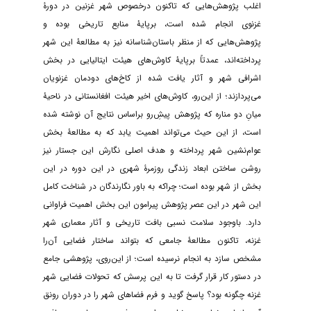
اغلب پژوهش‌هایی که تاکنون درخصوص شهر غزنین در دورۀ
غزنوی انجام شده است، برپایۀ منابع تاریخی بوده و
پژوهش‌هایی که از منظر باستان‌شناسانه نیز به مطالعۀ این شهر
پرداخته‌اند، عمدتاً برپایۀ کاوش‌های هیئت ایتالیایی در بخش
اشرافی شهر و آثار یافت شده از کاخ‌های دودمان غزنویان
می‌پردازند؛ از این‌رو، کاوش‌های اخیر هیئت افغانستانی در ناحیۀ
میانِ دو مناره که پژوهش پیشِ‌رو براساس نتایج آن نوشته شده
است، از این حیث می‌تواند اهمیت یابد که به مطالعۀ بخش
عوام‌نشین شهر پرداخته و هدف اصلی نگارش این جستار نیز
روشن ساختن ابعاد زندگی روزمرۀ شهری در این دوره در این
بخش از شهر بوده است؛ چراکه به باور نگارندگان در شناخت کامل
این شهر در این عصر پژوهش پیرامون این بخش اهمیت فراوانی
دارد. باوجود سلامت نسبی بافت تاریخی و آثار معماری شهر
غزنه، تاکنون مطالعۀ جامعی که بتواند ساختار فضایی آن‌را
مشخص سازد به انجام نرسیده است؛ از این‌روی، پژوهشی جامع
در دستور کار قرار گرفت تا به این پرسش که تحولات فضایی شهر
غزنه چگونه بود؟ پاسخ گوید و فرم فضاهای شهر را در دوران رونق