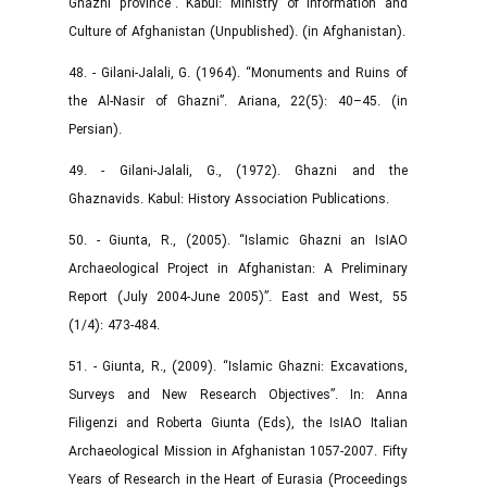
Ghazni province”. Kabul: Ministry of Information and
Culture of Afghanistan (Unpublished). (in Afghanistan).
48. - Gilani-Jalali, G. (1964). “Monuments and Ruins of
the Al-Nasir of Ghazni”. Ariana, 22(5): 40–45. (in
Persian).
49. - Gilani-Jalali, G., (1972). Ghazni and the
Ghaznavids. Kabul: History Association Publications.
50. - Giunta, R., (2005). “Islamic Ghazni an IsIAO
Archaeological Project in Afghanistan: A Preliminary
Report (July 2004-June 2005)”. East and West, 55
(1/4): 473-484.
51. - Giunta, R., (2009). “Islamic Ghazni: Excavations,
Surveys and New Research Objectives”. In: Anna
Filigenzi and Roberta Giunta (Eds), the IsIAO Italian
Archaeological Mission in Afghanistan 1057-2007. Fifty
Years of Research in the Heart of Eurasia (Proceedings