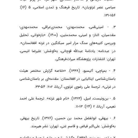
سیاسی عصر غزنویان». تاریخ فرهنگ و تمدن اسلامی، ۵ (۱۶):
۱۵۶-۱۳۱.
۳. - امینی‌قمی، محمدمهدی؛ محمدی‌عراقی، محمدمهدی؛
مقدسیان، الناز؛ و امینی، محمدمتین، (۱۴۰۰). «بازخوانی، تحلیل
وبررسی کتیبه‌های سنگ مزار امیر سبکتگین در غزنه افغانستان».
در: عبدنامه: یادنامۀ عبدالله قوچانی، به‌کوشش: علیرضا انیسی،
تهران: انتشارات پژوهشگاه میراث‌فرهنگی.
۴. - بمپاچی، آلیسیو، (۱۳۳۸). «خلاصه گزارش مختصر هیئت
باستان‌شناسی ایتالیایی در افغانستان: مقدمه‌ای بر باستان‌شناسی
در غزنی». ترجمۀ علی رضوی غزنوی، آریانا، ۲۰۲: ۵۴-۳۳.
۵. - بن‌ونیست، امیل، (۱۳۲۳). «نام شهر غزنه». ترجمۀ علی احمد
نعیمی، آریانا، ۲ (۲۴): ۱۳-۱۱.
۶. - بیهقی، ابولفضل محمد بن حسین، (۱۳۷۶). تاریخ بیهقی.
به‌کوشش: علی‌اکبر فیاض و قاسم غنی، تهران: نشر هیرمند.
۷. - تدی، موریزیو، (۱۳۶۲). «گزارش تپه سردار». ترجمۀ عبدالواسع