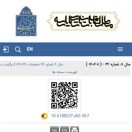
EN
برگشت به
|
سال ۹ شماره ۳۲ صفحات ۲۴۰-۲۱۹
۹، شماره ۳۲ - ( ۶-۱۴۰۴
فهرست نسخه ها
‎ 10.61882/PJAS.967