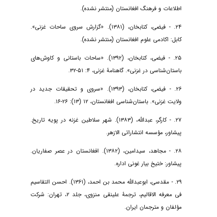
اطلاعات و فرهنگ افغانستان (منتشر نشده).
۲۴. - فیضی، کتابخان، (۱۳۸۱). «گزارش سروی ساحات غزنی».
کابل: اکادمی علوم افغانستان (منتشر نشده).
۲۵. - فیضی، کتابخان، (۱۳۹۲). «ساحات باستانی و کاوش‌های
باستان‌شناسی در غزنی». گاهنامۀ غزنی، ۴: ۵۱-۳۲.
۲۶. - فیضی، کتابخان، (۱۳۹۳). «سروی و تحقیقات جدید در
ولایت غزنی». باستان‌شناسی افغانستان، ۱۲ (۱۳): ۲۶-۱۶.
۲۷. - کارگر، عبدالله، (۱۳۸۳). شهر سلاطین غزنه در پویه تاریخ.
پیشاور، مؤسسه انتشاراتی الازهر.
۲۸. - مجاهد، سیدامین، (۱۳۸۲). افغانستان در عصر صفاریان.
پیشاور: ختیخ بیار غونی اداره.
۲۹. - مقدسی، ابوعبدالله محمد بن احمد، (۱۳۶۱). احسن التقاسیم
فی معرفه الاقالیم، ترجمۀ علینقی منزوی، جلد ۲، تهران: شرکت
مؤلفان و مترجمان ایران.