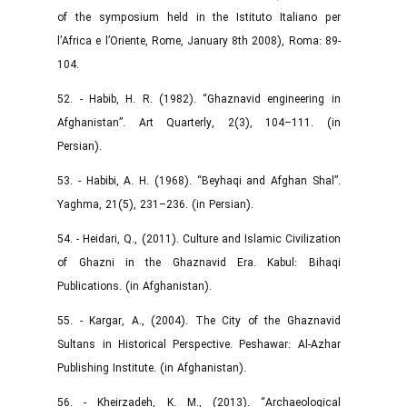
of the symposium held in the Istituto Italiano per
l’Africa e l’Oriente, Rome, January 8th 2008), Roma: 89-
104.
52. - Habib, H. R. (1982). “Ghaznavid engineering in
Afghanistan”. Art Quarterly, 2(3), 104–111. (in
Persian).
53. - Habibi, A. H. (1968). “Beyhaqi and Afghan Shal”.
Yaghma, 21(5), 231–236. (in Persian).
54. - Heidari, Q., (2011). Culture and Islamic Civilization
of Ghazni in the Ghaznavid Era. Kabul: Bihaqi
Publications. (in Afghanistan).
55. - Kargar, A., (2004). The City of the Ghaznavid
Sultans in Historical Perspective. Peshawar: Al-Azhar
Publishing Institute. (in Afghanistan).
56. - Kheirzadeh, K. M., (2013). “Archaeological