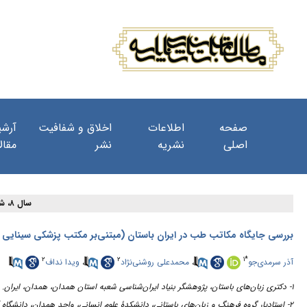
صفحه
اطلاعات
اخلاق و شفافیت
آرشی
اصلی
نشریه
نشر
مقال
سال ۸، شماره ۲۷ - ( ۳-۱۴۰۳ )
بررسی جایگاه مکاتب طب در ایران باستان (مبتنی‌بر مکتب پزشکی سینایی ای
۲
۲
۱
*
آذر سرمدی‌جو
،
محمدعلی روشنی‌نژاد
،
ویدا نداف
۱- دکتری زبان‌های باستان‌، پژوهشگر بنیاد ایران‌شناسی شعبه استان همدان، همدان، ایران. ،
۲- استادیار گروه فرهنگ و زبان‌های باستانی، دانشکدۀ علوم انسانی، واحد همدان، دانشگاه آزاد اسلامی، همدان، ایران