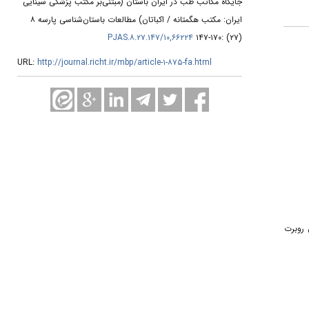
جایگاه مکاتب طب در ایران باستان (مبتنی‌بر مکتب پزشکی سینایی
ایران: مکتب هگمتانه / اکباتان) مطالعات باستان‌شناسی پارسه ۸
۱۰,۶۶۲۲۴/PJAS.۸.۲۷.۱۴۷
(۲۷) :۱۷۰-۱۴۷
URL:
http://journal.richt.ir/mbp/article-۱-۸۷۵-fa.html
نس روبرت