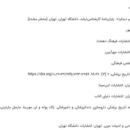
فی از: مجموعه تاریخ پزشکی داروسازی دندانپزشکی و دامپزشکی. ژاک پوله و ان سورینا، مارسل مارتینی،