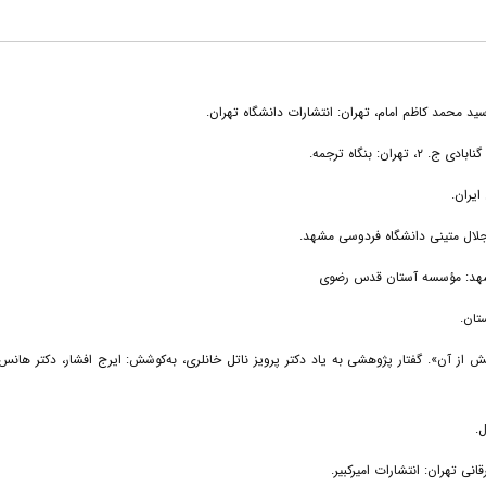
ن؛ روزگار ساسانیان و پیش از آن». گفتار پژوهشی به یاد دکتر پرویز ناتل خانلری، به‌کوشش: ایرج افشار، دکتر ها