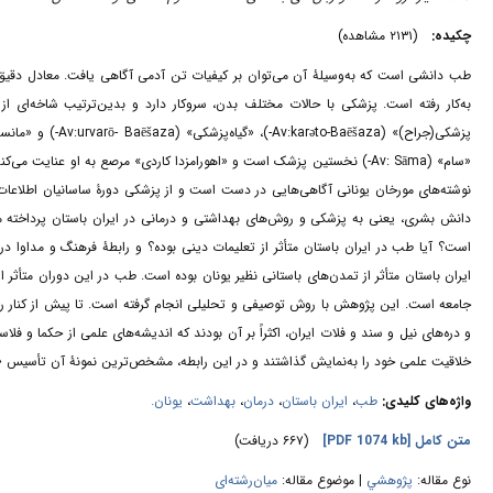
چکیده:
(۲۱۳۱ مشاهده)
طب دانشی است که به‌وسیلۀ آن‌ می‌توان بر کیفیات تن آدمی آگاهی یافت. معادل دقی
به‌کار رفته است. پزشکی با حالات مختلف بدن، سروکار دارد و بدین‌ترتیب شاخه‌ای ا
«سام» (Av: Sāma-) نخستین پزشک است و «اهورامزدا کاردی» مرصع به او عنای
نوشته‌های مورخان یونانی آگاهی‌هایی در دست است و از پزشکی دورۀ ساسانیان اطلاعات
دانش بشری، یعنی به پزشکی و روش‌های بهداشتی و درمانی در ایران باستان پرداخته م
است؟ آیا طب در ایران باستان متأثر از تعلیمات دینی بوده؟ و رابطۀ فرهنگ و مداو
ایران باستان متأثر از تمدن‌های باستانی نظیر یونان بوده است. طب در این دوران متأثر ا
جامعه است. این پژوهش با روش توصیفی و تحلیلی انجام گرفته است. تا پیش از کنار رفت
و دره‌های نیل و سند و فلات ایران، اکثراً بر آن بودند که اندیشه‌های علمی از حکما و فلا
خلاقیت علمی خود را به‌نمایش گذاشتند و در این رابطه، مشخص‌ترین نمونۀ آن تأسیس «
واژه‌های کلیدی:
طب
،
ایران باستان
،
درمان
،
بهداشت
،
یونان.
متن کامل
[PDF 1074 kb]
(۶۶۷ دریافت)
نوع مقاله:
پژوهشي
| موضوع مقاله:
میان‌رشته‌ای