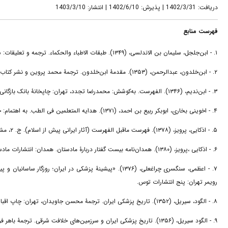
دریافت: 1402/3/31 | پذیرش: 1402/6/10 | انتشار: 1403/3/10
فهرست منابع
۱. - ابن‌جلجل، سلیمان بن الاندلسی، (۱۳۴۹). طبقات الاطباء والحکماء. ترجمه و تعلیقات: سید محمد کاظم امام، تهران: انتشارات دانشگاه تهران.
۲. - ابن‌خلدون، عبدالرحمن، (۱۳۵۳). مقدمۀ ابن‌خلدون. ترجمۀ محمد پروین و نشر کتاب گنابادی ج. ۲، تهران: بنگاه ترجمه.
۳. - ابن‌ندیم، (۱۳۴۶). الفهرست. به‌کوشش: محمدرضا تجدد، تهران: چاپخانۀ بانک بازگانی ایران.
۴. - اخوینی بخاری، ابوبکر ربیع بن احمد، (۱۳۷۱). هدایه المتعلمین فی الطب. به اهتمام: جلال متینی دانشگاه فردوسی مشهد.
۵. - اذکایی، پرویز، (۱۳۷۸). فهرست ماقبل الفهرست (آثار ایرانی پیش از اسلام). ج. ۲، مشهد: مؤسسه آستان قدس رضوی
۶. - اذکایی ،پرویز، (۱۳۸۰). همدان‌نامه بیست گفتار دربارۀ مادستان. همدان: انتشارات مادستان.
۷. - اعظمی، سنگسری چراغعلی، (۱۳۷۶). «پیشینۀ پزشکی در ایرا
رویمر تهران: پنج انتشارات توس.
۸. - الگود، سیریل، (۱۳۵۲). تاریخ پزشکی ایران. ترجمۀ محسن جاویدان، تهران: چاپ اقبال.
۹. - الگود سیریل، (۱۳۵۶). تاریخ پزشکی ایران و سرزمین‌های خلافت شرقی. ترجمۀ باهر فرقانی تهران: انتشارات امیرکبیر.