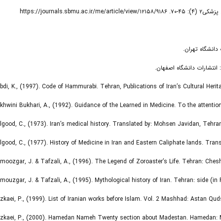
Abdi, K., (1997). Code of Hammurabi. Tehran, Publications of Iran’s Cultural Heri
Akhwini Bukhari, A., (1992). Guidance of the Learned in Medicine. To the attention 
Algood, C., (1973). Iran’s medical history. Translated by: Mohsen Javidan, Tehran:
Algood, C., (1977). History of Medicine in Iran and Eastern Caliphate lands. Trans
Amoozgar, J. & Tafzali, A., (1996). The Legend of Zoroaster’s Life. Tehran: Che
Amouzgar, J. & Tafzali, A., (1995). Mythological history of Iran. Tehran: side (in 
Azkaei, P., (1999). List of Iranian works before Islam. Vol. 2 Mashhad: Astan Quds
 Azkaei, P., (2000). Hamedan Nameh Twenty section about Madestan. Hamedan: 