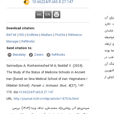
‎ 10.66224/PJAS.8.27.147
رای آن
 «کارد
Download citation:
-). در این کتاب، «ثَریته» از خاندان
BibTeX
|
RIS
|
EndNote
|
Medlars
|
ProCite
|
Reference
ه‌واسطه
Manager
|
RefWorks
ارتقاء
Send citation to:
ا بوده
Mendeley
Zotero
RefWorks
 طب در
رهنگ آن
Sarmadijou A, Roshaninezhad M A, Naddaf V.
(2024).
لنهرین
The Study of the Status of Medicine Schools in Ancient
ه‌ای از
Iran (Based on Sina Medical School of Iran: Hegmatane /
Ekbatan School).
Parseh J. Archaeol. Stud.
.
8
(27)
, 147-
170. doi:
10.66224/PJAS.8.27.147
URL:
http://journal.richt.ir/mbp/article-1-875-fa.html
سرمدی‌جو آذر، روشنی‌نژاد محمدعلی، نداف ویدا.
(۱۴۰۳).
بررسی