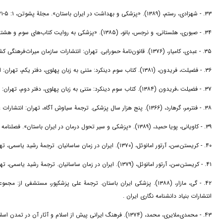
۳۳. - شهزادی، رستم، (۱۳۸۹). «پزشکی و بهداشت در ایران باستان». مجلۀ پشوتن، ۱: ۵-۲۱.
۳۴. - صبوری، هلستانی، و نرجس، بانو، (۱۳۸۵). «پزشکی به روایت کتاب‌های سوم و هشتم دینکرد». پایان‌نامۀ کارشناسی‌ارشد، دانشگاه تهران، تهران (منتشر مشده).
۳۵. - عبدی، کامیار، (۱۳۷۶). قانون‌نامۀ حمورابی. تهران: انتشارات سازمان میراث‌فرهنگی کشور.
۳۶. - فضیلت، فریدون، (۱۳۸۱). کتاب سوم دینکرد: متنی به زبان پهلوی، دفتر یکم، تهران: انتشارات فرهنگ دهخدا.
۳۷. - فضیلت ،فریدون (۱۳۸۴). کتاب سوم دینکرد: متنی به زبان پهلوی، دفتر دوم، تهران: انتشارات مهرآیین.
۳۸. - فنترمر، گرهارد، (۱۳۶۶). پنج هزار سال پزشکی. ترجمۀ سیاوش آگاه، تهران: انتشارات علمی فرهنگی.
۳۹. - کاویانی، پویا حمید، (۱۳۸۹). «پزشکی و سیر تحول درمان در ایران باستان». فصلنامه تاریخ پزشکی، ۲ (۳): ۶۷-۹۸. https://doi.org/۱۰,۲۲۰۳۷/mhj.v۲i۳.۱۲۲۵۹
۴۰. - کریستن‌سن، آرتور امانوئل، (۱۳۷۰). ایران در زمان ساسانیان. ترجمۀ رشید یاسمی، تهران: انتشارات ابن‌سینا.
۴۱. - کریستن‌سن، آرتور امانوئل، (۱۳۷۹). ایران در زمان ساسانیان. ترجمۀ رشید یاسمی، تهران: انتشارات دنیای کتاب.
۴۲. - گی، مازار، (۱۳۸۸). پزشکی ایران باستان. ترجمۀ علی پزشکپور، مستش
انتشارات بنیاد دانشنامه نگاری ایران .
۴۳. - محمدی‌ملایری، محمد، (۱۳۷۴). فرهنگ ایرانی پیش از اسلام و آثار آن در تمدن اسلامی و ادبیات عربی. تهران: انتشارات دانشگاه تهران.