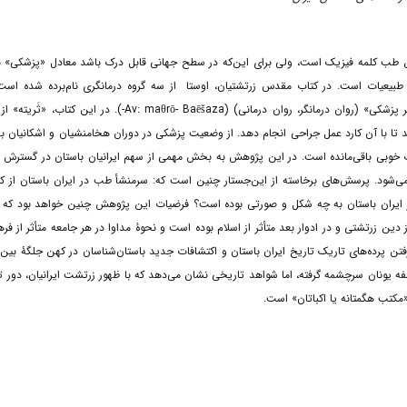
ق طب کلمه فیزیک است، ولی برای این‌که در سطح جهانی قابل درک باشد معادل «پزشکی» ب
ز طبیعیات است. در کتاب مقدس زرتشتیان، اوستا از سه گروه درمانگری نام‌برده شده است؛
پزشکی(جراح)» (Av:karǝto-Baēšaza-)، «گیاه‌پزشکی» (Av:urvarō- Baēšaza-) و «مانسر پزشکی» (روان درمانگر، روان درمانی) (Av: maθrō- Baēšaza
ت می‌کند تا با آن کارد عمل جراحی انجام دهد. از وضعیت پزشکی در دوران هخامنشیان و اشکانیان ب
 خوبی باقی‌مانده است. در این پژوهش به بخش مهمی از سهم ایرانیان باستان در گسترش و 
ی‌شود. پرسش‌های برخاسته از این‌جستار چنین است که: سرمنشأ طب در ایران باستان از کج
ا در ایران باستان به چه شکل و صورتی بوده است؟ فرضیات این پژوهش چنین خواهد بود که
ز دین زرتشتی و در ادوار بعد متأثر از اسلام بوده است و نحوۀ مداوا در هر جامعه متأثر از ف
ن پرده‌های تاریک تاریخ ایران باستان و اکتشافات جدید باستان‌شناسان در کهن جلگۀ بین‌ا
سفه یونان سرچشمه گرفته، اما شواهد تاریخی نشان‌ می‌دهد که با ظهور زرتشت ایرانیان، دور تاز
مکتب هگمتانه یا اکباتان» است.