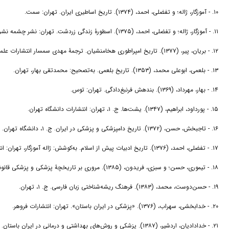
۱۰. - آموزگار، ژاله؛ و تفضلی، احمد، (۱۳۷۴). تاریخ اساطیری ایران. تهران: سمت.
۱۱. - آموزگار، ژاله؛ و تفضلی، احمد، (۱۳۷۵). اسطورۀ زندگی زردشت. تهران: نشر چشمه نشر آویشن.
۱۲. - بریان، پیر، (۱۳۷۷). تاریخ امپراطوری هخامنشیان. ترجمۀ مهدی سمسار انتشارات علمی و فرهنگی.
۱۳. - بلعمی، ابوعلی محمد، (۱۳۵۳). تاریخ بلعمی. به‌تصحیح: محمدتقی بهار، تهران.
۱۴. - بهار، مهرداد، (۱۳۶۹). بندهش فرنبغ‌دادگی. تهران: توس.
۱۵. - پورداود، ابراهیم، (۱۳۴۷). یشت‌ها. ج. ۱، تهران: انتشارات دانشگاه تهران.
۱۶. - تاجبخش، حسن، (۱۳۷۲). تاریخ دامپزشکی و پزشکی در ایران. ج. ۱، دانشگاه تهران.
۱۷. - تفضلی، احمد، (۱۳۷۶). تاریخ ادبیات پیش از اسلام. به‌کوشش: ژاله آموزگار، تهران: انتشارات سخن.
۱۸. - تیموری، حسن؛ و سبزی، فریدون، (۱۳۸۵). مروری بر تاریخچۀ پزشکی و پزشکی قانونی لرستان. چ. ۱، انتشار افلاک.
۱۹. - حسن‌دوست، محمد، (۱۳۸۳). فرهنگ ریشه‌شناختی زبان فارسی. ج. ۱، تهران.
۲۰. - خدابخشی، سهراب، (۱۳۷۶). «پزشکی در ایران باستان». تهران: انتشارات فروهر.
۲۱. - خدادادیان، اردشیر، (۱۳۸۷). پزشکی و روش‌های بهداشتی و درمانی در ایران باستان. انتشارات هنر و مردم آن.