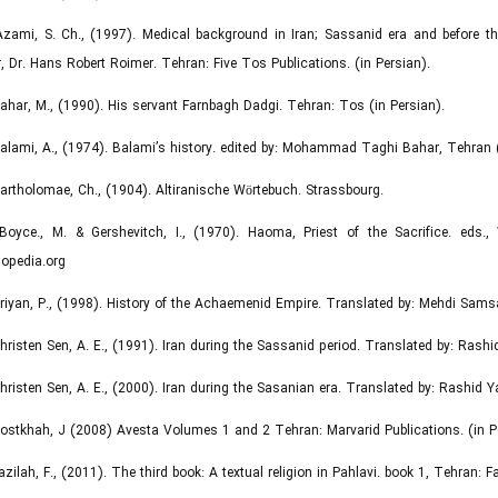
Azami, S. Ch., (1997). Medical background in Iran; Sassanid era and before th
, Dr. Hans Robert Roimer. Tehran: Five Tos Publications. (in Persian).
Bahar, M., (1990). His servant Farnbagh Dadgi. Tehran: Tos (in Persian).
Balami, A., (1974). Balami’s history. edited by: Mohammad Taghi Bahar, Tehran (
Bartholomae, Ch., (1904). Altiranische Wörtebuch. Strassbourg.
Boyce., M. & Gershevitch, I., (1970). Haoma, Priest of the Sacrifice. eds., 
opedia.org
Briyan, P., (1998). History of the Achaemenid Empire. Translated by: Mehdi Samsar
Christen Sen, A. E., (1991). Iran during the Sassanid period. Translated by: Rashi
Christen Sen, A. E., (2000). Iran during the Sasanian era. Translated by: Rashid 
Dostkhah, J (2008) Avesta Volumes 1 and 2 Tehran: Marvarid Publications. (in P
Fazilah, F., (2011). The third book: A textual religion in Pahlavi. book 1, Tehran: