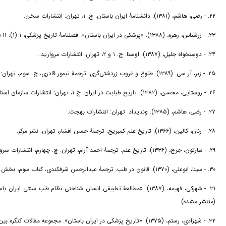
۲۲. - رضی، هاشم، (۱۳۸۱). دانشنامۀ ایران باستان. ج. ۱، تهران: انتشارات سخن.
۲۳. - زرشناس، زهره، (۱۳۸۸). «پزشکی در ایران باستان». فصلنامۀ تاریخ پزشکی، ۱ (۱): ۱۱-۳۵. https://doi.org/۱۰,۲۲۰۳۷/mhj.v۱i۱.۱۲۲۹۶
۲۴. - دوستخواه جلیل، (۱۳۸۷). اوستا. ج. ۱ و ۲، تهران: انتشارات مروارید .
۲۵. - زنر، آر سی. (۱۳۸۹). طلوع و غروب زردشتی‌گری. ترجمۀ تیمور قادری، چ. سوم، تهران: انتشارات امیرکبیر.
۲۶. - روستایی، محسن، (۱۳۸۲). تاریخ طبابت در ایران. ج ۱، تهران: انتشارات سازمان اسناد و کتابخانه ملی جمهوری اسلامی ایران
۲۷. - رضی، هاشم، (۱۳۸۵). وندیداد. تهران: انتشارات بهجت.
۲۸. - رنان، کالین، (۱۳۶۶). تاریخ علم کمبریج. ترجمۀ حسن افشار، تهران: نشر مرکز.
۲۹. - سارتون، جرج، (۱۳۳۶). تاریخ علم. ترجمۀ احمد آرام، تهران: چ. چهارم، انتشارات سروش.
۳۰. - سینا، ابوعلی، (۱۳۷۰). قانون در طب. ترجمۀ عبدالرحمن شرفکندی، کتاب سوم، بخش اول، چاپ هه ژار.
۳۱. - شهرکی، فهیمه، (۱۳۸۷). «مطالعۀ تطبیقی انسان شناختی نظام طب س
(منتشر مشده).
۳۲. - شهزادی، رستم، (۱۳۷۵). «تاریخ پزشکی در ایران باستان». مجموعه مقالات کنگره بین‌المللی تاریخ پزشکی در اسلام و ایران، ج. ۲. تهران: انتشارات مؤسسه دانش و پژوهش ایران.