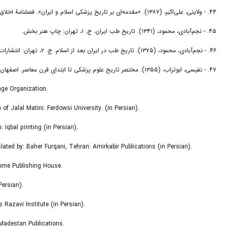
۴۴. - ولایتی، علی‌اکبر، (۱۳۸۷). «مقدمه‌ای بر تاریخ پزشکی اسلام و ایران». فصلنامۀ اخلاق پزشکی۲ (۴): ۴۵-۷۰. https://journals.sbmu.ac.ir/me/article/view/۱۲۱۵۸/۹۱۸۶
۴۵. - نجم‌آبادی، محمود، (۱۳۴۱). تاریخ طب ایران. ج. ۱، تهران: چاپ هنر بخش.
۴۶. - نجم‌آبادی، محمود، (۱۳۷۵). تاریخ طب در ایران بعد از اسلام. ج. ۲، تهران: انتشارات دانشگاه تهران.
۴۷. - نفیسی، ابوتراب، (۱۳۵۵). مختصر تاریخ علوم پزشکی تا ابتدای قرن معاصر. اصفهان: انتشارات دانشگاه اصفهان.
tage Organization.
of Jalal Matini. Ferdowsi University. (in Persian).
 Iqbal printing (in Persian).
lated by: Baher Furqani, Tehran: Amirkabir Publications (in Persian).
shme Publishing House.
Persian).
 Razavi Institute (in Persian).
Madestan Publications.