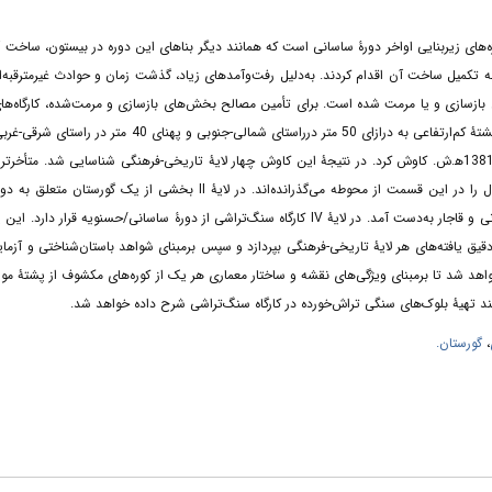
ه‌های زیربنایی اواخر دورۀ ساسانی است که همانند دیگر بناهای این دوره در بیستون، ساخت آ
 تکمیل ساخت آن اقدام کردند. به‌دلیل رفت‌وآمدهای زیاد، گذشت زمان و حوادث غیرمترقبه‌
ازسازی و یا مرمت شده است. برای تأمین مصالح بخش‌های بازسازی و مرمت‌شده، کارگاه‌های
مصالح ساختمانی را به فاصلۀ کمی در ضلع شمال‌شرقی پل ایجاد کرده‌اند. در این بخش، پشتۀ کم‌ارتفاعی به درازای 50 متر درراستای شمالی-جنوبی 
یکی از پادگانه‌های آبرفتی ساحل رودخانه وجود دارد که نگارنده بخشی از آن را در سال 1381ه‍.ش. کاوش کرد. در نتیجۀ این کاوش چهار لایۀ تاریخی-فرهنگی شناسایی شد. م
(لایۀ I) دربردارندۀ بقایایی از زندگی کوچ‌نشینان فصلی دورۀ قاجار است که بخشی از سال را در این قسمت از محوطه می‌گذرانده‌اند. در لایۀ II بخشی از ی
شناسایی شد. در زیر گورستان و در لایۀ III کوره‌های آجرپزی و آهک‌پزی از دوره‌های ایلخانی و قاجار به‌دست آمد. در لایۀ IV کارگاه سنگ‌تراشی از دورۀ ساسانی/حسنویه 
قیق یافته‌های هر لایۀ تاریخی-فرهنگی بپردازد و سپس برمبنای شواهد باستان‌شناختی و آزما
هد شد تا برمبنای ویژگی‌های نقشه و ساختار معماری هر یک از کوره‌های مکشوف از پشتۀ مو
رآیند تهیۀ بلوک‌های سنگی تراش‌خورده در کارگاه سنگ‌تراشی شرح داده خواهد شد.
،
گورستان.