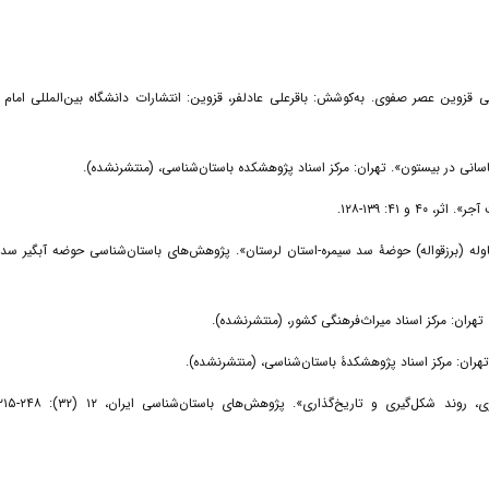
ایش بین‌المللی قزوین عصر صفوی. به‌کوشش: باقرعلی عادلفر، قزوین: انتشارات دانشگاه بین‌المللی امام
 باستانی برزقاوله (برزقواله) حوضۀ سد سیمره-استان لرستان». پژوهش‌های باستان‌شناسی حوضه آبگیر سد