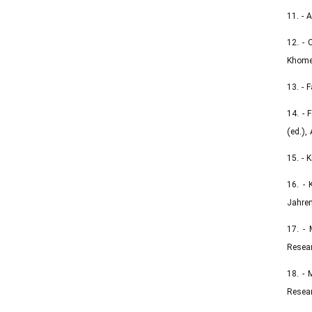
11. - 
12. - 
Khomei
13. - 
14. - 
(ed.),
15. - 
16. - 
Jahren
17. - 
Resear
18. - 
Resear