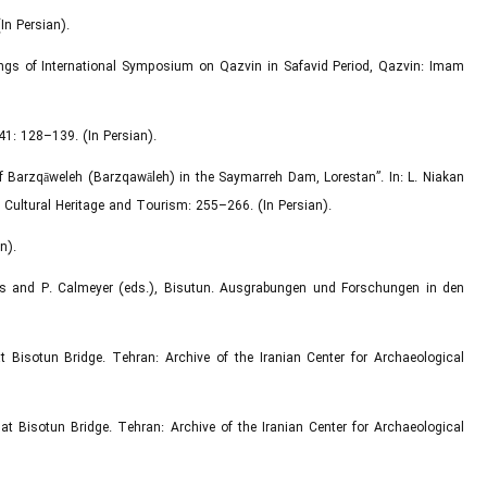
In Persian).
eedings of International Symposium on Qazvin in Safavid Period, Qazvin: Imam
/41: 128–139. (In Persian).
 of Barzqāweleh (Barzqawāleh) in the Saymarreh Dam, Lorestan”. In: L. Niakan
 Cultural Heritage and Tourism: 255–266. (In Persian).
n).
eiss and P. Calmeyer (eds.), Bisutun. Ausgrabungen und Forschungen in den
t Bisotun Bridge. Tehran: Archive of the Iranian Center for Archaeological
at Bisotun Bridge. Tehran: Archive of the Iranian Center for Archaeological