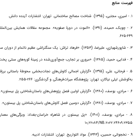
فهرست منابع
۱. - امیری، مجتبی، (۱۳۹۵). شناخت مصالح ساختمانی. تهران: انتشارات آینده دانش.
۲. - چوبک، حمیده، (۱۳۹۱). «الموت در دورۀ صفویه». مجموعه مقالات هم
۶۴۹-۶۲۵.
۳. - شاپورشهبازی، علیرضا، (۱۳۵۳). «فرهاد تراش: یک سنگتراشی عظیم ناتمام از دوران ساسانی در بیستون». تهران: مرکز اسناد پژوهشکده باستان‌شناسی، (منتشرنشده).
۴. - فدایی، حمید، (۱۳۸۵). «مروری بر تجارب جمع‌آوری‌شده در زمینۀ کوره‌های سنتی پخت آجر». اثر، ۴۰ و ۴۱: ۱۳۹-۱۲۸.
۵. - فرحانی، علی، (۱۳۹۵). «گزارش اجمالی کاوش‌های نجات‌بخشی محوطۀ
به‌کوشش لیلی نیاکان، تهران: پژوهشگاه میراث‌فرهنگی و گردشگری: ۲۶۶-۲۵۵.
۶. - مرادی، یوسف، (۱۳۸۰). «گزارش اولین فصل پژوهش‌های باستان‌شناختی پل بیستون». تهران: مرکز اسناد میراث‌فرهنگی کشور، (منتشرنشده).
۷. - مرادی، یوسف، (۱۳۸۱). «گزارش دومین فصل کاوش‌های باستان‌شناختی پل بیستون». تهران: مرکز اسناد پژوهشکدۀ باستان‌شناسی، (منتشرنشده).
۱۰,۲۲۰۸۴/NB.۲۰۲۲.۲۴۶۰۹.۲۳۵۵
۹. - نخجوانی، حسین، (۱۳۴۳). مواد التواریخ. تهران: انتشارات ادیبه.