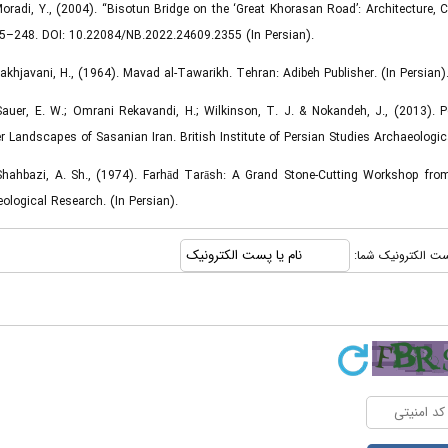
Moradi, Y., (2004). “Bisotun Bridge on the ‘Great Khorasan Road’: Architecture
5–248. DOI: 10.22084/NB.2022.24609.2355 (In Persian).
Nakhjavani, H., (1964). Mavad al-Tawarikh. Tehran: Adibeh Publisher. (In Persian)
Sauer, E. W.; Omrani Rekavandi, H.; Wilkinson, T. J. & Nokandeh, J., (2013). 
er Landscapes of Sasanian Iran. British Institute of Persian Studies Archaeologi
Shahbazi, A. Sh., (1974). Farhād Tarāsh: A Grand Stone-Cutting Workshop from
ological Research. (In Persian).
 پست الکترونیک شما: