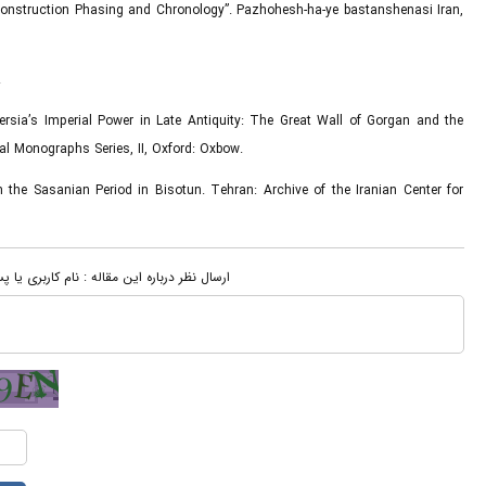
, Construction Phasing and Chronology”. Pazhohesh-ha-ye bastanshenasi Iran,
.
Persia’s Imperial Power in Late Antiquity: The Great Wall of Gorgan and the
cal Monographs Series, II, Oxford: Oxbow.
 the Sasanian Period in Bisotun. Tehran: Archive of the Iranian Center for
ارسال نظر درباره این مقاله : نام کاربری یا