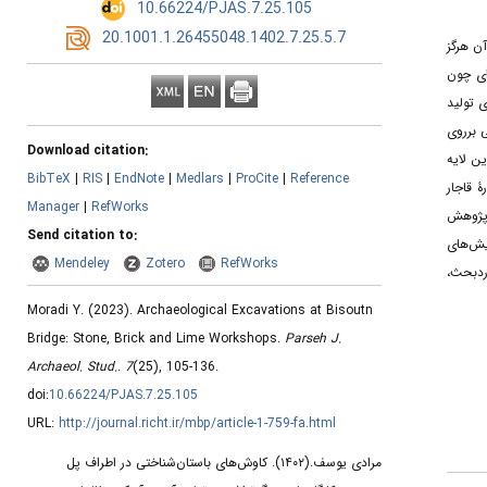
‎ 10.66224/PJAS.7.25.105
‎ 20.1001.1.26455048.1402.7.25.5.7
ن هرگز
ای چون
 تولید
و پهنای 40 متر در راستای شرقی-غربی برروی
Download citation:
تأخرترین لایه
BibTeX
|
RIS
|
EndNote
|
Medlars
|
ProCite
|
Reference
ک گورستان متعلق به دورۀ قاجار
Manager
|
RefWorks
قرار دارد. این پژوهش
Send citation to:
یش‌های
Mendeley
Zotero
RefWorks
ردبحث،
Moradi Y.
(2023).
Archaeological Excavations at Bisoutn
Bridge: Stone, Brick and Lime Workshops.
Parseh J.
Archaeol. Stud.
.
7
(25)
, 105-136.
doi:
10.66224/PJAS.7.25.105
URL:
http://journal.richt.ir/mbp/article-1-759-fa.html
مرادی یوسف.
(۱۴۰۲).
کاوش‌های باستان‌شناختی در اطراف پل