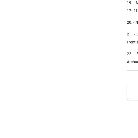
19. - 
17: 21
20. - 
21. - 
Fronti
22. - 
Archae