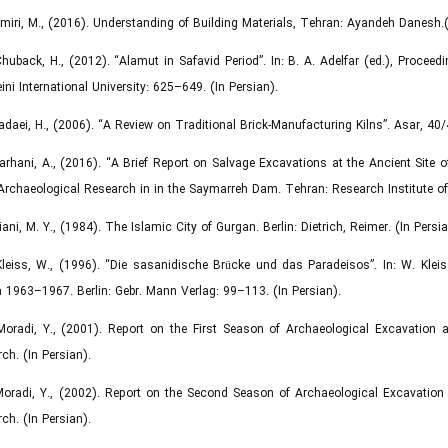
Amiri, M., (2016). Understanding of Building Materials, Tehran: Ayandeh Danesh.(
Chuback, H., (2012). “Alamut in Safavid Period”. In: B. A. Adelfar (ed.), Proc
ni International University: 625–649. (In Persian).
Fadaei, H., (2006). “A Review on Traditional Brick-Manufacturing Kilns”. Asar, 40
Farhani, A., (2016). “A Brief Report on Salvage Excavations at the Ancient Site
 Archaeological Research in in the Saymarreh Dam. Tehran: Research Institute of
Kiani, M. Y., (1984). The Islamic City of Gurgan. Berlin: Dietrich, Reimer. (In Persia
Kleiss, W., (1996). “Die sasanidische Brücke und das Paradeisos”. In: W. Kl
 1963–1967. Berlin: Gebr. Mann Verlag: 99–113. (In Persian).
Moradi, Y., (2001). Report on the First Season of Archaeological Excavation a
ch. (In Persian).
Moradi, Y., (2002). Report on the Second Season of Archaeological Excavation 
ch. (In Persian).