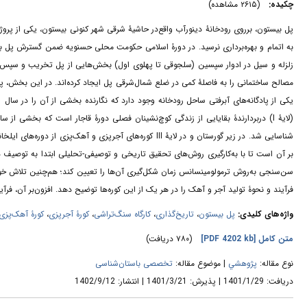
چکیده:
(۲۶۱۵ مشاهده)
پل بیستون، برروی رودخانۀ دینورآب واقع‌در حاشیۀ شرقی شهر کنونی بیستون، یکی از پروژ
به اتمام و بهره‌برداری نرسید. در دورۀ اسلامی حکومت محلی حسنویه‌ ضمن گسترش پل به
زلزله و سیل در ادوار سپسین (سلجوقی تا پهلوی اول) بخش‌هایی از پل تخریب و سپس ب
بر آن است تا با به‌کارگیری روش‌های تحقیق تاریخی و توصیفی-تحلیلی ابتدا به توصیف د
سن‌سنجی به‌روش ترمولومینسانس زمان شکل‌گیری آن‌ها را تعیین کند؛ هم‌چنین تلاش خوا
فرآیند و نحوۀ تولید آجر و آهک را در هر یک از این کوره‌ها توضیح دهد. افزون‌بر آن، ف
واژه‌های کلیدی:
پل بیستون
،
تاریخ‌گذاری
،
کارگاه سنگ‌تراشی
،
کورۀ آجرپزی
،
کورۀ آهک‌پزی
متن کامل
[PDF 4202 kb]
(۷۸۰ دریافت)
نوع مقاله:
پژوهشي
| موضوع مقاله:
تخصصی باستان‌شناسی
دریافت: 1401/1/29 | پذیرش: 1401/3/21 | انتشار: 1402/9/12