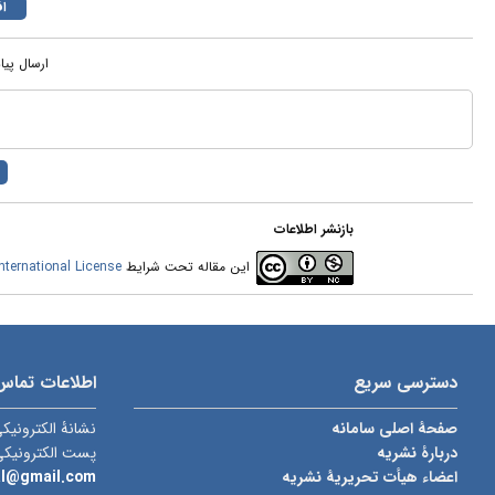
ارسال پیا
بازنشر اطلاعات
این مقاله تحت شرایط
ternational License
دسترسی سریع
اطلاعات تماس
صفحۀ اصلی سامانه
نشانۀ الکترونیک
دربارۀ نشریه
پست الکترونیک
اعضاء هیأت تحریریۀ نشریه
al@gmail.com