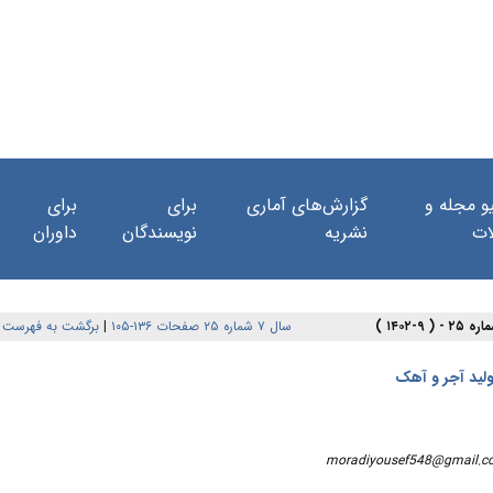
و مجله و
گزارش‌های آماری
برای
برای
ات
نشریه
نویسندگان
داوران
سال ۷ شماره ۲۵ صفحات ۱۳۶-۱۰۵
|
برگشت به فهرست 
لید آجر و آهک
moradiyousef548@gmail.c