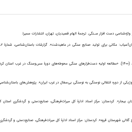
برنبک، راینه:
حریریان، حمید؛ مترجم، عباس؛ ساعدموچشی، امیر؛ کریمی، زاهد؛ و خسروی، سلمان، (۱۴۰۰). «مطالعه اولیه دست‌فزارهای سنگی محوطه‌های دورۀ مس‌وسنگ در غرب استان ».
ات تکنولوژیکی از دوره انتقالی نوسنگی به نوسنگی بی‌سفال در غرب ایران». پژوهش‌های باستان‌شناسی ایر
کلنان در شهرستان بیجار». کردستان: مرکز اسناد ادارۀ کل میراث‌فرهنگی، صنایع‌دستی و گردشگری استان کردست
 حریم تپه‌برج گلالی شهرستان قروه». کردستان: مرکز اسناد ادارۀ کل میراث‌فرهنگی، صنایع‌دستی و گردشگری اس