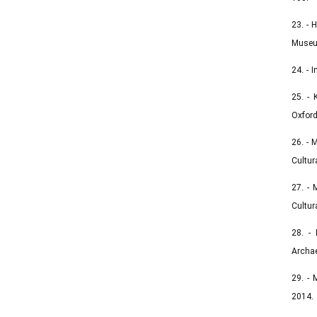
23. - 
Museum
24. - 
25. - 
Oxford
26. - 
Cultur
27. - 
Cultur
28. - 
Archae
29. - 
2014.