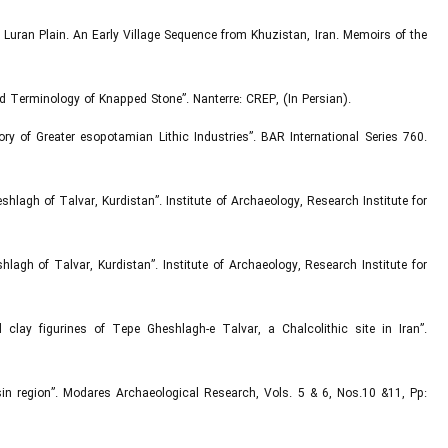
h Luran Plain. An Early Village Sequence from Khuzistan, Iran. Memoirs of the
and Terminology of Knapped Stone”. Nanterre: CREP, (In Persian).
ory of Greater esopotamian Lithic Industries”. BAR International Series 760.
hlagh of Talvar, Kurdistan”. Institute of Archaeology, Research Institute for
lagh of Talvar, Kurdistan”. Institute of Archaeology, Research Institute for
 clay figurines of Tepe Gheshlagh-e Talvar, a Chalcolithic site in Iran”.
arsin region”. Modares Archaeological Research, Vols. 5 & 6, Nos.10 &11, Pp: