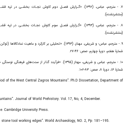
مترجم، عباس، (۱۳۹۲). «گـزارش فصـل دوم کاوش نجـات بخشـی در تپه 
(منتشرنشده).
مترجم، عباس، (۱۳۹۳). «گـزارش فصـل سوم کاوش نجـات بخشـی در تپه
(منتشرنشده).
مترجم، عباس؛ و شریفی، مهناز، (۱۳۹۳). «تحلیلی بر کارکرد ،
شمارۀ هفتم، دورۀ چهارم، صص: ۴۶-۲۷.
مترجم، عباس و شریفی، مهناز (۱۳۹۵). «فرآیند گذار از ،
شمارۀ ۱۶، دورۀ ۸، صص: ۸۳-۱۰۲.
Period of the West Central Zagros Mountains”. Ph.D Dissertation, Department of
ntains”. Journal of World Prehistory. Vol. 17, No, 4, December.
e: Cambridge University Press.
on stone tool working edges”. World Archaeology, NO. 2, Pp: 181–195.