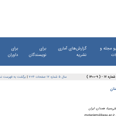
و مجله و
گزارش‌های آماری
برای
برای
ات
نشریه
نویسندگان
داوران
برگشت به فهرست نس
|
سال ۵ شماره ۱۷ صفحات ۲۶-۷
تان
motarjem@basu.ac.ir