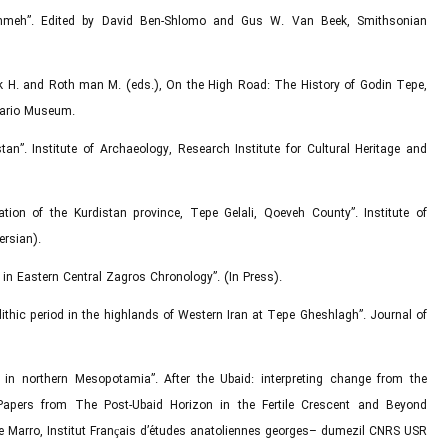
emmeh”. Edited by David Ben-Shlomo and Gus W. Van Beek, Smithsonian
nik H. and Roth man M. (eds.), On the High Road: The History of Godin Tepe,
ntario Museum.
tan”. Institute of Archaeology, Research Institute for Cultural Heritage and
tion of the Kurdistan province, Tepe Gelali, Qoeveh County”. Institute of
ersian).
in Eastern Central Zagros Chronology”. (In Press).
lithic period in the highlands of Western Iran at Tepe Gheshlagh”. Journal of
d in northern Mesopotamia”. After the Ubaid: interpreting change from the
apers from The Post-Ubaid Horizon in the Fertile Crescent and Beyond
ne Marro, Institut Français d’études anatoliennes georges– dumezil CNRS USR