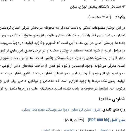
۳- استادیار دانشگاه پیام‌نور، تهران، ایران
چکیده:
(۷۴۵۱ مشاهده)
در این نوشتار مصنوعات سنگی به‌دست‌آمده از سه محوطه در بخش شرقی استان کردستان مو
نمایان می‌شود؛ این تغییرات در مصنوعات سنگی علاوه‌بر ابزارهای متنوع عمدتاً در ظهور گ
یافته‌ها، پرسش اصلی در این مقاله این است که فناوری و کارکرد ابزارها در دورۀ مس‌و‌،
در مراحل اولیه از شیوۀ ضربۀ مستقیم با چکش سخت و در مراحل بعدی ابزارسازی از شیوۀ 
منظر فن تولید، شیوۀ فشاری تداوم دورۀ نوسنگی زاگرس است؛ اما ازنظر ابعاد و هم‌چ
است، معرفی می‌شوند. وجود ابسیدین و نبود شواهدی از ساخت تیغه‌های داس از نوعی چخم
محوطه و وارداتی بودن آن‌ها به این محوطه‌‌ها را نشان می‌دهد. نتایج نشان می‌ده
ابزارها بدون‌شک مرتبط با وجود افرادی است که تخصص‌ و توانایی خاصی برای این تولی
مرغوب این تیغه‌ها در محوطه‌ها یافت نشده است. درحالی‌که اغلب دورریزها متعلق به.
شماره‌ی مقاله: ۱
مصنوعات سنگی.
،
دورۀ مس‌و‌‌سنگ
،
شرق استان کردستان
واژه‌های کلیدی:
(۹۳۹ دریافت)
[PDF 880 kb]
متن کامل
نوع مقاله:
پژوهشي
| موضوع مقاله:
تخصصی باستان‌شناسی