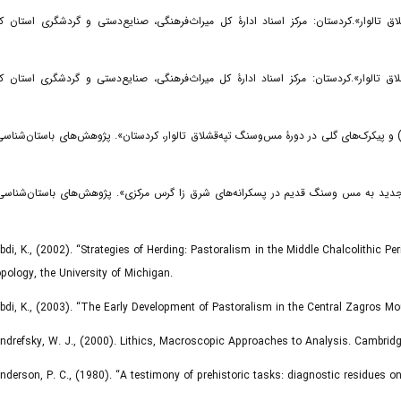
قشـلاق تالوار».کردستان: مرکز اسناد ادارۀ کل میراث‌فرهنگی، صنایع‌دستی و گردشگری استان کردست
 قشـلاق تالوار».کردستان: مرکز اسناد ادارۀ کل میراث‌فرهنگی، صنایع‌دستی و گردشگری استان کردست
و ماهیت نمادکالاها (توکن) و پیکرک‌های گلی در دورۀ مس‌وسنگ تپه‌قشلاق تالوار، کردستان». پژوهش‌های باستان‌شناسی ای
سنت‌های فرهنگی نوسنگی جدید به مس وسنگ قدیم در پسکرانه‌های شرق زا گرس مرکزی». پژوهش‌های باستان‌شناسی ایر
Abdi, K., (2002). “Strategies of Herding: Pastoralism in the Middle Chalcolithic 
pology, the University of Michigan.
Abdi, K., (2003). “The Early Development of Pastoralism in the Central Zagros Mou
Andrefsky, W. J., (2000). Lithics, Macroscopic Approaches to Analysis. Cambridg
Anderson, P. C., (1980). “A testimony of prehistoric tasks: diagnostic residues 