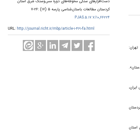
دست‌افزارهای سنگی محوطه‌های دورۀ مس‌وسنگ شرق استان
کردستان مطالعات باستان‌شناسی پارسه ۵ (۱۷) :۲۶-۷
۱۰,۶۶۲۲۴/PJAS.۵.۱۷.۷
URL:
http://journal.richt.ir/mbp/article-۱-۴۶۱-fa.html
۲. - ارد؛ پلاک، سوزان؛ قصیدیان، الهام؛ و حیدری‌گوران، سامان، (۱۳۸۲). «بان‌آسیاب: مکانی برای تولید صنایع سنگی در ماهیدشت». گزارشات باستان‌شناسی، شمارۀ ۲، تهران
۳. - کردستان
۴. - ان
۵. - ان
۶. - تان