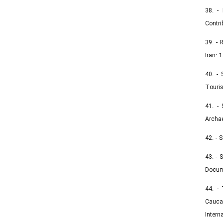
38. -
Contri
39. - 
Iran: 
40. - 
Touris
41. - 
Archae
42. - 
43. - 
Docume
44. - 
Cauca
Intern