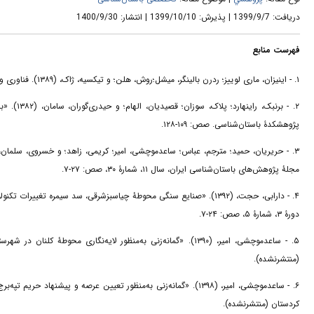
دریافت: 1399/9/7 | پذیرش: 1399/10/10 | انتشار: 1400/9/30
فهرست منابع
۱. - اینیزان، ماری لوییز؛ ردرن بالینگر، میشل؛روش، هلن؛ و تیکسیه، ژاک، (۱۳۸۹). فناوری و واژه‌شناسی دست افزار سـنگی. ترجمۀ الهام قصیدیان، تهران، انتشارات سمیرا.
پژوهشکدۀ باستان‌شناسی. صص: ۱۰۹-۱۲۸.
مجلۀ پژوهش‌های باستان‌شناسی ایران، سال ۱۱، شمارۀ ۳۰، صص: ۲۷-۷.
دارابی، حجت، (۱۳۹۲). «صنایع سنگی محوطۀ چیاسبزشرقی، سد سیمره تغییر،
دورۀ ۳، شمارۀ ۵، صص: ۲۴-۷.
ساعدموچشی، امیر، (۱۳۹۰). «گمانه‌زنی به‌منظور لایه‌نگاری محوطۀ 
(منتشرنشده).
ساعدموچشی، امیر، (۱۳۹۸). «گمانه‌زنی به‌منظور تعیین عرصه و پیشنهاد
کردستان (منتشرنشده).