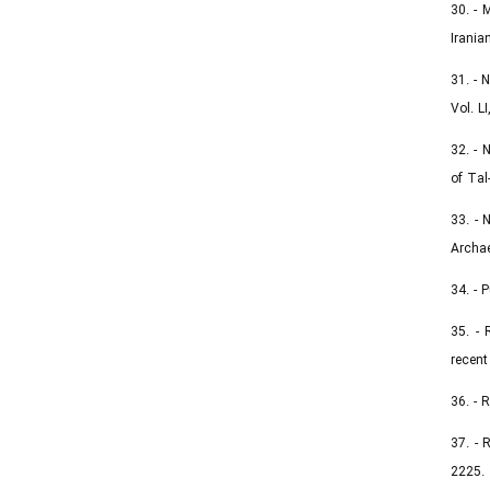
30. - 
Irania
31. - 
Vol. L
32. - 
of Tal
33. - 
Archae
34. - 
35. - 
recent
36. - 
37. - 
2225.