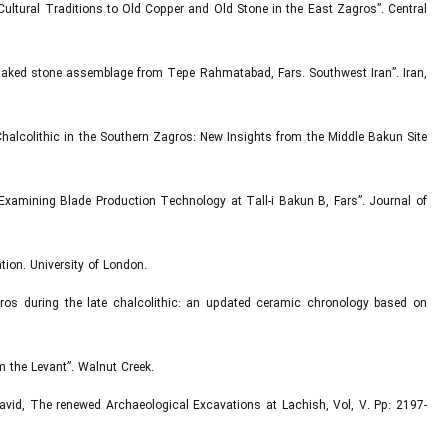
 Cultural Traditions to Old Copper and Old Stone in the East Zagros”. Central
ic ﬂaked stone assemblage from Tepe Rahmatabad, Fars. Southwest Iran”. Iran,
ly Chalcolithic in the Southern Zagros: New Insights from the Middle Bakun Site
n: Examining Blade Production Technology at Tall-i Bakun B, Fars”. Journal of
ation. University of London.
ros during the late chalcolithic: an updated ceramic chronology based on
m the Levant”. Walnut Creek.
David, The renewed Archaeological Excavations at Lachish, Vol, V. Pp: 2197-