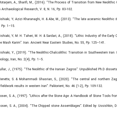
Motarjem, A., Sharifi, M., (2016). “The Process of Transition from New Neolithic
n Archaeological Research, V. 8, N. 16, Pp: 83-102.
Nishiaki, Y; Azizi Kharanaghi, H. & Abe, M., (2013). “The late aceramic Neolith
I, Pp: 1–15.
Nishiaki, Y; M. H. Taheri, M. H. & Sardari, A., (2018). “Lithic Industry of the Ear
-e Mash Karim”. Iran. Ancient Near Eastern Studies, No. 55, Pp: 125–141.
Nishiaki, Y., (2019). “The Neolithic-Chalcolithic Transition in Southwestern Ira
ology, Iran, No. 2(4), Pp: 1–5.
Pullar, J., (1975). “The Neolithic of the Iranian Zagros”. Unpublished Ph.D dissert
Renette, S. & Mohammadi Ghasrian, S., (2020). “The central and northern Zag
 fieldwork results in western Iran”. Paléorient, No. 46 (1-2), Pp: 109-132.
Rosen, S. A., (1997). “Lithics after the Stone Age: A Handbook of Stone Tools fro
Rosen, S. A., (2004). “The Chipped stone Assemblages”. Edited by: Ussishkin, 