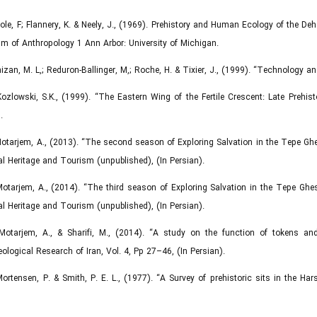
Hole, F; Flannery, K. & Neely, J., (1969). Prehistory and Human Ecology of the De
 of Anthropology 1 Ann Arbor: University of Michigan.
Inizan, M. L,; Reduron-Ballinger, M,; Roche, H. & Tixier, J., (1999). “Technology 
Kozlowski, S.K., (1999). “The Eastern Wing of the Fertile Crescent: Late Prehist
.
Motarjem, A., (2013). “The second season of Exploring Salvation in the Tepe Ghes
al Heritage and Tourism (unpublished), (In Persian).
Motarjem, A., (2014). “The third season of Exploring Salvation in the Tepe Ghesh
al Heritage and Tourism (unpublished), (In Persian).
Motarjem, A., & Sharifi, M., (2014). “A study on the function of tokens and
ological Research of Iran, Vol. 4, Pp 27–46, (In Persian).
Mortensen, P. & Smith, P. E. L., (1977). “A Survey of prehistoric sits in the H