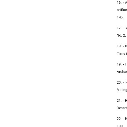
16. - 
artifa
145.
17. - 
No. 2,
18. - 
Time i
19. - 
Archae
20. - 
Minin
21. - 
Depart
22. - 
108.