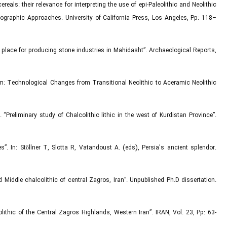
reals: their relevance for interpreting the use of epi-Paleolithic and Neolithic
Geographic Approaches. University of California Press, Los Angeles, Pp: 118–
 A place for producing stone industries in Mahidasht”. Archaeological Reports,
am: Technological Changes from Transitional Neolithic to Aceramic Neolithic
 “Preliminary study of Chalcolithic lithic in the west of Kurdistan Province”.
”. In: Stöllner T, Slotta R, Vatandoust A. (eds), Persia's ancient splendor.
d Middle chalcolithic of central Zagros, Iran”. Unpublished Ph.D dissertation.
ithic of the Central Zagros Highlands, Western Iran”. IRAN, Vol. 23, Pp: 63-