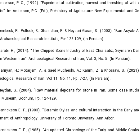
Anderson, P. C., (1999). “Experimental cultivation, harvest and threshing of wild ce
cts”. In: Anderson, P.C. (Ed.), Prehistory of Agriculture: New Experimental and 
Bernbeck, R.; Pollock, S.; Ghasidian, E. & Heydari Goran, S., (2003). “Ban Asyab:
 Archaeological Research Institute, Pp: 128-109, (In Persian).
Darabi, H., (2014). “The Chipped Stone Industry of East Chia sabz, Seymareh D
n Western Iran”. Archaeological Research of Iran, Vol. 3, No. 5. (In Persian).
Hariryan, H.; Motarjem, A. & Saed Mucheshi, A.; Karimi, Z. & Khosravi, S., (2021).
ological Research of Iran. Vol 11, No. 11, Pp: 7-27, (In Persian).
Heydari, S., (2004). “Raw material deposits for stone in Iran. Some case studies
g Museum, Bochum, Pp: 124-129.
Henrickson E. F., (1983). “Ceramic Styles and cultural Interaction in the Early an
ment of Anthropology. University of Toronto University. Ann Arbor.
Henrickson E. F., (1985). “An updated Chronology of the Early and Middle Chalcol