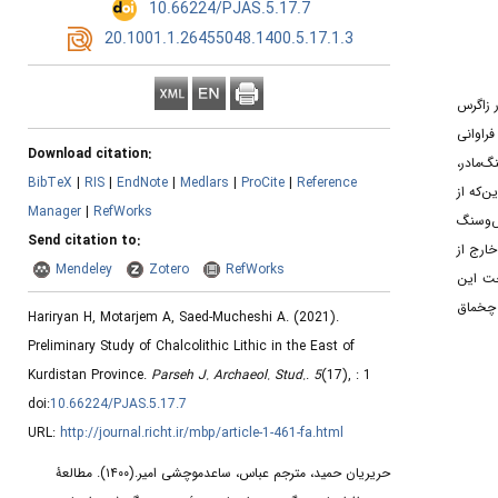
‎ 10.66224/PJAS.5.17.7
‎ 20.1001.1.26455048.1400.5.17.1.3
 زاگرس
فراوانی
Download citation:
نگ‌مادر
BibTeX
|
RIS
|
EndNote
|
Medlars
|
ProCite
|
Reference
‌که از
Manager
|
RefWorks
و‌‌سنگ
Send citation to:
ارج از
Mendeley
Zotero
RefWorks
خت این
 چخماق
Hariryan H, Motarjem A, Saed-Mucheshi A.
(2021).
Preliminary Study of Chalcolithic Lithic in the East of
Kurdistan Province.
Parseh J. Archaeol. Stud.
.
5
(17)
, : 1
doi:
10.66224/PJAS.5.17.7
URL:
http://journal.richt.ir/mbp/article-1-461-fa.html
مطالعۀ
(۱۴۰۰).
حریریان حمید، مترجم عباس، ساعدموچشی امیر.