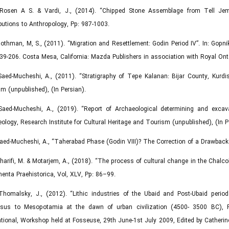
 Rosen A S. & Vardi, J., (2014). “Chipped Stone Assemblage from Tell J
butions to Anthropology, Pp: 987-1003.
Rothman, M, S., (2011). “Migration and Resettlement: Godin Period IV”. In: Gop
139-206. Costa Mesa, California: Mazda Publishers in association with Royal O
Saed-Mucheshi, A., (2011). “Stratigraphy of Tepe Kalanan: Bijar County, Kurdis
m (unpublished), (In Persian).
Saed-Mucheshi, A., (2019). “Report of Archaeological determining and excava
ology, Research Institute for Cultural Heritage and Tourism (unpublished), (In P
Saed-Mucheshi, A., “Taherabad Phase (Godin VIII)? The Correction of a Drawback 
Sharifi, M. & Motarjem, A., (2018). “The process of cultural change in the Chalco
nta Praehistorica, Vol, XLV, Pp: 86–99.
Thomalsky, J., (2012). “Lithic industries of the Ubaid and Post-Ubaid perio
sus to Mesopotamia at the dawn of urban civilization (4500- 3500 BC), P
ational, Workshop held at Fosseuse, 29th June-1st July 2009, Edited by Catheri