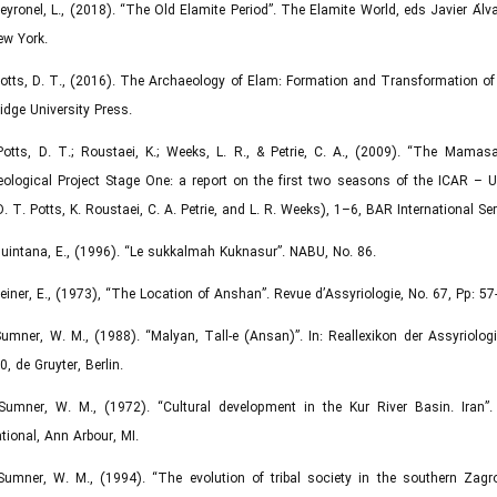
Peyronel, L., (2018). “The Old Elamite Period”. The Elamite World, eds Javier Á
ew York.
Potts, D. T., (2016). The Archaeology of Elam: Formation and Transformation o
dge University Press.
Potts, D. T.; Roustaei, K.; Weeks, L. R., & Petrie, C. A., (2009). “The Mama
ological Project Stage One: a report on the first two seasons of the ICAR – Un
D. T. Potts, K. Roustaei, C. A. Petrie, and L. R. Weeks), 1–6, BAR International S
Quintana, E., (1996). “Le sukkalmah Kuknasur”. NABU, No. 86.
Reiner, E., (1973), “The Location of Anshan”. Revue d’Assyriologie, No. 67, Pp: 57
Sumner, W. M., (1988). “Malyan, Tall-e (Ansan)”. In: Reallexikon der Assyriolo
, de Gruyter, Berlin.
Sumner, W. M., (1972). “Cultural development in the Kur River Basin. Iran”.
ational, Ann Arbour, MI.
Sumner, W. M., (1994). “The evolution of tribal society in the southern Zag