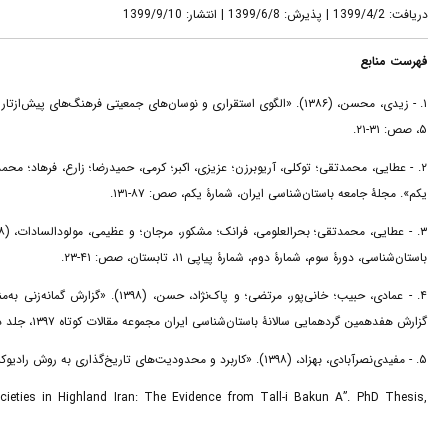
دریافت: 1399/4/2 | پذیرش: 1399/6/8 | انتشار: 1399/9/10
فهرست منابع
زیدی، محسن، (۱۳۸۶). «الگوی استقراری و نوسان‌های جمعیتی فرهنگ‌های پ
۵، صص: ۳۱-۲۱.
یکم». مجلۀ جامعه باستان‌شناسی ایران، شمارۀ یکم، صص: ۸۷-۱۳۱.
باستان‌شناسی، دورۀ سوم، شمارۀ دوم، شمارۀ پیاپی ۱۱، تابستان، صص: ۴۱-۲۳.
عمادی، حبیب؛ خانی‌پور، مرتضی؛ و ».
گزارش هفدهمین گردهمایی سالانۀ باستان‌شناسی ایران مجموعه مقالات کوتاه ۱۳۹۷، جلد دوم، تهران، صص: ۹۶۴-۹۵۷.
۵. - مفیدی‌نصرآبادی، بهزاد، (۱۳۹۸). «کاربرد ‌و ‌محدودیت‌های ‌تاریخ‌گذاری ‌به‌ روش‌ رادیوکربن»‌. مجلۀ باستان‌شناسی، دورۀ سوم، شمارۀ یکم، شمارۀ پیاپی ۱۰، بهار، صص: ۴۱-۲۳.
cieties in Highland Iran: The Evidence from Tall-i Bakun A”. PhD Thesis,