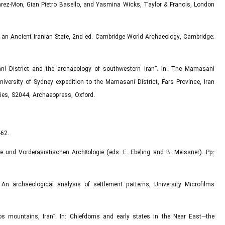
lvarez-Mon, Gian Pietro Basello, and Yasmina Wicks, Taylor & Francis, London
f an Ancient Iranian State, 2nd ed. Cambridge World Archaeology, Cambridge:
sani District and the archaeology of southwestern Iran”. In: The Mamasani
iversity of Sydney expedition to the Mamasani District, Fars Province, Iran
eries, S2044, Archaeopress, Oxford.
-62.
gie und Vorderasiatischen Archäologie (eds. E. Ebeling and B. Meissner). Pp:
 An archaeological analysis of settlement patterns, University Microfilms
ros mountains, Iran”. In: Chiefdoms and early states in the Near East—the