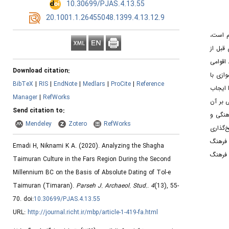
‎ 10.30699/PJAS.4.13.55
‎ 20.1001.1.26455048.1399.4.13.12.9
ام است
قبل از
اقوامی
Download citation:
ازی با
BibTeX
|
RIS
|
EndNote
|
Medlars
|
ProCite
|
Reference
 ایجاب
Manager
|
RefWorks
ر این مقاله سعی بر آن
Send citation to:
هنگی و
Mendeley
Zotero
RefWorks
‌گذاری
ضوع است که فرهنگ
Emadi H, Niknami K A.
(2020).
Analyzing the Shagha
 فرهنگ
Taimuran Culture in the Fars Region During the Second
Millennium BC on the Basis of Absolute Dating of Tol-e
Taimuran (Timaran).
Parseh J. Archaeol. Stud.
.
4
(13)
, 55-
70. doi:
10.30699/PJAS.4.13.55
URL:
http://journal.richt.ir/mbp/article-1-419-fa.html