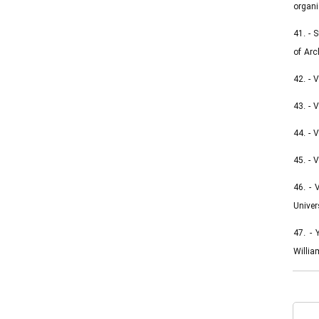
organi
41. - 
of Arc
42. - 
43. - 
44. - 
45. - 
46. - 
Univer
47. - 
Willia