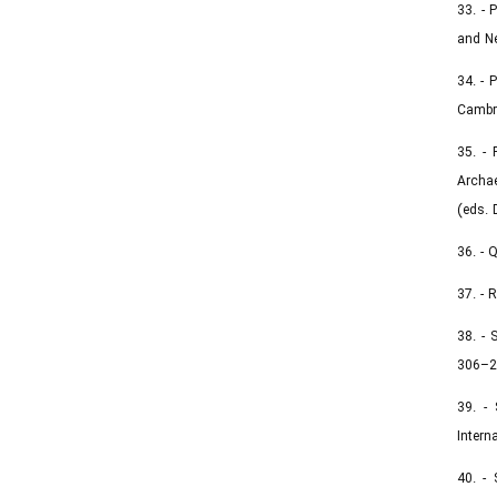
33. - 
and N
34. - 
Cambri
35. - 
Archae
(eds. 
36. - 
37. - 
38. - 
306–20
39. - 
Intern
40. - 