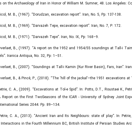
 on the Archaeology of Iran in Honor of William M. Sumner, 48. Los Angeles: Co
Nicol, M. B., (1967). “Dorudzan, excavation report”. Iran, No. 5, Pp: 137-138.
Nicol, M. B., (1969). “Darvazeh Tepe, excavation report”. Iran, No. 7, P: 172.
Nicol, M. B., (1971). “Darvazeh Tepe”. Iran, No. IX, Pp: 168–9.
Overlaet, B., (1997). “A report on the 1952 and 1954/55 soundings at Tall-i Taim
ls”. Iranica Antiqua, No. 32, Pp: 1–51.
Overlaet, B., (2007). “Soundings at Tall-i Kamin (Kur River Basin), Fars, Iran”. Ira
Overlaet, B., & Pincé, P., (2018). “The ‘hill of the jackal’—the 1951 excavations at T
Petrie, C. A., (2009). “Excavations at Tol-e Spid”. In: Potts, D.T., Roustaei K., 
 Report on the First TwoSeasons of the ICAR - University of Sydney Joint Expe
ternational Series 2044. Pp: 89–134.
Petrie, C. A., (2013). “Ancient Iran and Its Neighbours: state of play”. In: Pet
Interactions in the Fourth Millennium BC, British Institute of Persian Studies A