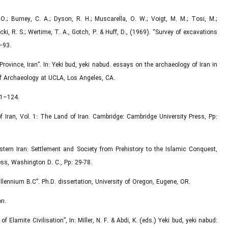
 O.; Burney, C. A.; Dyson, R. H.; Muscarella, O. W.; Voigt, M. M.; Tosi, M.;
ecki, R. S.; Wertime, T. A., Gotch, P. & Huff, D., (1969). “Survey of excavations
9–93.
Province, Iran”. In: Yeki bud, yeki nabud. essays on the archaeology of Iran in
 of Archaeology at UCLA, Los Angeles, CA.
01–124.
of Iran, Vol. 1: The Land of Iran. Cambridge: Cambridge University Press, Pp:
estern Iran: Settlement and Society from Prehistory to the Islamic Conquest,
ess, Washington D. C., Pp: 29-78.
llennium B.C”. Ph.D. dissertation, University of Oregon, Eugene, OR.
on.
 Elamite Civilisation”, In: Miller, N. F. & Abdi, K. (eds.) Yeki bud, yeki nabud: