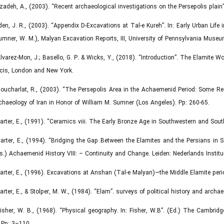
lizadeh, A., (2003). “Recent archaeological investigations on the Persepolis plain
lden, J. R., (2003). “Appendix D-Excavations at Tal-e Kureh”. In: Early Urban Lif
umner, W. M.), Malyan Excavation Reports, III, University of Pennsylvania Mus
Álvarez-Mon, J.; Basello, G. P. & Wicks, Y., (2018). “Introduction”. The Elamite 
cis, London and New York.
Boucharlat, R., (2003). “The Persepolis Area in the Achaemenid Period: Some Reco
chaeology of Iran in Honor of William M. Sumner (Los Angeles). Pp: 260-65.
Carter, E., (1991). “Ceramics viii. The Early Bronze Age in Southwestern and Sout
Carter, E., (1994). “Bridging the Gap Between the Elamites and the Persians in S
s.) Achaemenid History VIII: – Continuity and Change. Leiden: Nederlands Institu
Carter, E., (1996). Excavations at Anshan (Tal-e Malyan)—the Middle Elamite perio
Carter, E., & Stolper, M. W., (1984). “Elam”. surveys of political history and archae
Fisher, W. B., (1968). “Physical geography. In: Fisher, W.B”. (Ed.) The Cambridg
 Pp: 3–110.