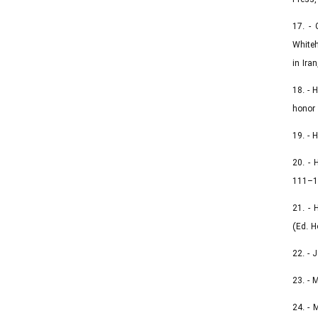
17. - 
Whiteh
in Ira
18. - 
honor 
19. - 
20. - 
111–1
21. - 
(Ed. H
22. - 
23. - 
24. - 