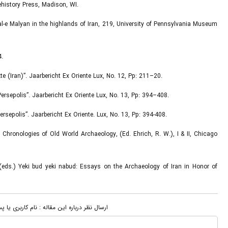
ehistory Press, Madison, WI.
Tal-e Malyan in the highlands of Iran, 219, University of Pennsylvania Museum
4.
 (Iran)”. Jaarbericht Ex Oriente Lux, No. 12, Pp: 211–20.
rsepolis”. Jaarbericht Ex Oriente Lux, No. 13, Pp: 394–408.
sepolis”. Jaarbericht Ex Oriente. Lux, No. 13, Pp: 394-408.
: Chronologies of Old World Archaeology, (Ed. Ehrich, R. W.), I & II, Chicago
i (eds.) Yeki bud yeki nabud: Essays on the Archaeology of Iran in Honor of
ارسال نظر درباره این مقاله : نام کاربری ی: