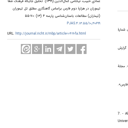
تحلیل جایگاه فرهنگ شغا
(۱۳۹۹).
عمادی حبیب، نیکنامی کمال‌الدین.
تیموران در هزارۀ دوم فارس براساس گاهنگاری مطلق تل تیموران
(تیماران) مطالعات باستان‌شناسی پارسه ۴ (۱۳) :۷۰-۵۵
۱۰,۳۰۶۹۹/PJAS.۴.۱۳.۵۵
۱. - رۀ
URL:
http://journal.richt.ir/mbp/article-۱-۴۱۹-fa.html
۲. - شت کمین: گزارش
۳. - گاهنگاری عصرآهن
۴. - فارس
7. - 
Univer