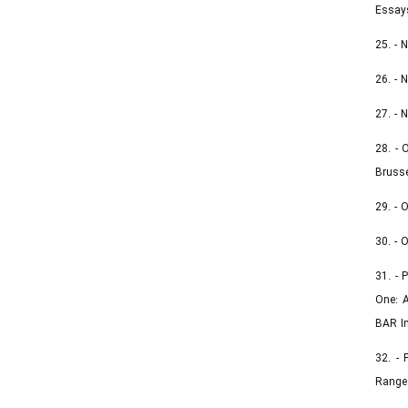
Essays
25. - 
26. - 
27. - 
28. - 
Brusse
29. - 
30. - 
31. - 
One: A
BAR In
32. - 
Range 