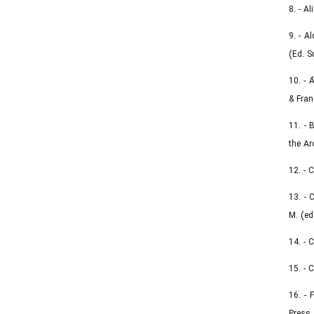
8. - A
9. - A
(Ed. S
10. - 
& Fran
11. - 
the Ar
12. - 
13. - 
M. (ed
14. - 
15. - 
16. - 
Press,