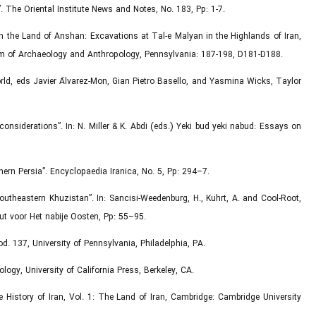
”. The Oriental Institute News and Notes, No. 183, Pp: 1-7.
e in the Land of Anshan: Excavations at Tal-e Malyan in the Highlands of Iran,
eum of Archaeology and Anthropology, Pennsylvania: 187-198, D181-D188.
World, eds Javier Álvarez-Mon, Gian Pietro Basello, and Yasmina Wicks, Taylor
nsiderations”. In: N. Miller & K. Abdi (eds.) Yeki bud yeki nabud: Essays on
hern Persia”. Encyclopaedia Iranica, No. 5, Pp: 294–7.
outheastern Khuzistan”. In: Sancisi-Weedenburg, H., Kuhrt, A. and Cool-Root,
ut voor Het nabije Oosten, Pp: 55–95.
d. 137, University of Pennsylvania, Philadelphia, PA.
ology, University of California Press, Berkeley, CA.
e History of Iran, Vol. 1: The Land of Iran, Cambridge: Cambridge University