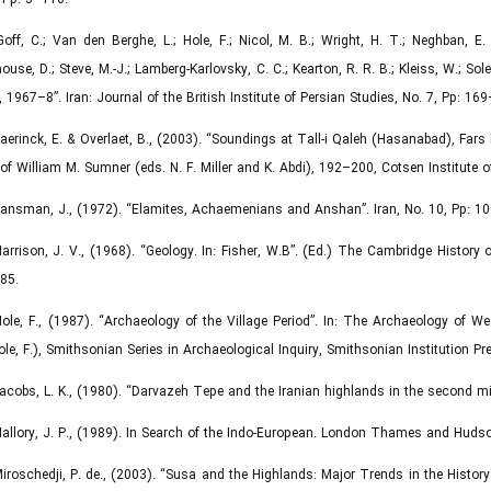
Goff, C.; Van den Berghe, L.; Hole, F.; Nicol, M. B.; Wright, H. T.; Neghban, E.
ouse, D.; Steve, M.-J.; Lamberg-Karlovsky, C. C.; Kearton, R. R. B.; Kleiss, W.; Sol
n, 1967–8”. Iran: Journal of the British Institute of Persian Studies, No. 7, Pp: 16
Haerinck, E. & Overlaet, B., (2003). “Soundings at Tall-i Qaleh (Hasanabad), Fars 
of William M. Sumner (eds. N. F. Miller and K. Abdi), 192–200, Cotsen Institute
Hansman, J., (1972). “Elamites, Achaemenians and Anshan”. Iran, No. 10, Pp: 1
Harrison, J. V., (1968). “Geology. In: Fisher, W.B”. (Ed.) The Cambridge History 
85.
Hole, F., (1987). “Archaeology of the Village Period”. In: The Archaeology of W
ole, F.), Smithsonian Series in Archaeological Inquiry, Smithsonian Institution Pr
Jacobs, L. K., (1980). “Darvazeh Tepe and the Iranian highlands in the second mi
Mallory, J. P., (1989). In Search of the Indo-European. London Thames and Huds
Miroschedji, P. de., (2003). “Susa and the Highlands: Major Trends in the History of