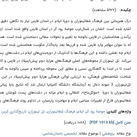
چکیده:
(۵۹۲۷ مشاهده)
درک هم‌زمانی بین فرهنگ شغاتیموران و دورۀ ایلام در استان فارس نیاز به نگاهی دقی،
اشاره ‌شده است. انشان در شمال‌غرب حوضۀ رود کر در استان فارس واقع شده است. ازط
برآمدن هخامنشیان در فارس باتوجه به تغییر و تحولات سفالی دسته‌بندی ‌شده است. هم
که با عنوان مهاجر وارد فارس شده و قرن‌ها بعد پایه‌گذار حکومت هخامنشی شده است
ایلام چه نقشی داشته و این فرهنگ‌ها با کدام‌یک از دوره‌بندی‌های ایلام در دشت‌های
است تا در ابتدا به گاهنگاری نسبی و مطلق این محوطه پرداخته و سپس باتوجه به گاه
شناخت شاخصه‌های فرهنگی، به ارزیابی توالی فرهنگی هزارۀ دوم پیش‌ازمیلاد در این 
شغاتیموران با دورۀ «سوکل‌ماح»، انتقالی و ایلام میانه در دشت‌های پست شوشان هم
شغاتیموران فارغ از تغییرات سیاسی ایلام و مهاجرت پارسیان، در تداوم روند فرهنگ‌ها.
تاریخ‌گذاری کربن 14.
،
تل تیموران
،
فرهنگ شغاتیموران
،
ایلام
،
حوضۀ رود کر
واژه‌های کلیدی:
(۱۰۸۸ دریافت)
[PDF 1013 kb]
متن کامل
نوع مقاله:
پژوهشي
| موضوع مقاله:
تخصصی باستان‌شناسی