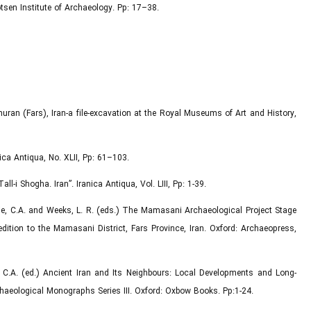
tsen Institute of Archaeology. Pp: 17–38.
uran (Fars), Iran-a file-excavation at the Royal Museums of Art and History,
nica Antiqua, No. XLII, Pp: 61–103.
all-i Shogha. Iran”. Iranica Antiqua, Vol. LIII, Pp: 1-39.
Petrie, C.A. and Weeks, L. R. (eds.) The Mamasani Archaeological Project Stage
dition to the Mamasani District, Fars Province, Iran. Oxford: Archaeopress,
rie, C.A. (ed.) Ancient Iran and Its Neighbours: Local Developments and Long-
rchaeological Monographs Series III. Oxford: Oxbow Books. Pp:1-24.