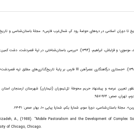
یش‌ازتاریخ تا دوران اسلامی در دره‌های حوضۀ رود کر، شمال‌غرب فارس». مجلۀ باستان‌شناسی و تاریخ، شما
عطایی، محمدتقی؛ توکلی، آریوبرزن؛ عزیزی، اکبر؛ کرمی، حمیدرضا؛ زارع، فرهاد؛ محمد، موسوی؛ و قزلباش، ابراهیم، (۱۳۹۴). «بررسی باستان‌شناختی در تپۀ قصردشت، د
عطایی، محمدتقی؛ بحرالعلومی، فرانک؛ مشکور، مرجان؛ و عظیمی، مولودالسادات، (۱۳۹۸). «جستاری در III فارس بر پایۀ تاریخ‌گذاری‌های مطلق تپه قصر‌دشت». مجلۀ
پاک‌نژاد، حسن، (۱۳۹۸). «گزارش گمانه‌زنی به‌منظور تعیین عرصه و پیشنهاد حریم محوطۀ تل‌تیموران (تیماران) شهرستان ارسنجان استان 
Alizadeh, A., (1988). “Mobile Pastoralism and the Development of Complex So
sity of Chicago, Chicago.