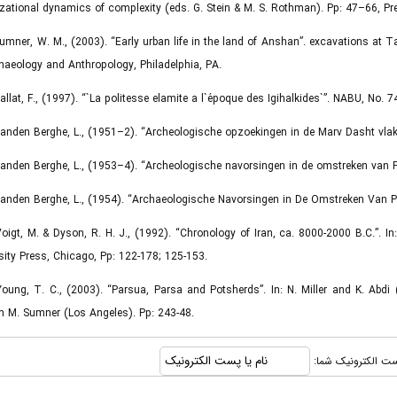
zational dynamics of complexity (eds. G. Stein & M. S. Rothman). Pp: 47–66, Pr
Sumner, W. M., (2003). “Early urban life in the land of Anshan”. excavations at 
haeology and Anthropology, Philadelphia, PA.
Vallat, F., (1997). “`La politesse elamite a l`époque des Igihalkides`”. NABU, No. 7
Vanden Berghe, L., (1951–2). “Archeologische opzoekingen in de Marv Dasht vlakte
Vanden Berghe, L., (1953–4). “Archeologische navorsingen in de omstreken van Pe
Vanden Berghe, L., (1954). “Archaeologische Navorsingen in De Omstreken Van Per
Voigt, M. & Dyson, R. H. J., (1992). “Chronology of Iran, ca. 8000-2000 B.C.”. In
sity Press, Chicago, Pp: 122-178; 125-153.
Young, T. C., (2003). “Parsua, Parsa and Potsherds”. In: N. Miller and K. Abd
m M. Sumner (Los Angeles). Pp: 243-48.
ا پست الکترونیک شما