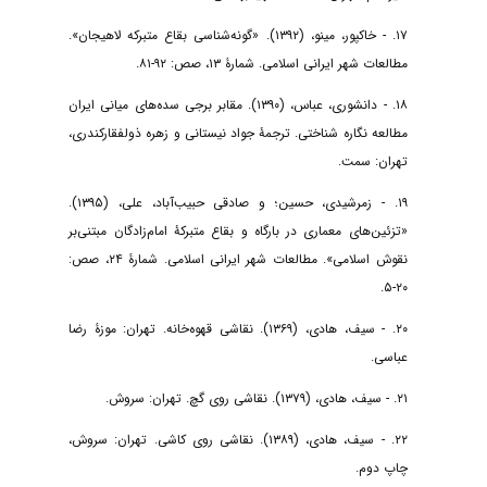
۱۷. - خاکپور، مینو، (۱۳۹۲). «گونه‌شناسی بقاع متبرکه لاهیجان».
مطالعات شهر ایرانی اسلامی. شمارۀ ۱۳، صص: ۹۲-۸۱.
۱۸. - دانشوری، عباس، (۱۳۹۰). مقابر برجی سده‌های میانی ایران
مطالعه نگاره شناختی. ترجمۀ جواد نیستانی و زهره ذولفقارکندری،
تهران: سمت.
۱۹. - زمرشیدی، حسین؛ و صادقی حبیب‌آباد، علی، (۱۳۹۵).
«تزئین‌های معماری در بارگاه و بقاع متبرکۀ امام‌زادگان مبتنی‌بر
نقوش اسلامی». مطالعات شهر ایرانی اسلامی. شمارۀ ۲۴، صص:
۲۰-۵.
۲۰. - سیف، هادی، (۱۳۶۹). نقاشی قهوه‌خانه. تهران: موزۀ رضا
عباسی.
۲۱. - سیف، هادی، (۱۳۷۹). نقاشی روی گچ. تهران: سروش.
۲۲. - سیف، هادی، (۱۳۸۹). نقاشی روی کاشی. تهران: سروش،
چاپ دوم.