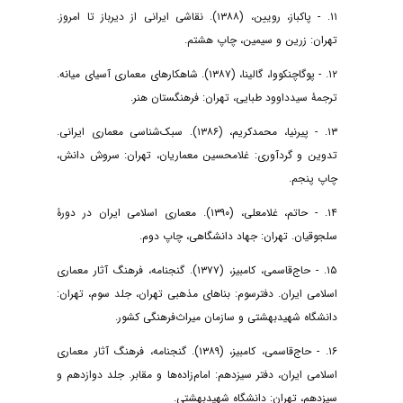
۱۱. - پاکباز، رویین، (۱۳۸۸). نقاشی ایرانی از دیرباز تا امروز.
تهران: زرین و سیمین، چاپ هشتم.
۱۲. - پوگاچنکووا، گالینا، (۱۳۸۷). شاهکارهای معماری آسیای میانه.
ترجمۀ سیدداوود طبایی، تهران: فرهنگستان هنر.
۱۳. - پیرنیا، محمدکریم، (۱۳۸۶). سبک‌شناسی معماری ایرانی.
تدوین و گردآوری: غلامحسین معماریان، تهران: سروش دانش،
چاپ پنجم.
۱۴. - حاتم، غلامعلی، (۱۳۹۰). معماری اسلامی ایران در دورۀ
سلجوقیان. تهران: جهاد دانشگاهی، چاپ دوم.
۱۵. - حاج‌قاسمی، کامبیز، (۱۳۷۷). گنجنامه، فرهنگ آثار معماری
اسلامی ایران. دفترسوم: بناهای مذهبی تهران، جلد سوم، تهران:
دانشگاه شهید‌بهشتی و سازمان میراث‌فرهنگی کشور.
۱۶. - حاج‌قاسمی، کامبیز، (۱۳۸۹). گنجنامه، فرهنگ آثار معماری
اسلامی ایران، دفتر سیزدهم: امام‌زاده‌ها و مقابر. جلد دوازدهم و
سیزدهم، تهران: دانشگاه شهید‌بهشتی.