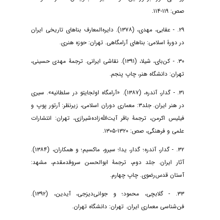
صص: ۱۱۹-۱۱۴.
۲۹. - عقابی، مهدی، (۱۳۷۸). دایره‌المعارف بناهای تاریخی ایران
در دورۀ اسلامی: بناهای آرامگاهی. تهران: حوزه هنری.
۳۰. - کن‌بای، شیلا، (۱۳۹۱). نقاشی ایرانی. ترجمۀ مهدی حسینی،
تهران: دانشگاه هنر، چاپ پنجم.
۳۱. - گدار، آندره، (۱۳۸۷). «آرامگاه اولجایتو در سلطانیه». سیری
در هنر ایران. جلد۳: معماری دوران اسلامی، زیرنظر: آرتور پوپ و
فیلیس اکرمن، ترجمۀ باقر آیت‌الله‌زاده‌شیرازی، تهران: انتشارات
علمی و فرهنگی، صص: ۱۳۲۰-۱۳۰۵.
۳۲. - گدار، آندره؛ گدار، یدا؛ سیرو، ماکسیم؛ و همکاران، (۱۳۸۴).
آثار ایران. جلد دوم، ترجمۀ ابوالحسن سروقد‌مقدم، مشهد:
آستان قدس‌رضوی. چاپ چهارم.
۳۳. - گلابچی، محمود؛ و جوانی‌دیزجی، آیدین، (۱۳۹۲).
فن‌شناسی معماری ایران. تهران: دانشگاه تهران.