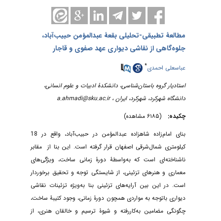
مطالعۀ تطبیقی-تحلیلی بقعۀ عبدالمؤمن حبیب‌آباد،
جلوه‌گاهی از نقاشی دیواری عهد صفوی و قاجار
*
عباسعلی احمدی
استادیار گروه باستان‌شناسی، دانشکدۀ ادبیات و علوم انسانی،
دانشگاه شهرکرد، شهرکرد، ایران ،
a.ahmadi@sku.ac.ir
چکیده:
(۶۱۸۵ مشاهده)
بنای امام‌زاده شاهزاده عبدالمؤمن در حبیب‌آباد، واقع در 18
کیلومتری شمال‌شرقی اصفهان قرار گرفته است. این بنا از ‌ مقابر
ناشناخته‌ای است که به‌واسطۀ دورۀ زمانی ساخت، ویژگی‌های
معماری و هنرهای تزئینی، از شایستگی توجه و تحقیق برخوردار
است. در این بین آرایه‌های تزئینی بنا به‌ویژه تزئینات نقاشی
دیواری باتوجه به مواردی همچون دورۀ زمانی، وجود کتیبۀ ساخت،
چگونگی مضامین به‌کار‌رفته و شیوۀ ترسیم و خالقان هنری، از