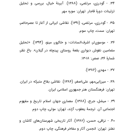
۳۴. - گودرزی، مرتضی، (۱۳۸۸). آیینۀ خیال، بررسی و تحلیل
تزئینات دورۀ قاجار. تهران: سوره مهر.
۳۵. - گودرزی، مرتضی، (۱۳۹۱). نقاشی ایرانی از آغاز تا عصر‌حاضر،
تهران: سمت، چاپ سوم.
۳۶. - موسوی‌لر، اشرف‌السادات؛ و خاکپور، مینو، (۱۳۹۴). «تحلیل
مضامین نقوش دیواری بقعۀ روستای پینچاه در گیلان». باغ نظر،
شمارۀ ۳۶، صص: ۱۸-۱۳.
۳۷. - مهدی (۱۳۸۶).
۳۸. - میرزایی‌مهر، علی‌اصغر، (۱۳۸۶). نقاشی بقاع متبرکه در ایران.
تهران: فرهنگستان هنر جمهوری اسلامی ایران.
۳۹. - میشل، جرج، (۱۳۸۸). معماری جهان اسلام تاریخ و مفهوم
اجتماعی آن. ترجمۀ یعقوب آژند، تهران: مولی، چاپ دوم.
۴۰. - نراقی، حسن، (۱۳۸۲). آثار تاریخی شهرستان‌های کاشان و
نطنز. تهران: انجمن آثار و مفاخر فرهنگی، چاپ دوم.