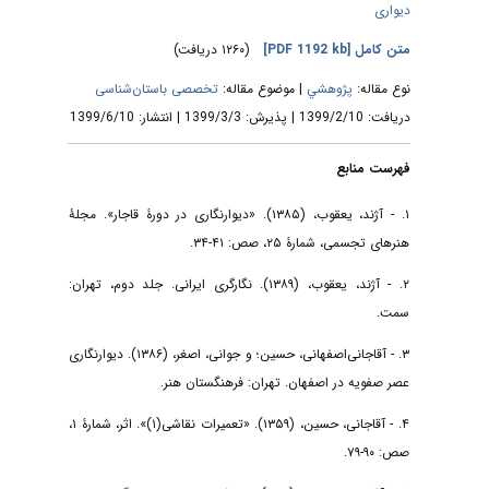
دیواری
متن کامل
[PDF 1192 kb]
(۱۲۶۰ دریافت)
نوع مقاله:
پژوهشي
| موضوع مقاله:
تخصصی باستان‌شناسی
دریافت: 1399/2/10 | پذیرش: 1399/3/3 | انتشار: 1399/6/10
فهرست منابع
۱. - آژند، یعقوب، (۱۳۸۵). «دیوارنگاری در دورۀ قاجار». مجلۀ
هنرهای تجسمی، شمارۀ ۲۵، صص: ۴۱-۳۴.
۲. - آژند، یعقوب، (۱۳۸۹). نگارگری ایرانی. جلد دوم، تهران:
سمت.
۳. - آقاجانی‌اصفهانی، حسین؛ و جوانی، اصغر، (۱۳۸۶). دیوارنگاری
عصر صفویه در اصفهان. تهران: فرهنگستان هنر.
۴. - آقاجانی، حسین، (۱۳۵۹). «تعمیرات نقاشی(۱)». اثر، شمارۀ ۱،
صص: ۹۰-۷۹.