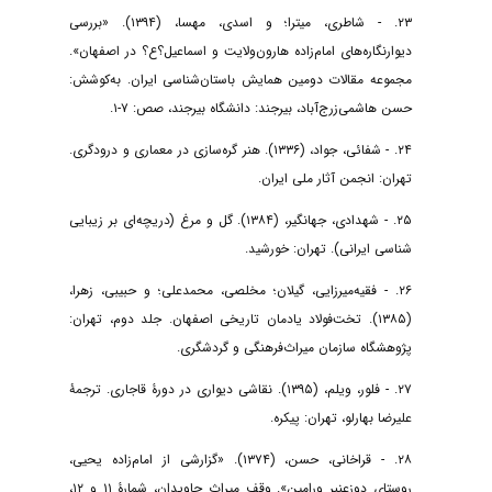
۲۳. - شاطری، میترا؛ و اسدی، مهسا، (۱۳۹۴). «بررسی
دیوارنگاره‌های امام‌زاده هارون‌ولایت و اسماعیل؟ع؟ در اصفهان».
مجموعه مقالات دومین همایش باستان‌شناسی ایران. به‌کوشش:
حسن هاشمی‌زرج‌آباد، بیرجند: دانشگاه بیرجند، صص: ۷-۱.
۲۴. - شفائی، جواد، (۱۳۳۶). هنر گره‌سازی در معماری و درودگری.
تهران: انجمن آثار ملی ایران.
۲۵. - شهدادی، جهانگیر، (۱۳۸۴). گل و مرغ (دریچه‌ای بر زیبایی
شناسی ایرانی). تهران: خورشید.
۲۶. - فقیه‌میرزایی، گیلان؛ مخلصی، محمدعلی؛ و حبیبی، زهرا،
(۱۳۸۵). تخت‌فولاد یادمان تاریخی اصفهان. جلد دوم، تهران:
پژوهشگاه سازمان میراث‌فرهنگی و گردشگری.
۲۷. - فلور، ویلم، (۱۳۹۵). نقاشی دیواری در دورۀ قاجاری. ترجمۀ
علیرضا بهارلو، تهران: پیکره.
۲۸. - قراخانی، حسن، (۱۳۷۴). «گزارشی از امام‌زاده یحیی،
روستای دوزعنبر ورامین». وقف میراث جاویدان، شمارۀ ۱۱ و ۱۲،