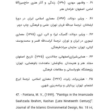
۴۱. - وفا‌مهر، مهدی، (۱۳۹۰). زندگی و آثار هنری حاج‌میرزا‌آقا
امامی. اصفهان: طراحان هنر.
۴۲. - ویلبر، دونالد، (۱۳۹۳). معماری اسلامی ایران در دورۀ
ایلخانان. ترجمۀ عبدالله فریار، تهران: علمی و فرهنگی. چاپ دوم.
۴۳. - ویلبر، دونالد؛ گلمبک، لیزا؛ و الن، تری، (۱۳۷۵). معماری
تیموری در ایران و توران. ترجمۀ کرامت‌الله افسر و محمد‌یوسف
کیانی، تهران: سازمان میراث‌فرهنگی.
۴۴. - همایی‌شیرازی‌اصفهانی، جلاالدین، (۱۳۷۵). تاریخ اصفهان
مجلد هنر و هنرمندان. به‌کوشش: ماهدخت بانو‌همایی، تهران:
پژوهشگاه علوم‌انسانی و مطالعات فرهنگی.
۴۵. - هیلن‌براند، رابرت، (۱۳۷۷). معماری اسلامی. ترجمۀ ایرج
اعتصام، تهران: پردازش و برنامه‌ریزی شهری.
47. - Fontana, M. V., (1999). “Paintigs in the Imamzade
Saahzada Ibrahim, Kashan (Late Nineteenth Century)”.
Journal of the Islamic Environmental Design, No. 18 i-ii,