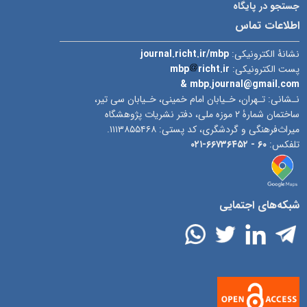
جستجو در پایگاه
اطلاعات تماس
نشانۀ الکترونیکی:
journal.richt.ir/mbp
پست الکترونیکی:
richt.ir
mbp
& mbp.journal@gmail.com
نـشانی: تـهران، خـیابان امام خمینی، خـیابان سی تیر،
ساختمان شمارۀ ۲ موزه ملی، دفتر نشریات پژوهشگاه
میراث‌فرهنگی و گردشگری، کد پستی: ۱۱۱۳۸۵۵۴۶۸.
تلفکس:
۶۰ -
۶۶۷۳۶۴۵۲-۰۲۱
شبکه‌های اجتمایی