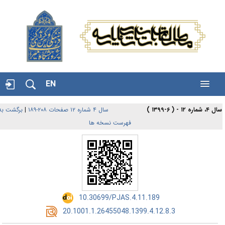
EN
۴، شماره ۱۲ - ( ۶-۱۳۹۹ )
سال ۴ شماره ۱۲ صفحات ۲۰۸-۱۸۹
|
برگشت به
فهرست نسخه ها
‎ 10.30699/PJAS.4.11.189
‎ 20.1001.1.26455048.1399.4.12.8.3