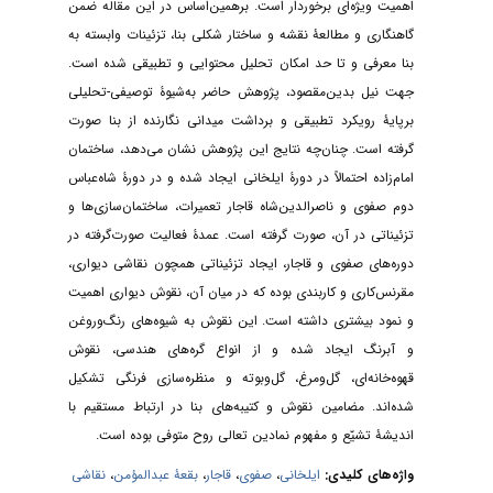
اهمیت ویژه‌ای برخوردار است. برهمین‌اساس در این مقاله ضمن
گاهنگاری و مطالعۀ نقشه و ساختار شکلی بنا، تزئینات وابسته به
بنا معرفی و تا حد امکان تحلیل محتوایی و تطبیقی شده است.
جهت نیل بدین‌مقصود، پژوهش حاضر به‌شیوۀ توصیفی-تحلیلی
برپایۀ رویکرد تطبیقی و برداشت‌‌ میدانی نگارنده از بنا صورت
گرفته است. چنان‌چه نتایج این پژوهش نشان می‌دهد، ساختمان
امام‌زاده احتمالاً در دورۀ ایلخانی ایجاد شده و در دورۀ شاه‌عباس
دوم صفوی و ناصرالدین‌شاه قاجار تعمیرات، ساختمان‌سازی‌ها و
تزئیناتی در آن، صورت گرفته است. عمدۀ فعالیت صورت‌گرفته در
دوره‌های صفوی و قاجار، ایجاد تزئیناتی همچون نقاشی دیواری،
مقرنس‌کاری و کاربندی بوده که در میان آن، نقوش دیواری اهمیت
و نمود بیشتری داشته است. این نقوش به شیوه‌های رنگ‌وروغن
و آبرنگ ایجاد شده‌ و از انواع گره‌های هندسی، نقوش
قهوه‌خانه‌ای، گل‌و‌مرغ، گل‌و‌بوته و منظره‌سازی فرنگی تشکیل
شده‌اند. مضامین نقوش و کتیبه‌های بنا در ارتباط مستقیم با
اندیشۀ تشیّع و مفهوم نمادین تعالی روح متوفی بوده است.
واژه‌های کلیدی:
ایلخانی
،
صفوی
،
قاجار
،
بقعۀ عبدالمؤمن
،
نقاشی