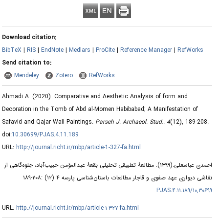
Download citation:
BibTeX
|
RIS
|
EndNote
|
Medlars
|
ProCite
|
Reference Manager
|
RefWorks
Send citation to:
Mendeley
Zotero
RefWorks
Ahmadi A.
(2020).
Comparative and Aesthetic Analysis of form and
Decoration in the Tomb of Abd al-Momen Habibabad; A Manifestation of
Safavid and Qajar Wall Paintings.
Parseh J. Archaeol. Stud.
.
4
(12)
, 189-208.
doi:
10.30699/PJAS.4.11.189
URL:
http://journal.richt.ir/mbp/article-1-327-fa.html
احمدی عباسعلی.
(۱۳۹۹).
مطالعۀ تطبیقی-تحلیلی بقعۀ عبدالمؤمن حبیب‌آباد، جلوه‌گاهی از
نقاشی دیواری عهد صفوی و قاجار مطالعات باستان‌شناسی پارسه ۴ (۱۲) :۲۰۸-۱۸۹
۱۰,۳۰۶۹۹/PJAS.۴.۱۱.۱۸۹
URL:
http://journal.richt.ir/mbp/article-۱-۳۲۷-fa.html