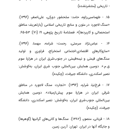
- تاریخی (منتشرنشده).
۱۵. - طهماسبی‌زاوه، حامد؛ سلحشور دورکی، علی‌اصغر، (۱۳۹۶).
«سنگ لاجورد در متون و منابع تاریخی اسلامی (بازتعریف مناطق
استحصالی و کاربردها)». فصلنامۀ تاریخ پژوهی، ۱۹ (۷۱): ۵۳-۶۵.
۱۶. - عباس‌نژاد سرستی، رحمت؛ شرامه، مهسا، (۱۳۹۶).
«سازوکارهای اقتصادی-اجتماعی استخراج، فراوری و تولید
سنگ‌های قیمتی و نیمه‌قیمتی در جنوب‌شرق ایران در هزارۀ سوم
ق.م.». دومین همایش بین‌المللی جنوب شرق ایران، به‌کوشش:
نصیر اسکندری، دانشگاه جیرفت، (چکیده).
۱۷. - فرخ‌نیا، شراره، (۱۳۹۶). «تجارت سنگ لاجورد در مناطق
شرقی ایران در هزارۀ سوم پیش‌ازمیلاد». دومین همایش
بین‌المللی جنوب‌شرق ایران، به‌کوشش: نصیر اسکندری، دانشگاه
جیرفت، (چکیده).
۱۸. - قربانی، منصور، (۱۳۸۲). سنگ‌ها و کانی‌های گرانبها (گوهرها)
و جایگاه آنها در ایران. تهران: آرین زمین.