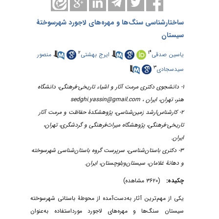
ساختارشناسی سنگ‌ها و مهره‌های لاجورد شهرسوختۀ
سیستان
۲
۱
*
منصور
،
ایرج بهشتی
،
یاسین صدقی
۳
سیدسجادی
۱- دانشجوی دکتری مرمت آثار و اشیاء تاریخی-فرهنگی، دانشگاه
sedghi.yassin@gmail.com
هنر، تهران، ایران ،
۲- کارشناس‌ارشد زمین‌شناسی، پژوهشکدۀ حفاظت و مرمت آثار
تاریخی-فرهنگی، پژوهشگاه میراث‌فرهنگی و گردشگری، تهران،
ایران.
۳- دکتری باستان‌شناسی، سرپرست گروه باستان‌شناسی شهرسوخته
و دهانۀ غلامان، سیستان‌وبلوچستان، ایران.
چکیده:
(۳۶۲۰ مشاهده)
یکی از مهم‌ترین آثار به‌دست‌آمده از محوطۀ باستانی شهرسوخته
سیستان سنگ‌ها و مهره‌های لاجورد مورداستفاده به‌عنوان