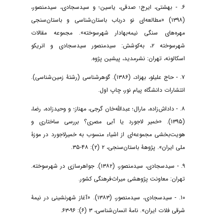
۶. - بهشتی، ایرج؛ صدقی، یاسین؛ و سیدسجادی، سیدمنصور،
(۱۳۹۸) «مطالعه‌ای نو درباب باستان‌شناسی ‌و باستان‌سنجی‌
مهره‌های سنگی نیمه‌بهادار شهرسوخته». مجموعه مقالات
شهرسوخته ۲، به‌کوشش: سیدمنصور سیدسجادی و انریکو
اسکالونه، تهران: نشرمدید، پیشین پژوه.
۷. - حاج علیلو، بهزاد، (۱۳۸۶). گوهرشناسی (رشتۀ زمین‌شناسی).
انتشارات دانشگاه پیام نور، چاپ اول.
۸. - داداش‌زاده، مارال؛ عبدالله‌خان گرجی، مهناز؛ و وحیدزاده، رضا،
(۱۳۹۵). «خمیر لاجورد یا آبی مصری؟ بررسی ساختاری و
هویت‌بخشی مجموعه‌ای از اشیاء منسوب به خمیرلاجورد در موزۀ
ملی ایران». پژوهۀ باستان‌سنجی، ۲ (۲): ۴۸-۳۵.
۹. - سیدسجادی، سیدمنصور، (۱۳۸۲). جواهرسازی در شهرسوخته.
تهران: معاونت پژوهشی میراث‌فرهنگی کشور.
۱۰. - سیدسجادی، سیدمنصور، (۱۳۸۳). «آغاز شهرنشینی در نیمۀ
شرقی فلات ایران». نامۀ انسان‌شناسی، ۳ (۶): ۹۶-۶۳.