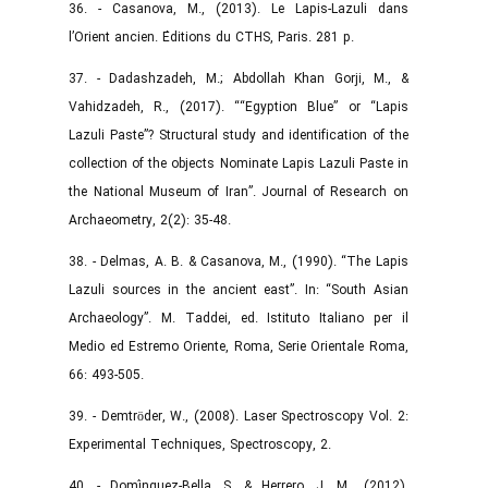
36. - Casanova, M., (2013). Le Lapis-Lazuli dans
l’Orient ancien. Éditions du CTHS, Paris. 281 p.
37. - Dadashzadeh, M.; Abdollah Khan Gorji, M., &
Vahidzadeh, R., (2017). ““Egyption Blue” or “Lapis
Lazuli Paste”? Structural study and identification of the
collection of the objects Nominate Lapis Lazuli Paste in
the National Museum of Iran”. Journal of Research on
Archaeometry, 2(2): 35-48.
38. - Delmas, A. B. & Casanova, M., (1990). “The Lapis
Lazuli sources in the ancient east”. In: “South Asian
Archaeology”. M. Taddei, ed. Istituto Italiano per il
Medio ed Estremo Oriente, Roma, Serie Orientale Roma,
66: 493-505.
39. - Demtröder, W., (2008). Laser Spectroscopy Vol. 2:
Experimental Techniques, Spectroscopy, 2.
40. - Domínguez-Bella, S. & Herrero, J. M., (2012).