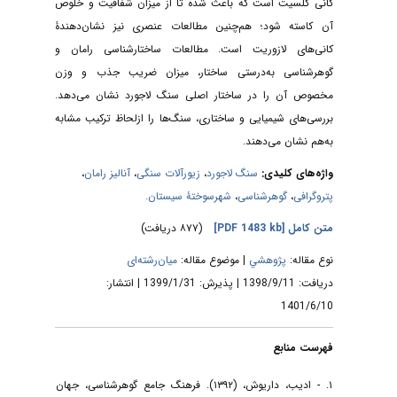
کانی کلسیت است که باعث شده تا از میزان شفافیت و خلوص
آن کاسته شود؛ هم‌چنین مطالعات عنصری نیز نشان‌دهندۀ
کانی‌های لازوریت است. مطالعات ساختارشناسی رامان و
گوهرشناسی به‌درستی ساختار، میزان ضریب جذب و وزن
مخصوص آن را در ساختار اصلی سنگ لاجورد نشان می‌دهد.
بررسی‌های شیمیایی و ساختاری، سنگ‌ها را ازلحاظ ترکیب مشابه
به‌هم نشان می‌دهند.
،
آنالیز رامان
،
زیورآلات سنگی
،
سنگ لاجورد
واژه‌های کلیدی:
شهرسوختۀ سیستان.
،
گوهرشناسی
،
پتروگرافی
(۸۷۷ دریافت)
[PDF 1483 kb]
متن کامل
نوع مقاله:
پژوهشي
| موضوع مقاله:
میان‌رشته‌ای
دریافت: 1398/9/11 | پذیرش: 1399/1/31 | انتشار:
1401/6/10
فهرست منابع
۱. - ادیب، داریوش، (۱۳۹۲). فرهنگ جامع گوهرشناسی، جهان