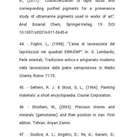
A., (2011). “Characterization of lapis lazuli and
corresponding purified pigments for a provenance
study of ultramarine pigments used in works of art”.
Anal Bioanal Chem, Springer-Verlag, 19: DOI
10.1007/s00216-011-5645-4
44. - Foglini. L., (1998). “L’area di lavorazione del
lapislazzuli nei quadrati EWK-EWP”. In: G. Lombardo,
Perle orientali, Tradizione antica e artigianato moderno
nella lavorazione delle pietre semipreziose in Medio
Oriente, Rome: 71-75.
45. - Gettens, R. J. & Stout, G, L., (1966). Painting
materials: a short encyclopaedia. Courier Corporation.
46. - Ghorbani, M., (2003). Precious stones and
minerals (gemstones) and their position in iran. First
edition. Tehran: Ariyan Zamin.
47. - Giudice, A. L.; Angelici, D.; Re, A.; Gariani, G.;