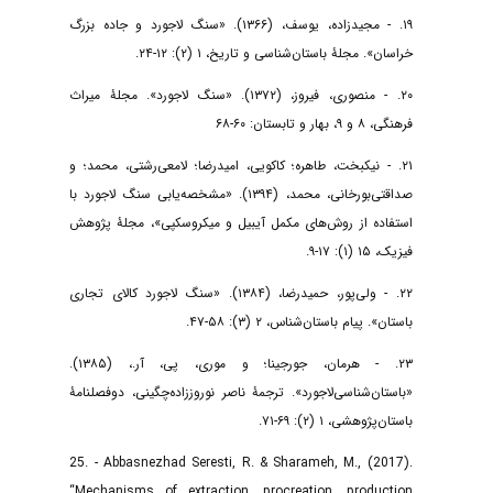
۱۹. - مجیدزاده، یوسف، (۱۳۶۶). «سنگ لاجورد و جاده بزرگ
خراسان». مجلۀ باستان‌شناسی و تاریخ، ۱ (۲): ۱۲-۲۴.
۲۰. - منصوری، فیروز، (۱۳۷۲). «سنگ لاجورد». مجلۀ میراث
فرهنگی، ۸ و ۹، بهار و تابستان: ۶۰-۶۸
۲۱. - نیکبخت، طاهره؛ کاکویی، امیدرضا؛ لامعی‌رشتی، محمد؛ و
صداقتی‌بورخانی، محمد، (۱۳۹۴). «مشخصه‌یابی سنگ لاجورد با
استفاده از روش‌های مکمل آیبیل و میکروسکپی»، مجلۀ پژوهش
فیزیک، ۱۵ (۱): ۱۷-۹.
۲۲. - ولی‌پور، حمیدرضا، (۱۳۸۴). «سنگ لاجورد کالای تجاری
باستان». پیام باستان‌شناس، ۲ (۳): ۵۸-۴۷.
۲۳. - هرمان، جورجینا؛ و موری، پی، آر.، (۱۳۸۵).
«باستان‌شناسی‌لاجورد». ترجمۀ ناصر نوروززاده‌چگینی، دوفصلنامۀ
باستان‌پژوهشی، ۱ (۲): ۶۹-۷۱.
25. - Abbasnezhad Seresti, R. & Sharameh, M., (2017).
“Mechanisms of extraction, procreation, production