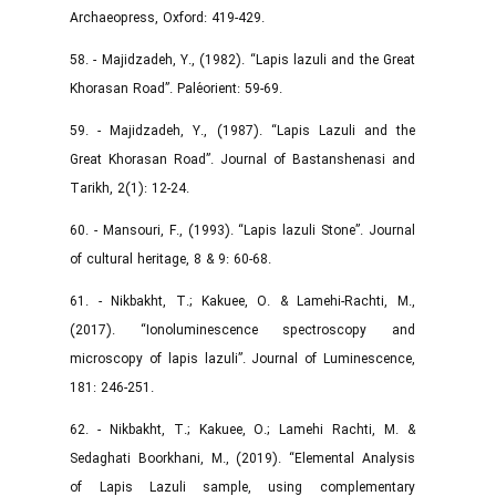
Archaeopress, Oxford: 419-429.‌
58. - Majidzadeh, Y., (1982). “Lapis lazuli and the Great
Khorasan Road”. Paléorient: 59-69.‌
59. - Majidzadeh, Y., (1987). “Lapis Lazuli and the
Great Khorasan Road”. Journal of Bastanshenasi and
Tarikh, 2(1): 12-24.
60. - Mansouri, F., (1993). “Lapis lazuli Stone”. Journal
of cultural heritage, 8 & 9: 60-68.
61. - Nikbakht, T.; Kakuee, O. & Lamehi-Rachti, M.,
(2017). “Ionoluminescence spectroscopy and
microscopy of lapis lazuli”. Journal of Luminescence,
181: 246-251.‌
62. - Nikbakht, T.; Kakuee, O.; Lamehi Rachti, M. &
Sedaghati Boorkhani, M., (2019). “Elemental Analysis
of Lapis Lazuli sample, using complementary