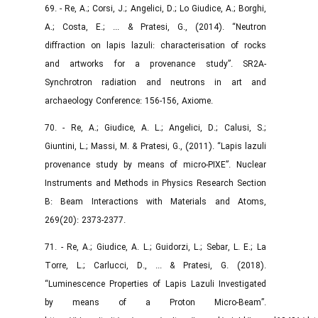
69. - Re, A.; Corsi, J.; Angelici, D.; Lo Giudice, A.; Borghi,
A.; Costa, E.; ... & Pratesi, G., (2014). “Neutron
diffraction on lapis lazuli: characterisation of rocks
and artworks for a provenance study”. SR2A-
Synchrotron radiation and neutrons in art and
archaeology Conference: 156-156, Axiome.‌
70. - Re, A.; Giudice, A. L.; Angelici, D.; Calusi, S.;
Giuntini, L.; Massi, M. & Pratesi, G., (2011). “Lapis lazuli
provenance study by means of micro-PIXE”. Nuclear
Instruments and Methods in Physics Research Section
B: Beam Interactions with Materials and Atoms,
269(20): 2373-2377.‌
71. - Re, A.; Giudice, A. L.; Guidorzi, L.; Sebar, L. E.; La
Torre, L.; Carlucci, D., ... & Pratesi, G. (2018).
“Luminescence Properties of Lapis Lazuli Investigated
by means of a Proton Micro-Beam”.