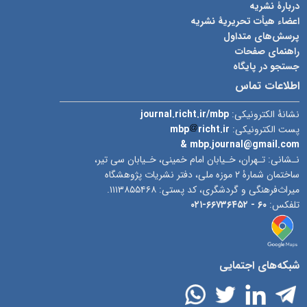
دربارۀ نشریه
اعضاء هیأت تحریریۀ نشریه
پرسش‌های متداول
راهنمای صفحات
جستجو در پایگاه
اطلاعات تماس
journal.richt.ir/mbp
نشانۀ الکترونیکی:
mbp
richt.ir
پست الکترونیکی:
& mbp.journal@gmail.com
نـشانی: تـهران، خـیابان امام خمینی، خـیابان سی تیر،
ساختمان شمارۀ ۲ موزه ملی، دفتر نشریات پژوهشگاه
میراث‌فرهنگی و گردشگری، کد پستی: ۱۱۱۳۸۵۵۴۶۸.
۶۶۷۳۶۴۵۲-۰۲۱
۶۰ -
تلفکس:
شبکه‌های اجتمایی