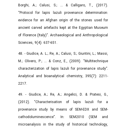
Borghi, A.; Calusi, S.; ... & Calligaro, T., (2017).
“Protocol for lapis lazuli provenance determination:
evidence for an Afghan origin of the stones used for
ancient carved artefacts kept at the Egyptian Museum
of Florence (Italy)”. Archaeological and Anthropological
Sciences, 9(4): 637-651.‌
48. - Giudice, A. L.; Re, A.; Calusi, S.; Giuntini, L.; Massi,
M.; Olivero, P.; ... & Conz, E., (2009). “Multitechnique
characterization of lapis lazuli for provenance study”.
Analytical and bioanalytical chemistry, 395(7): 2211-
2217.‌
49. - Giudice, A.; Re, A.; Angelici, D. & Pratesi, G.,
(2012). “Characterisation of lapis lazuli for a
provenance study by means of SEM-EDX and SEM-
cathodoluminescence”. In: SEM2010 (SEM and
microanalysis in the study of historical technology,