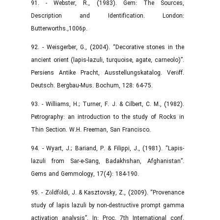
91. - Webster, R., (1983). Gem: The Sources,
Description and Identification. London:
Butterworths.,1006p.
92. - Weisgerber, G., (2004). “Decorative stones in the
ancient orient (lapis-lazuli, turquoise, agate, carneolo)”.
Persiens Antike Pracht, Ausstellungskatalog. Veröff.
Deutsch. Bergbau-Mus. Bochum, 128: 64-75.
93. - Williams, H.; Turner, F. J. & Cilbert, C. M., (1982).
Petrography: an introduction to the study of Rocks in
Thin Section. W.H. Freeman, San Francisco.
94. - Wyart, J.; Bariand, P. & Filippi, J., (1981). “Lapis-
lazuli from Sar-e-Sang, Badakhshan, Afghanistan”.
Gems and Gemmology, 17(4): 184-190.‌
95. - Zöldföldi, J. & Kasztovsky, Z., (2009). “Provenance
study of lapis lazuli by non-destructive prompt gamma
activation analysis”. In: Proc. 7th International conf.