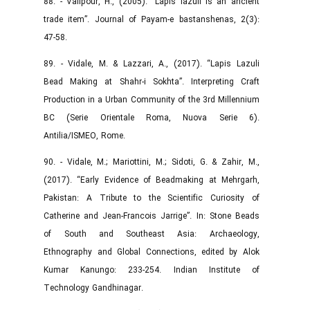
88. - Valipour, H., (2005). “Lapis lazuli is an ancient
trade item”. Journal of Payam-e bastanshenas, 2(3):
47-58.
89. - Vidale, M. & Lazzari, A., (2017). “Lapis Lazuli
Bead Making at Shahr-i Sokhta”. Interpreting Craft
Production in a Urban Community of the 3rd Millennium
BC (Serie Orientale Roma, Nuova Serie 6).
Antilia/ISMEO, Rome.‌
90. - Vidale, M.; Mariottini, M.; Sidoti, G. & Zahir, M.,
(2017). “Early Evidence of Beadmaking at Mehrgarh,
Pakistan: A Tribute to the Scientific Curiosity of
Catherine and Jean-Francois Jarrige”. In: Stone Beads
of South and Southeast Asia: Archaeology,
Ethnography and Global Connections, edited by Alok
Kumar Kanungo: 233-254. Indian Institute of
Technology Gandhinagar.