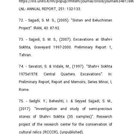
https://iris.unito.it/rm/popup/rmItem/journal/crisId/journal63481/de
LNL- ANNUAL REPORT, 251: 132-133.
72. - Sajjadi, S. M. S., (2005). “Sistan and Beluchistan
Project”. IRAN, 43: 87-92.
73. - Sajjadi, S. M. S., (2007). Excavations at Shahr-i
Sokhta, Graveyard 1997-2000. Preliminary Report 1,
Tehran.
74. - Savatori, S. & Vidale, M., (1997). “Shahr-i Sokhta
1975e1978: Central Quarters Excavations”. In:
Preliminary Report, Report and Memoirs, Series Minor, I,
Rome.
75. - Sedghi. Y.; Beheshti, I. & Seyyed Sajjadi, S. M.,
(2017). “Investigation and study of semi-precious
stones of Shahr-i Sokhta (35 samples)”. Research
project of the research center for the conservation of
cultural relics (RCCCR), (unpublished).