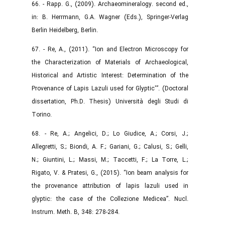
66. - Rapp. G., (2009). Archaeomineralogy. second ed.,
in: B. Herrmann, G.A. Wagner (Eds.), Springer-Verlag
Berlin Heidelberg, Berlin.
67. - Re, A., (2011). “Ion and Electron Microscopy for
the Characterization of Materials of Archaeological,
Historical and Artistic Interest: Determination of the
Provenance of Lapis Lazuli used for Glyptic'”. (Doctoral
dissertation, Ph.D. Thesis) Università degli Studi di
Torino.‌
68. - Re, A.; Angelici, D.; Lo Giudice, A.; Corsi, J.;
Allegretti, S.; Biondi, A. F.; Gariani, G.; Calusi, S.; Gelli,
N.; Giuntini, L.; Massi, M.; Taccetti, F.; La Torre, L.;
Rigato, V. & Pratesi, G., (2015). “Ion beam analysis for
the provenance attribution of lapis lazuli used in
glyptic: the case of the Collezione Medicea”. Nucl.
Instrum. Meth. B, 348: 278-284.