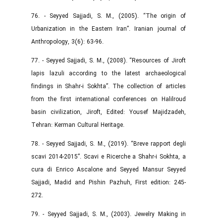
76. - Seyyed Sajjadi, S. M., (2005). “The origin of
Urbanization in the Eastern Iran”. Iranian journal of
Anthropology, 3(6): 63-96.
77. - Seyyed Sajjadi, S. M., (2008). “Resources of Jiroft
lapis lazuli according to the latest archaeological
findings in Shahr-i Sokhta”. The collection of articles
from the first international conferences on Halilroud
basin civilization, Jiroft, Edited: Yousef Majidzadeh,
Tehran: Kerman Cultural Heritage.
78. - Seyyed Sajjadi, S. M., (2019). “Breve rapport degli
scavi 2014-2015”. Scavi e Ricerche a Shahr-i Sokhta, a
cura di Enrico Ascalone and Seyyed Mansur Seyyed
Sajjadi, Madid and Pishin Pazhuh, First edition: 245-
272.
79. - Seyyed Sajjadi, S. M., (2003). Jewelry Making in