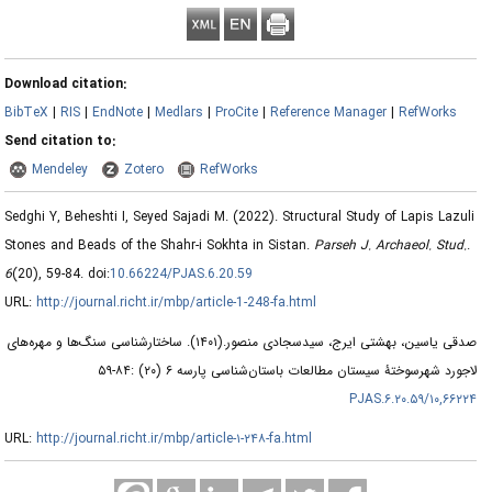
Download citation:
BibTeX
|
RIS
|
EndNote
|
Medlars
|
ProCite
|
Reference Manager
|
RefWorks
Send citation to:
Mendeley
Zotero
RefWorks
Sedghi Y, Beheshti I, Seyed Sajadi M.
(2022).
Structural Study of Lapis Lazuli
Stones and Beads of the Shahr-i Sokhta in Sistan.
Parseh J. Archaeol. Stud.
.
6
(20)
, 59-84. doi:
10.66224/PJAS.6.20.59
URL:
http://journal.richt.ir/mbp/article-1-248-fa.html
ساختارشناسی سنگ‌ها و مهره‌های
(۱۴۰۱).
صدقی یاسین، بهشتی ایرج، سیدسجادی منصور.
لاجورد شهرسوختۀ سیستان مطالعات باستان‌شناسی پارسه ۶ (۲۰) :۸۴-۵۹
۱۰,۶۶۲۲۴/PJAS.۶.۲۰.۵۹
URL:
http://journal.richt.ir/mbp/article-۱-۲۴۸-fa.html