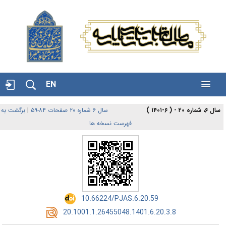
EN
برگشت به
|
سال ۶ شماره ۲۰ صفحات ۸۴-۵۹
سال ۶، شماره ۲۰ - ( ۶-۱۴۰۱ )
فهرست نسخه ها
‎ 10.66224/PJAS.6.20.59
‎ 20.1001.1.26455048.1401.6.20.3.8