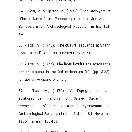
December 1967”. East and West, 18: 9-66.
84. - Tosi, M. & Piperno, M., (1975). “The Graveyard of
_Shar-e Suxteh”. In: Proceedings of the 3rd Annual
Symposium on Archaeological Research in Ira: 121-
141.
85. - Tosi, M., (1973). “The cultural sequence at Shahr-
i Sokhta. Bull”. Asia Inst. Pahlavi Univ. 3: 64-80.
86. - Tosi, M., (1974). The lapis lazuli trade across the
Iranian plateau in the 3rd millennium BC. (pp. 3-22).
Istituto universitario orientale.‌
87. - Tosi, M., (1976). “A Topographical and
stratigraphical Periplus of Sahr-e Suxteh”. In:
Proceedings of the IV Annual Symposium on
Archaeological Research in Iran, 3rd and 8th November
1975, Teheran: 130-158.