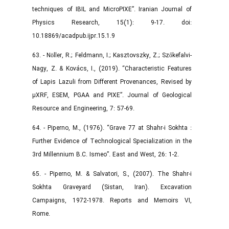
techniques of IBIL and MicroPIXE”. Iranian Journal of
Physics Research, 15(1): 9-17. doi:
10.18869/acadpub.ijpr.15.1.9
63. - Nöller, R.; Feldmann, I.; Kasztovszky, Z.; Szőkefalvi-
Nagy, Z. & Kovács, I., (2019). “Characteristic Features
of Lapis Lazuli from Different Provenances, Revised by
µXRF, ESEM, PGAA and PIXE”. Journal of Geological
Resource and Engineering, 7: 57-69.‌
64. - Piperno, M., (1976). “Grave 77 at Shahr-i Sokhta :
Further Evidence of Technological Specialization in the
3rd Millennium B.C. Ismeo”. East and West, 26: 1-2.
65. - Piperno, M. & Salvatori, S., (2007). The Shahr-i
Sokhta Graveyard (Sistan, Iran). Excavation
Campaigns, 1972-1978. Reports and Memoirs VI,
Rome.