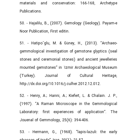
materials and conservation: 166-168, Archetype
Publications.‌
50. - Hajalilu, B., (2007). Gemology (Geology). Payam-e
Noor Publication, First editin.
51. - Hatipo˘glu, M. & Güney, H., (2013). “Archaeo-
gemmological investigation of gemstone glyptics (seal
stones and ceremonial stones) and ancient jewelleries
mounted gemstones” in ˙Izmir Archaeological Museum
(Turkey). Journal of Cultural Heritage,
http://dx.doi.org/10.1016/j.culher.2012.12.012.
52. - Henry, A.; Hanni, A.; Kiefert, L. & Chalain. J. P.,
(1997). “A Raman Microscope in the Gemmological
Laboratory: first experiences of application”. The
Jouenal of Gemmology, 25(6): 394-406.
53. - Hermann, G., (1968). “lapis-lazuli: the early