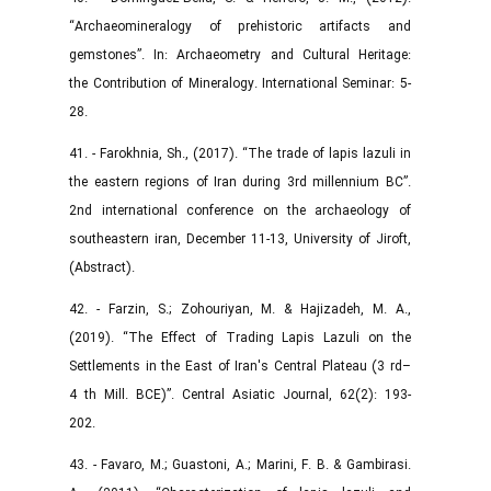
“Archaeomineralogy of prehistoric artifacts and
gemstones”. In: Archaeometry and Cultural Heritage:
the Contribution of Mineralogy. International Seminar: 5-
28.
41. - Farokhnia, Sh., (2017). “The trade of lapis lazuli in
the eastern regions of Iran during 3rd millennium BC”.
2nd international conference on the archaeology of
southeastern iran, December 11-13, University of Jiroft,
(Abstract).
42. - Farzin, S.; Zohouriyan, M. & Hajizadeh, M. A.,
(2019). “The Effect of Trading Lapis Lazuli on the
Settlements in the East of Iran's Central Plateau (3 rd–
4 th Mill. BCE)”. Central Asiatic Journal, 62(2): 193-
202.‌
43. - Favaro, M.; Guastoni, A.; Marini, F. B. & Gambirasi.