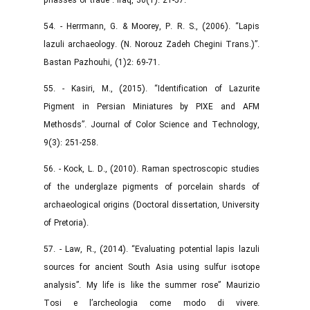
phasses of trade”. Iraq, 30(1): 21-57.
54. - Herrmann, G. & Moorey, P. R. S., (2006). “Lapis
lazuli archaeology. (N. Norouz Zadeh Chegini Trans.)”.
Bastan Pazhouhi, (1)2: 69-71.
55. - Kasiri, M., (2015). “Identification of Lazurite
Pigment in Persian Miniatures by PIXE and AFM
Methosds”. Journal of Color Science and Technology,
9(3): 251-258.
56. - Kock, L. D., (2010). Raman spectroscopic studies
of the underglaze pigments of porcelain shards of
archaeological origins (Doctoral dissertation, University
of Pretoria).
57. - Law, R., (2014). “Evaluating potential lapis lazuli
sources for ancient South Asia using sulfur isotope
analysis”. My life is like the summer rose” Maurizio
Tosi e l’archeologia come modo di vivere.