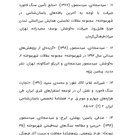
۱۱. - سیدسجادی، سیدمنصور، (۱۳۸۷). «منابع تأمین سنگ لاجورد
جیرفت با توجه به آخرین یافته‌های باستان‌شناسی در
شهرسوخته». مجموعه ‌مقالات نخستین همایش بین‌المللی تمدن
حوزۀ هلیل‌رود، جیرفت، به‌کوشش: یوسف‌ مجیدزاده، تهران:
میراث‌فرهنگی‌کرمان.
۱۲. - سیدسجادی، سیدمنصور، (۱۳۹۸). «گزیده‌ای از پژوهش‌های
میدانی سال ۱۳۹۳ در شهرسوخته». مجموعه ‌مقالات شهرسوخته ۲،
به‌کوشش: سیدمنصور سیدسجادی و انریکو اسکالونه، تهران: نشر
مدید، پیشین پژوه.
۱۳. - شیرزاده، غلام؛ کاکا، غفور؛ و محمدی، منیره، (۱۳۹۱). «تجارت
سنگ لاجورد و نقش آن در توسعه استقرارهای شرق ایران، طی
هزاره‌های چهارم و سوم ق. م.». فصلنامۀ تخصصی باستان‌شناسی
ایران. ۲ (۲): ۱۰۷-۸۵.
۱۴. - صدقی، یاسین؛ بهشتی، ایرج؛ و سیدسجادی، سیدمنصور،
(۱۳۹۶). «بررسی و مطالعه سنگ‌های نیمه‌قیمتی شهرسوخته (۳۵
نمونه)». طرح پژوهشی پژوهشکدۀ حفاظت و مرمت آثار فرهنگی