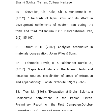
Shahr-i Sokhta. Tehran: Cultural Heritage.
80. - Shirzadeh, Gh.; Kaka, Gh. & Mohammadi, M.,
(2012). “The trade of lapis lazuli and its effect in
development settlements of eastern Iran during the
forth and third millennium B.C.”. Bastanshenasi Iran,
2(2): 85-107.
81. - Stuart, B. H., (2007). Analytical techniques in
materials conservation. Johm Wiley & Sons.
82. - Tahmasbi Zaveh, H. & Salahshoor Doraki, A.,
(2017). “Lapis lazuli stone in the Islamic texts and
historical sources (redefinition of areas of extraction
and applications)”. Tarikh Pazhouhi, 19(71): 53-65.
83. - Tosi .M., (1968). “Excavation at Shahr-i Sokhta, a
Chalcolithic settelement in the Iranian Sistan.
Preliminary Report on the First Campaign.October-