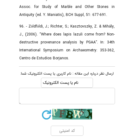
Assoc. for Study of Marble and Other Stones in
Antiquity (ed. Y. Maniatis), BCH Suppl, 51: 677-691.‌
96. - Zöldföldi, J.; Richter, S.; Kasztovszky, Z. & Mihály,
J., (2006). “Where does lapis lazuli come from? Non-
destructive provenance analysis by PGAA”. In: 34th
International Symposium on Archaeometry: 353-362,
Centro de Estudios Borjanos.‌
ارسال نظر درباره این مقاله : نام کاربری یا پست الکترونیک شما: