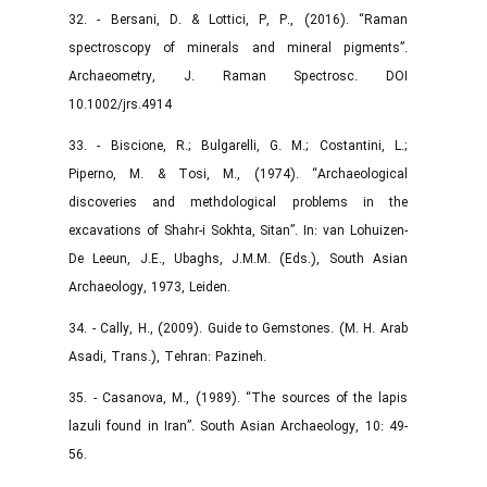
32. - Bersani, D. & Lottici, P, P., (2016). “Raman
spectroscopy of minerals and mineral pigments”.
Archaeometry, J. Raman Spectrosc. DOI
10.1002/jrs.4914
33. - Biscione, R.; Bulgarelli, G. M.; Costantini, L.;
Piperno, M. & Tosi, M., (1974). “Archaeological
discoveries and methdological problems in the
excavations of Shahr-i Sokhta, Sitan”. In: van Lohuizen-
De Leeun, J.E., Ubaghs, J.M.M. (Eds.), South Asian
Archaeology, 1973, Leiden.
34. - Cally, H., (2009). Guide to Gemstones. (M. H. Arab
Asadi, Trans.), Tehran: Pazineh.
35. - Casanova, M., (1989). “The sources of the lapis
lazuli found in Iran”. South Asian Archaeology, 10: 49-
56.‌