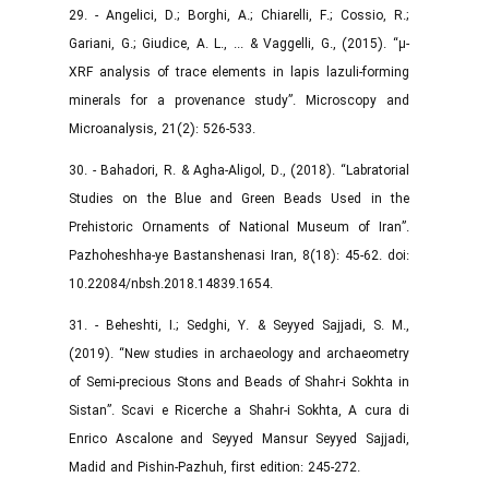
29. - Angelici, D.; Borghi, A.; Chiarelli, F.; Cossio, R.;
Gariani, G.; Giudice, A. L., ... & Vaggelli, G., (2015). “µ-
XRF analysis of trace elements in lapis lazuli-forming
minerals for a provenance study”. Microscopy and
Microanalysis, 21(2): 526-533.‌
30. - Bahadori, R. & Agha-Aligol, D., (2018). “Labratorial
Studies on the Blue and Green Beads Used in the
Prehistoric Ornaments of National Museum of Iran”.
Pazhoheshha-ye Bastanshenasi Iran, 8(18): 45-62. doi:
10.22084/nbsh.2018.14839.1654.
31. - Beheshti, I.; Sedghi, Y. & Seyyed Sajjadi, S. M.,
(2019). “New studies in archaeology and archaeometry
of Semi-precious Stons and Beads of Shahr-i Sokhta in
Sistan”. Scavi e Ricerche a Shahr-i Sokhta, A cura di
Enrico Ascalone and Seyyed Mansur Seyyed Sajjadi,
Madid and Pishin-Pazhuh, first edition: 245-272.