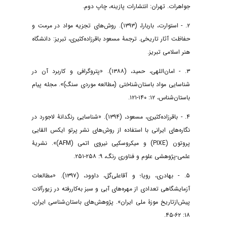
جواهرات. تهران: انتشارات پازینه، چاپ دوم.
۲. - استوارت، باربارا، (۱۳۹۳).‌ روش‌های ‌تجزیه ‌مواد در مرمت ‌و
حفاظت ‌آثار تاریخی. ترجمۀ مسعود باقرزاده‌کثیری، تبریز: دانشگاه‌
هنر اسلامی تبریز.
۳. - امان‌اللهی، حمید، (۱۳۸۸). «پتروگرافی و کاربرد آن در
شناسایی مواد باستان‌شناختی (مطالعه موردی سنگ)». مجله پیام
باستان‌شناس، ۱۲: ۱۴۰-۱۲۱.
۴. - باقرزاده‌کثیری، مسعود، (۱۳۹۴). «شناسایی رنگدانۀ لاجورد در
نگاره‌های ایرانی با استفاده از روش‌های نشر پرتو ایکس القایی
پروتون (PIXE) و میکروسکپی نیروی اتمی (AFM)». نشریۀ
علمی-پژوهشی علوم و فناوری رنگ، ۹: ۲۵۸-۲۵۱.
۵. - بهادری، رویا؛ و آقاعلی‌گل، داوود، (۱۳۹۷). «مطالعات
آزمایشگاهی تعدادی از مهره‌های آبی و سبز به‌کاررفته در زیورآلات
پیش‌از‌تاریخ موزۀ ملی ایران». پژوهش‌های باستان‌شناسی ایران،
۱۸: ۶۲-۴۵.