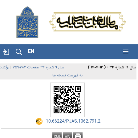
EN
برگشت
|
سال ۹ شماره ۳۴ صفحات ۳۸۲-۳۵۹
 ۹، شماره ۳۴ - ( ۱۲-۱۴۰۴
به فهرست نسخه ها
‎ 10.66224/PJAS.1062.791.2