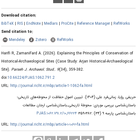
Download citation:
BibTeX
|
RIS
|
EndNote
|
Medlars
|
ProCite
|
Reference Manager
|
RefWorks
Send citation to:
Mendeley
Zotero
RefWorks
Harifi R, ZamaniFard A.
(2026).
Explaining the Principles of Conservation of
Historical-Archaeological Sites (Case Study: Arjan Historical-Archaeological
Site).
Parseh J. Archaeol. Stud.
.
9
(34)
, 359-382.
doi:
10.66224/PJAS.1062.791.2
URL:
http://journal.richt.ir/mbp/article-1-1062-fa.html
تبیین اصول حفاظت از محوطه‌های تاریخی‌-‌
(۱۴۰۴).
حریفی رؤیا، زمانی‌فرد علی.
باستان‌شناسی بررسی موردی: محوطۀ تاریخی‌ـ‌باستان‌شناسی ارجان مطالعات
۱۰,۶۶۲۲۴/PJAS.۱۰۶۲.۷۹۱.۲
باستان‌شناسی پارسه ۹ (۳۴) :۳۸۲-۳۵۹
URL:
http://journal.richt.ir/mbp/article-۱-۱۰۶۲-fa.html