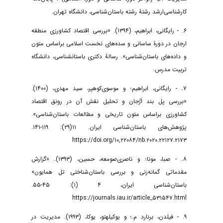
کارشناسی‌ارشد رشتۀ رشته باستان‌شناسی، دانشگاه تهران.
۶. - رایگانی، ابراهیم، (۱۳۹۴). «بررسی اقتصاد کشاورزی منطقه
ارجان در دورۀ ساسانی و سده‌های نخست اسلامی براساس متون
و داده‌های باستان‌شناسی». رسالۀ دکتری باستانشناسی، دانشگاه
تربیت مدرس.
۷. - رایگانی، ابراهیم؛ و موسوی‌کوهپر، سید مهدی، (۱۴۰۰).
«بررسی پل بند اَرَّجان و تحلیل نقش آن در رونق اقتصاد
کشاورزی براساس متون تاریخی و مطالعات باستان‌شناسی».
پژوهش‌های باستان‌شناسی ایران. ۱۱(۲۹): ۱۱۹-۱۴۱.
https://doi.org/۱۰,۲۲۰۸۴/nb.۲۰۲۰.۲۲۱۲۷.۲۱۷۳
۸. - صبا، مونا؛ و ناصری‌صومعه، حسین، (۱۳۹۳). «گزارش
مقدماتی گمانه‌زنی و بررسی باستان‌شناختی تل همایون»
باستان‌شناسی ایران، ۴ (۱): ۴۵-۵۵.
https://journals.iau.ir/article_۵۳۱۵۴۷.html
۹. - فیلدن، برنارد م.؛ و یوکیلهتو، یوکا، (۱۹۹۳). مدیریت در