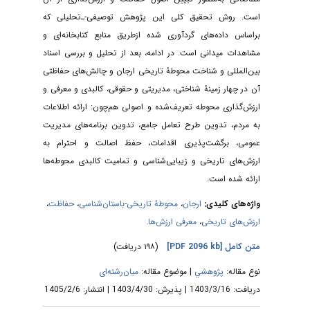
است. روش تحقیق کلی این پژوهش توصیفی-ـ‌تحلیلی که
براساس داده‌های گردآوری شده ازطریق منابع کتابخانه‌ای و
مشاهدات میدانی است. در ادامه، بعد از تحلیل و بررسی اسناد
بین‌المللی و شناخت محوطۀ تاریخی ارجان و چالش‌های حفاظتی
آن در چهار زمینۀ شناختی، مدیریتی و حقوقی، کالبدی و معرفی و
ارزش‌گذاری محوطه تعریف‌شده و اصولی هم‌چون: ارائه اطلاعات
به مردم، تدوین طرح تعامل جامع، تدوین برنامه‌های مدیریت
عمومی، برگشت‌پذیری اقدامات، حفظ اصالت و احترام به
ارزش‌های تاریخی و زیبایی‌شناسی و تمامیت کالبدی محوطه‌ها
ارائه شده است.
،
حفاظت
،
محوطۀ تاریخی-‌باستان‌شناسی
،
ارجان
واژه‌های کلیدی:
معرفی ارزش‌ها.
،
ارزش‌های تاریخی
(۱۹۸ دریافت)
[PDF 2096 kb]
متن کامل
نوع مقاله:
پژوهشي
| موضوع مقاله:
میان‌رشته‌ای
دریافت: 1403/3/16 | پذیرش: 1403/4/30 | انتشار: 1405/2/6