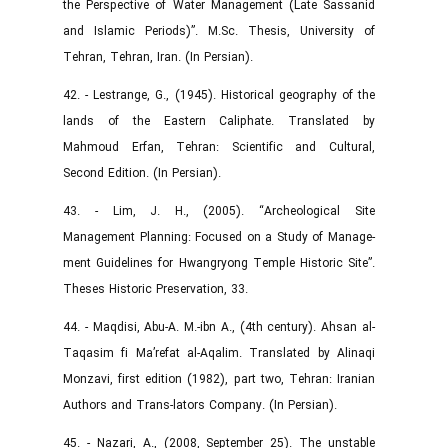
the Perspective of Water Management (Late Sassanid
and Islamic Periods)”. M.Sc. Thesis, University of
Tehran, Tehran, Iran. (In Persian).
42. - Lestrange, G., (1945). Historical geography of the
lands of the Eastern Caliphate. Translated by
Mahmoud Erfan, Tehran: Scientific and Cultural,
Second Edition. (In Persian).
43. - Lim, J. H., (2005). “Archeological Site
Management Planning: Focused on a Study of Manage-
ment Guidelines for Hwangryong Temple Historic Site”.
Theses Historic Preservation, 33.
44. - Maqdisi, Abu-A. M.-ibn A., (4th century). Ahsan al-
Taqasim fi Ma’refat al-Aqalim. Translated by Alinaqi
Monzavi, first edition (1982), part two, Tehran: Iranian
Authors and Trans-lators Company. (In Persian).
45. - Nazari, A., (2008, September 25). The unstable