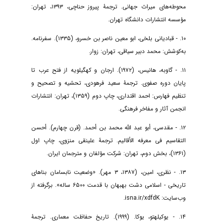
محوطه‌های میراث جهانی. ترجمۀ پیروز حناچی، ۱۳۹۳، تهران:
مؤسسه انتشارات دانشگاه تهران.
۱۰. - قبادیانی بلخی، ابو معین ناصر بن خسرو، (۱۳۳۵). سفرنامه.
به‌کوشش: محمد دبیر سیاقی، تهران: زوار.
۱۱. - گاوبه، هانیس، (۱۹۷۲). ارجان و کهگیلویه از فتح عرب تا
پایان دوره صفوی. ترجمۀ سعید فرهودی، تحشیه و تصحیح و
تنظیم فهارس: احمد اقتداری، چاپ دوم (۱۳۵۹)، تهران: انتشارات
انجمن آثار و مفاخر فرهنگی.
۱۲. - مقدسی، أبو عبد الله محمد بن أحمد. (قرن چهارم). أحسن
التقاسیم فی معرفه الأقالیم. ترجمۀ علینقی منزوی، چاپ اول
(۱۳۶۱)، بخش دوم، تهران: شرکت مؤلفان و مترجمان ایران.
۱۳. - نظری، امین، (۱۳۸۷، ۳ مهر). «وضعیت نابسامان بناهای
تاریخی - اسلامی دشت بهبهان با قدمت ۶۵۰۰ ساله». برگرفته از
وب‌سایت: isna.ir/xdfdK.
۱۴. - یوکیلهتو، یوکا. (۱۹۹۹). تاریخ حفاظت معماری. ترجمۀ