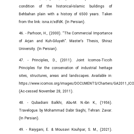
condition of the historical-Islamic buildings of
Behbahan plain with a history of 6500 years. Taken
from the link: isna.ir/xdfdK. (In Persian).
46. - Parhoon, H., (2000). “The Commercial Importance
of Arjan and Kuh-Giluyeh”. Master’s Thesis, Shiraz
University. (In Persian).
47. - Principles, D., (2011). Joint Icomos-Ticcih
Principles for the conservation of industrial heritage
sites, structures, areas and landscapes. Available in:
https://www.icomos.org/images/DOCUMENTS/Charters/GA2011_ICOM
(Ac-cessed November 28, 2011).
48. - Qubadiani Balkhi, Abu-M. N.-ibn K., (1956).
Travelogue. by Mohammad Dabir Siaghi, Tehran: Zavar.
(In Persian).
49. - Raiygani, E. & Mousavi Kouhpar, S. M., (2021).