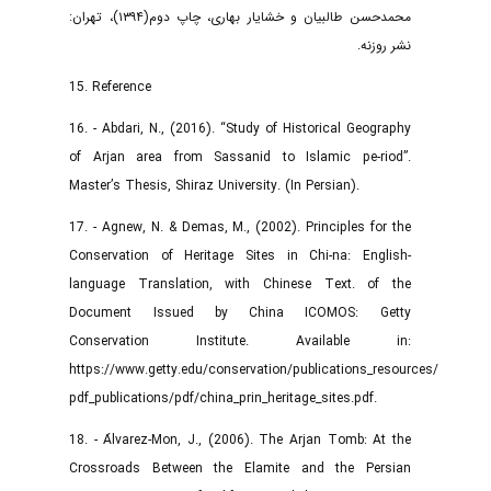
محمدحسن طالبیان و خشایار بهاری، چاپ دوم(۱۳۹۴)، تهران:
نشر روزنه.
15. Reference
16. - Abdari, N., (2016). “Study of Historical Geography
of Arjan area from Sassanid to Islamic pe-riod”.
Master’s Thesis, Shiraz University. (In Persian).
17. - Agnew, N. & Demas, M., (2002). Principles for the
Conservation of Heritage Sites in Chi-na: English-
language Translation, with Chinese Text. of the
Document Issued by China ICOMOS: Getty
Conservation Institute. Available in:
https://www.getty.edu/conservation/publications_resources/
pdf_publications/pdf/china_prin_heritage_sites.pdf.
18. - Álvarez-Mon, J., (2006). The Arjan Tomb: At the
Crossroads Between the Elamite and the Persian