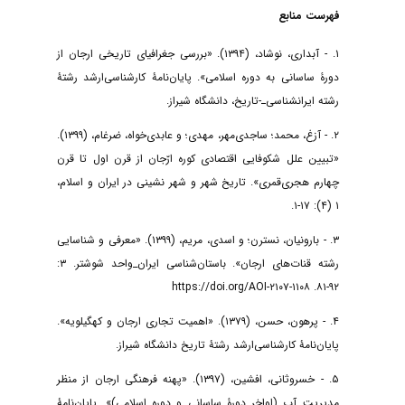
فهرست منابع
۱. - آبداری، نوشاد، (۱۳۹۴). «بررسی جغرافیای تاریخی ارجان از
دورۀ ساسانی به دوره اسلامی». پایان‌نامۀ کارشناسی‌ارشد رشتۀ
رشته ایرانشناسی‌ـ-تاریخ، دانشگاه شیراز.
۲. - آزغ، محمد؛ ساجدی‌مهر، مهدی؛ و عابدی‌خواه، ضرغام، (۱۳۹۹).
«تبیین علل شکوفایی اقتصادی کوره ارّجان از قرن اول تا قرن
چهارم هجری‌قمری». تاریخ شهر و شهر نشینی در ایران و اسلام،
۱ (۴): ۱۷-۱.
۳. - بارونیان، نسترن؛ و اسدی، مریم، (۱۳۹۹). «معرفی و شناسایی
رشته قنات‌های ارجان». باستان‌شناسی ایران_واحد شوشتر. ۳:
۹۲-۸۱. https://doi.org/AOI-۲۱۰۷-۱۱۰۸
۴. - پرهون، حسن، (۱۳۷۹). «اهمیت تجاری ارجان و کهگیلویه».
پایان‌نامۀ کارشناسی‌ارشد رشتۀ تاریخ دانشگاه شیراز.
۵. - خسروثانی، افشین، (۱۳۹۷). «پهنه فرهنگی ارجان از منظر
مدیریت آب (اواخر دورۀ ساسانی و دوره اسلامی)». پایان‌نامۀ