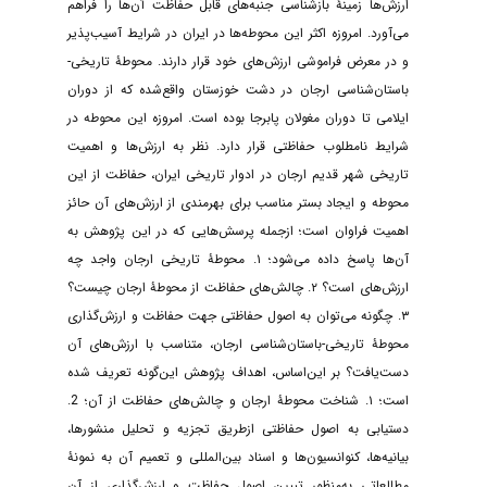
ارزش‌ها زمینۀ بازشناسی جنبه‌های قابل حفاظت آن‌ها را فراهم
می‌آورد. امروزه اکثر این محوطه‌ها در ایران در شرایط آسیب‌پذیر
و در معرض فراموشی ارز‌ش‌های خود قرار دارند. محوطۀ تاریخی‌-‌
باستان‌شناسی ارجان در دشت خوزستان واقع‌شده که از دوران
ایلامی تا دوران مغولان پابرجا بوده است. امروزه این محوطه در
شرایط نامطلوب حفاظتی قرار دارد. نظر به ارزش‌ها و اهمیت
تاریخی شهر قدیم ارجان در ادوار تاریخی ایران، حفاظت از این
محوطه و ایجاد بستر مناسب برای بهرمندی از ارزش‌های آن حائز
اهمیت فراوان است؛ ازجمله پرسش‌هایی که در این پژوهش به
آن‌ها پاسخ داده می‌شود؛ ۱. محوطۀ تاریخی ارجان واجد چه
ارزش‌های است؟ ۲. چالش‌های حفاظت از محوطۀ ارجان چیست؟
۳. چگونه می‌توان به اصول حفاظتی جهت حفاظت و ارزش‌گذاری
محوطۀ تاریخی‌-‌باستان‌شناسی ارجان، متناسب با ارزش‌های آن
دست‌یافت؟ بر این‌اساس، اهداف پژوهش این‌گونه تعریف شده
است؛ ۱. شناخت محوطۀ ارجان و چالش‌های حفاظت از آن‌؛ 2.
دستیابی به اصول حفاظتی ازطریق تجزیه و تحلیل منشورها،
بیانیه‌ها، کنوانسیون‌ها و اسناد بین‌المللی و تعمیم آن به نمونۀ
مطالعاتی به‌منظور تبیین اصول حفاظت و ارزش‌گذاری از آن