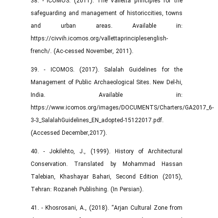
38. - ICOMOS. (2011). The Valletta principles for the
safeguarding and management of historiccities, towns
and urban areas. Available in:
https://civvih.icomos.org/vallettaprinciplesenglish-
french/. (Ac-cessed November, 2011).
39. - ICOMOS. (2017). Salalah Guidelines for the
Management of Public Archaeological Sites. New Del-hi,
India. Available in:
https://www.icomos.org/images/DOCUMENTS/Charters/GA2017_6
3-3_SalalahGuidelines_EN_adopted-15122017.pdf.
(Accessed December,2017).
40. - Jokilehto, J., (1999). History of Architectural
Conservation. Translated by Mohammad Hassan
Talebian, Khashayar Bahari, Second Edition (2015),
Tehran: Rozaneh Publishing. (In Persian).
41. - Khosrosani, A., (2018). “Arjan Cultural Zone from