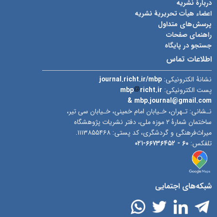
دربارۀ نشریه
اعضاء هیأت تحریریۀ نشریه
پرسش‌های متداول
راهنمای صفحات
جستجو در پایگاه
اطلاعات تماس
journal.richt.ir/mbp
نشانۀ الکترونیکی:
mbp
richt.ir
پست الکترونیکی:
& mbp.journal@gmail.com
نـشانی: تـهران، خـیابان امام خمینی، خـیابان سی تیر،
ساختمان شمارۀ ۲ موزه ملی، دفتر نشریات پژوهشگاه
میراث‌فرهنگی و گردشگری، کد پستی: ۱۱۱۳۸۵۵۴۶۸.
۶۶۷۳۶۴۵۲-۰۲۱
۶۰ -
تلفکس:
شبکه‌های اجتمایی