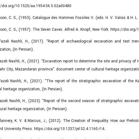
//doi.org/10.1525/aa.1954.56.5.02a00480
Coon, C. S., (1953). Catalogue des Hommes Fossiles V. (eds: H. V. Valois & H. L.
Coon, C. S., (1957). The Seven Caves. Alfred A. Knopf, New York. https://doi.or
Fazeli Nashli, H., (2017). “Report of archaeological excavation and test tre
zation, (In Persian).
Fazeli Nashli, H., (2021). “Excavation report to determine the site and privacy o
hr City, Mazandaran province”. document center of cultural heritage organizatio
Fazeli Nashli, H., (2021). “The report of the stratigraphic excavation of th
al heritage organization, (In Persian).
Fazeli Nashli, H., (2023). “Report of the second season of stratigraphic exca
tural heritage organization, (In Persian).
Flannery, K. V. & Marcus, J., (2012). The Creation of Inequality: How our Prehi
d University Press. https://doi.org/10.1257/jel.52.4.1160.r14.