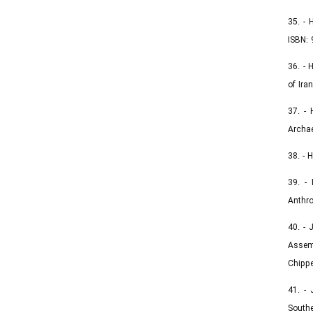
35. - 
ISBN: 
36. - 
of Iran
37. - 
Archae
38. - 
39. -
Anthro
40. - 
Assemb
Chippe
41. - 
Southe