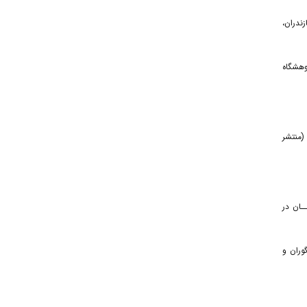
۴. - ان
۵. -گاه
۷. -تشر
۹. - تگاه‌های انســان در
۱۰. - ۱، به‌کوشش: سامان حیدری‌گوران و