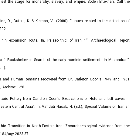
s set the stage for monarchy, slavery, and empire. Sodeh Eftekhari, Call the
evine, D., Butera, K. & Klemas, V., (2000). “Issues related to the detection of
5292
nin expansion route, In: Palaeolithic of Iran 1”. Archaeological Report
sar 1 Rockshelter: in Search of the early hominin settlements in Mazandran”.
an).
rials and Human Remains recovered from Dr. Carleton Coon’s 1949 and 1951
 Archive: 1-28.
istoric Pottery from Carleton Coon's Excavations of Hotu and belt caves in
western Central Asia”. In: Vahdati Nasab, H. (Ed.), Special Volume on Iranian
ithic Transition in North-Eastern Iran: Zooarchaeological evidence from the
15184/aqy.2023.37.