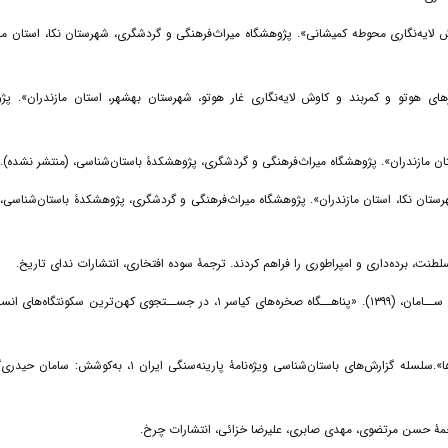
 و حریم و کاوش لایه‌نگاری محوطه کمیشانی». پژوهشگاه میراث‌فرهنگی و گردشگری، شهرستان نکا، استان مازندر
صه و حریم غارهای هوتو و کمربند و کاوش لایه‌نگاری غار هوتو، شهرستان بهشهر، استان مازندران». پژوهش
کمیشانی، شهرستان نکا، استان مازندران». پژوهشگاه میراث‌فرهنگی و گردشگری، پژوهشکدۀ باستان‌شناسی، (من
قصیدیــان، الهــام؛ رمضان‌پــور، حســین؛ مرادیــان، معصومــه؛ و حیدری‌گــوران، ســامان، (۱۳۹۹). «پناهــگاه صخره‌های کیاسر ۱، در جســتجوی کهن‌ترین سکون
قصیدیان، الهام، (۱۴۰۰). «گذرگاه نیمروز دریای کاسپی: مسیر مهاجرت انسان‌ریخت‌ها».سلسله گزارش‌های باستان‌شناسی ویژه‌نامۀ پارینه‌سنگی ایران 