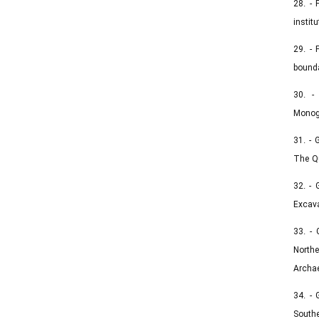
28. - 
instit
29. - 
bound
30. -
Monoge
31. - 
The Qu
32. -
Excava
33. - 
Northe
Archae
34. - 
Southe