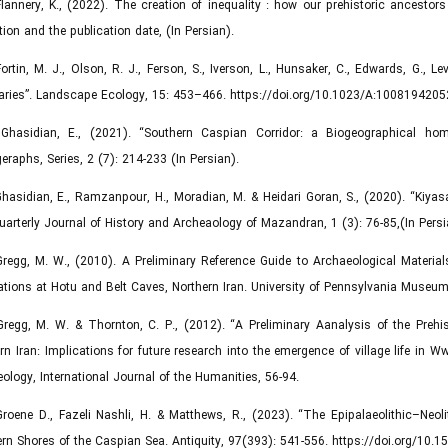
Flannery, K., (2022). The creation of inequality : how our prehistoric ancestor
ution and the publication date, (In Persian).
Fortin, M. J., Olson, R. J., Ferson, S., Iverson, L., Hunsaker, C., Edwards, G., L
aries”. Landscape Ecology, 15: 453–466. https://doi.org/10.1023/A:100819420
 Ghasidian, E., (2021). “Southern Caspian Corridor: a Biogeographical homi
raphs, Series, 2 (7): 214-233 (In Persian).
Ghasidian, E., Ramzanpour, H., Moradian, M. & Heidari Goran, S., (2020). “Kiya
arterly Journal of History and Archeaology of Mazandran, 1 (3): 76-85,(In Persi
 Gregg, M. W., (2010). A Preliminary Reference Guide to Archaeological Mate
tions at Hotu and Belt Caves, Northern Iran. University of Pennsylvania Museum,
Gregg, M. W. & Thornton, C. P., (2012). “A Preliminary Aanalysis of the Preh
rn Iran: Implications for future research into the emergence of village life in W
ology, International Journal of the Humanities, 56-94.
Groene D., Fazeli Nashli, H. & Matthews, R., (2023). “The Epipalaeolithic–Neol
rn Shores of the Caspian Sea. Antiquity, 97(393): 541-556. https://doi.org/10.