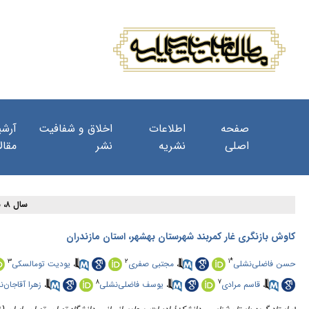
صفحه
اطلاعات
اخلاق و شفافیت
آرشی
اصلی
نشریه
نشر
مقال
سال ۸، شماره ۲۹ - ( ۱۰-۱۴۰۳ )
کاوش بازنگری غار کمربند شهرستان بهشهر، استان مازندران
۳
۲
۱
*
یودیت تومالسکی
،
مجتبی صفری
،
حسن فاضلی‌نشلی
۸
۷
زهرا آقاجان‌
،
یوسف فاضلی‌نشلی
،
قاسم مرادی
،