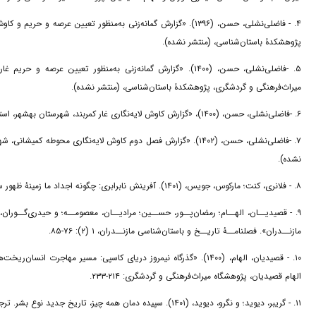
فاضلی‌نشلی، حسن، (۱۳۹۶). «گزارش گمانه‌زنی به‌منظور تعیین عرصه،
پژوهشکدۀ باستان‌شناسی، (منتشر نشده).
فاضلی‌نشلی، حسن، (۱۴۰۰). «گزارش گمانه‌زنی به‌منظور تعیین عر
میراث‌فرهنگی و گردشگری، پژوهشکدۀ باستان‌شناسی، (منتشر نشده).
۶. -فاضلی‌نشلی، حسن، (۱۴۰۰)، «گزارش کاوش لایه‌نگاری غار کمربند، شهرستان بهشهر، استان مازندران». پژوهشگاه میراث‌فرهنگی و گردشگری، پژوهشکدۀ باستان‌شناسی، (منتشر نشده).
فاضلی‌نشلی، حسن، (۱۴۰۲). «گزارش فصل دوم کاوش لایه‌نگاری محوطه 
نشده).
۸. - فلانری، کنت؛ مارکوس، جویس، (۱۴۰۱). آفرینش نابرابری: چگونه اجداد ما زمینۀ ظهور سلطنت، برده‌داری و امپراطوری را فراهم کردند. ترجمۀ سوده افتخاری، انتشارات ندای تاریخ.
مازنــدران». فصلنامــۀ تاریــخ و باستان‌شناسی مازنــدران، ۱ (۲): ۷۶-۸۵.
الهام قصیدیان، پژوهشگاه میراث‌فرهنگی و گردشگری: ۲۱۴-۲۳۳.
۱۱. - گریبر، دیوید؛ و نگرو، دیوید، (۱۴۰۱). سپیده دمان همه چیز، تاریخ جدید نوع بشر. ترجمۀ حسن مرتضوی، مهدی صابری، علیرضا خزائی، انتشارات چرخ.