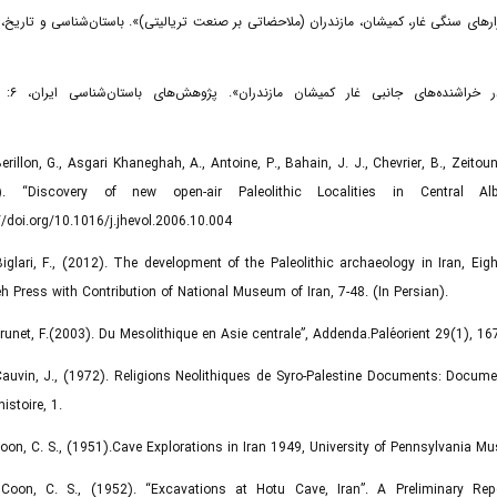
Berillon, G., Asgari Khaneghah, A., Antoine, P., Bahain, J. J., Chevrier, B., Zeit
). “Discovery of new open-air Paleolithic Localities in Central A
//doi.org/10.1016/j.jhevol.2006.10.004
Biglari, F., (2012). The development of the Paleolithic archaeology in Iran, E
h Press with Contribution of National Museum of Iran, 7-48. (In Persian).
Brunet, F.(2003). Du Mesolithique en Asie centrale”, Addenda.Paléorient 29(1), 
Cauvin, J., (1972). Religions Neolithiques de Syro-Palestine Documents: Docum
istoire, 1.
Coon, C. S., (1951).Cave Explorations in Iran 1949, University of Pennsylvania M
 Coon, C. S., (1952). “Excavations at Hotu Cave, Iran”. A Preliminary Rep