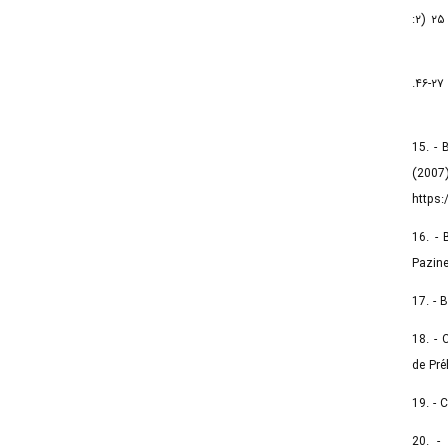
۱۲. - وحدتی‌نسب، حامد؛ و جایز، مژگان، (۱۳۹۰)، «فناوری و گونه‌شناسی مجموعۀ دست‌افزارهای سنگی غار، کمیشان، مازندران (ملاحضاتی بر صنعت تریالیتی)». باستان‌شناسی و تاریخ، ۲۵ (۲:
۱۳. - هاشمی، سیدمیلاد؛ وحدتی‌نسب، حامد، (۱۳۹۳). «بررسی شدت کاهش در خراشنده‌های جانبی غار کمیشان مازندران». پژوهش‌های باستان‌شناسی ایران، ۶: ۲۷-۴۶.
15. - 
(2007
https:
16. - 
Pazine
17. - 
18. - 
de Préh
19. - 
20. -