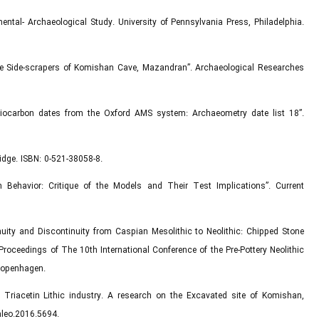
mental- Archaeological Study. University of Pennsylvania Press, Philadelphia.
 the Side-scrapers of Komishan Cave, Mazandran”. Archaeological Researches
adiocarbon dates from the Oxford AMS system: Archaeometry date list 18”.
idge. ISBN: 0-521-38058-8.
Behavior: Critique of the Models and Their Test Implications”. Current
inuity and Discontinuity from Caspian Mesolithic to Neolithic: Chipped Stone
Proceedings of The 10th International Conference of the Pre-Pottery Neolithic
Copenhagen.
 Triacetin Lithic industry. A research on the Excavated site of Komishan,
aleo.2016.5694.