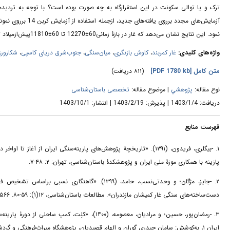
ترک و یا توالی سکونت در این استقرارگاه به چه صورت بوده است؟ با توجه به تردید
آزمایش‌های مجدد بر
نمود. این نتایج نشان می‌دهد که غار در بازۀ زمانی60±12270 تا 60±11810پیش‌ازمیلاد توسط جستجوگران خوراک مورد سکونت قرار گرفته است.
شکارور.
،
جنوب‌شرق دریای کاسپی
،
میان‌سنگی
،
کاوش بازنگری
،
غار کمربند
واژه‌های کلیدی:
(۸۱۱ دریافت)
[PDF 1780 kb]
متن کامل
نوع مقاله:
پژوهشي
| موضوع مقاله:
تخصصی باستان‌شناسی
دریافت: 1403/1/4 | پذیرش: 1403/2/19 | انتشار: 1403/10/1
فهرست منابع
بیگلری، فریدون، (۱۳۹۱). «تاریخچۀ پژوهش‌های پارینه‌سنگی ایران از آ
پازینه با همکاری موزۀ ملی ایران و پژوهشکدۀ باستان‌شناسی، تهران: ۲: ۴۸-۷.
جایز، مژگان؛ و وحدتی‌نسب، حامد، (۱۳۹۹). «گاهنگار
دست‌ساخته‌های سنگی غار کمیشان مازندران». مطالعات باستان‌شناسی، ۱۲(۱): ۵۹-۸۰. https://doi.org/۱۰,۲۲۰۵۹/jarcs.۲۰۲۰.۲۵۷۸۲۶.۱۴۲۵۶۶
رمضان‌پور، حسین؛ و مرادیان، معصومه، (۱۴۰۰)، «کلِ
ایران ۱، به‌کوشش: سامان حیدری گوران و الهام قصیدیان، پژوهشگاه میراث‌فرهنگی و گردشگری: ۲۳۴-۲۴۰.