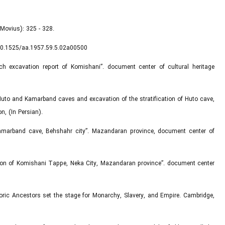
 Movius): 325 - 328.
g/10.1525/aa.1957.59.5.02a00500
nch excavation report of Komishani”. document center of cultural heritage
f Huto and Kamarband caves and excavation of the stratification of Huto cave,
n, (In Persian).
e Kamarband cave, Behshahr city”. Mazandaran province, document center of
vation of Komishani Tappe, Neka City, Mazandaran province”. document center
storic Ancestors set the stage for Monarchy, Slavery, and Empire. Cambridge,