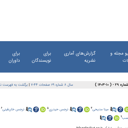
و مجله و
گزارش‌های آماری
برای
برای
ات
نشریه
نویسندگان
داوران
برگشت به فهرست ن
|
سال ۸ شماره ۲۹ صفحات ۴۴-۷
۶
۵
۴
نرجس خان‌فینی
،
نرجس حیدری
،
مینا مدیحی
،
۹
نسب