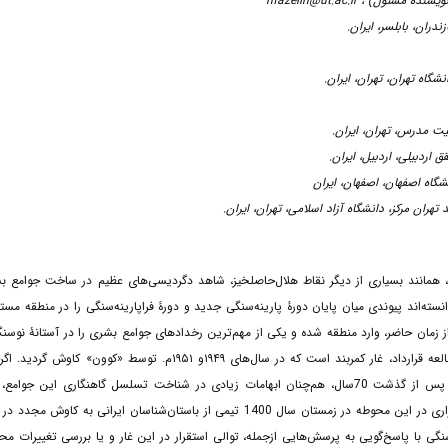
hfazelin@ut.ac.ir
ی کاسپی در منطقه‌ای که از آن به‌عنوان «کنار بوم»1 یاد می‌کنند، همانند بسیاری از دیگر نقاط هلال‌حاصلخیز، شاهد دگردیسی‌های عظیم در ساخت جو
سته‌اند پیوندی میان پایان دورۀ پارینه‌سنگی جدید و دورۀ فراپارینه‌سنگی را در منطقه مست
ر می‌رسد که شکارورزان و گردآورندگان خوراک در حدود ۱۵۰۰۰ سال قبل از زمان حاضر، وارد منطقه شده و یکی از مهم‌ترین رخدادهای جوامع بشری را در آستانۀ
رقم زدند. یکی از غار‌هایی که می‌توان شواهد حضور انسان در این بازۀ زمانی را موردمطالعه قرارداد، غار کمربند است که در سال‌های ۱۹۴۹و ۱۹۵۱م. توسط
کاوش‌ها، چشم‌انداز جدیدی از ادوار فرهنگی انسان غارنشین را برما روشن ساخت؛ اما پس از گذشت 70سال، هم‌چنان ابهامات زیادی در شناخت تسلسل گاهنگاری این
آشفتگی یافته‌های حاصل از کاوش وجود دارد؛ به‌همین‌دلیل با هدف شناخت توالی استقراری در این محوطه در زمستان سال 1400 تیمی از باستان‌شناسان ایرانی به
نوسنگی با پاسخ‌گویی به پرسش‌هایی ازجمله، توالی استقرار در این غار و یا بررسی تغییرات م