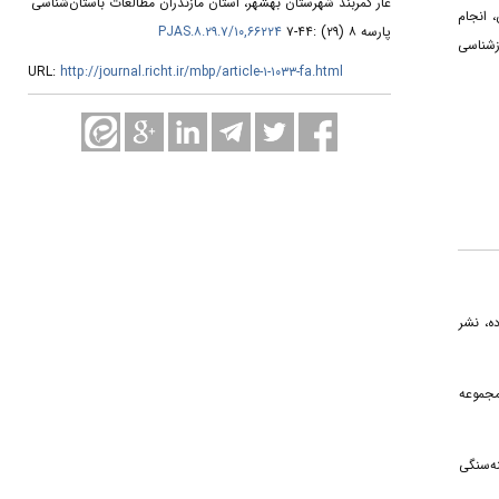
غار کمربند شهرستان بهشهر، استان مازندران مطالعات باستان‌شناسی
 انجام
۱۰,۶۶۲۲۴/PJAS.۸.۲۹.۷
پارسه ۸ (۲۹) :۴۴-۷
را بازشناسی
URL:
http://journal.richt.ir/mbp/article-۱-۱۰۳۳-fa.html
۱. -نشر
۲. -موعه
۳. -‌سنگی