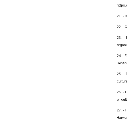
https:
21. - 
22. - 
23. - 
organi
24. - 
Behsha
25. - 
cultur
26. - 
of cul
27. - 
Harwar