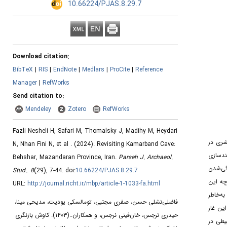
‎ 10.66224/PJAS.8.29.7
Download citation:
BibTeX
|
RIS
|
EndNote
|
Medlars
|
ProCite
|
Reference
Manager
|
RefWorks
Send citation to:
Mendeley
Zotero
RefWorks
Fazli Nesheli H, Safari M, Thomalsky J, Madihy M, Heydari
امع بشری در
N, Nhan Fini N, et al .
(2024).
Revisiting Kamarband Cave:
ند‌سازی
Behshar, Mazandaran Province, Iran.
Parseh J. Archaeol.
 نوسنگی‌شدن
Stud.
.
8
(29)
, 7-44. doi:
10.66224/PJAS.8.29.7
 «کوون» کاوش گردید. اگرچه این
URL:
http://journal.richt.ir/mbp/article-1-1033-fa.html
 جوامع، به‌خاطر
فاضلی‌نشلی حسن، صفری مجتبی، تومالسکی یودیت، مدیحی مینا،
 کاوش مجدد در این غار
کاوش بازنگری
(۱۴۰۳).
حیدری نرجس، خان‌فینی نرجس، و همکاران..
حیطی در