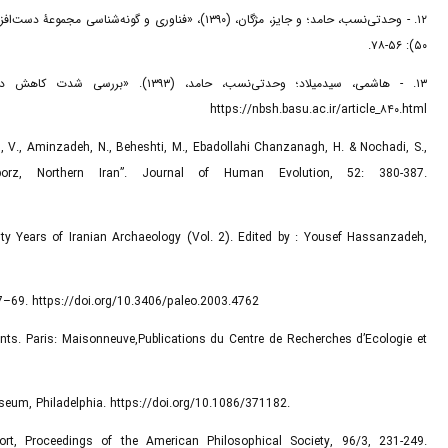
۵۰): ۵۶-۷۸.
https://nbsh.basu.ac.ir/article_۸۴۰.html
oun, V., Aminzadeh, N., Beheshti, M., Ebadollahi Chanzanagh, H. & Nochadi, S.,
lborz, Northern Iran”. Journal of Human Evolution, 52: 380-387.
ighty Years of Iranian Archaeology (Vol. 2). Edited by : Yousef Hassanzadeh,
167–69. https://doi.org/10.3406/paleo.2003.4762
ents. Paris: Maisonneuve,Publications du Centre de Recherches d’Ecologie et
useum, Philadelphia. https://doi.org/10.1086/371182.
ort, Proceedings of the American Philosophical Society, 96/3, 231-249.