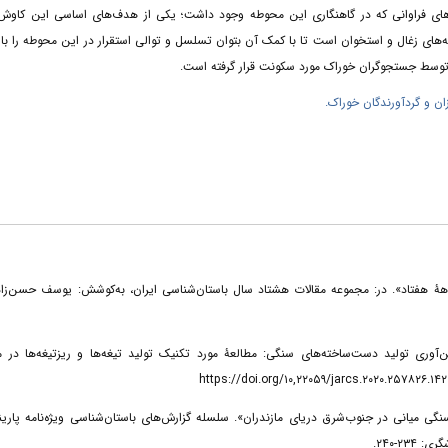
های فراوانی که در گاهنگاری این محوطه وجود داشت؛ یکی از هدف‌های اساسی این کاوش،
روی یافته‌های جدید، ازجمله استفاده از آزمایش کربن 14 برروی نمونه‌های زغال و استخوان است تا با کمک آن بتوان تسلسل و توالی استقرار در این محوطه 
زان و گردآورندگان خوراک
غاز تا اواخر دهۀ هفتاد». در: مجموعه مقالات هشتاد سال باستان‌شناسی ایران، به‌کوشش: یوسف حسن‌زاده، 
ی نسبی براساس تشخیص فن‌آوری تولید دست‌ساخته‌های سنگی: مطالعۀ مورد تکنیک تولید تیغه‌ها و ریز‌تیغه‌ها در مج
ت، کمپ ساحلی از دورۀ پارینه‌سنگی میانی در جنوب‌شرق دریای مازندران». سلسله گزارش‌های باستان‌شناسی ویژه‌نامه پارینه