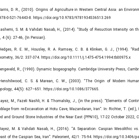
Harris, D. R., (2010). Origins of Agriculture in Western Central Asia: an Environ
978-0-521-76443-8. https://doi.org/10.9783/9781934536513.269
Hashemi, S. M. & Vahdati Nasab, H., (2014). “Study of Resuction Intensity on
, 4 (6): 27-46, (In Persian).
Hedges, R. E. M., Housley, R. A. Ramsey, C. B. & Klinken, G. J., (1994). “R
ometry, 36/2: 337-374. https://doi.org/10.1111/j.1475-4754.1994.tb00975.x
Hengeveld, R., (1990). Dynamic biogeography. Cambridge University Press, Cambr
 Henshilwood, C. S. & Marean, C. W., (2003). “The Origin of Modern Human 
pology, 44(5): 627–651. https://doi.org/10.1086/377665.
Jayez, M., Fazeli Nashli, H. & Thomalsky, J., (in the press). “Elements of Cont
lage from re-Excavation at Hotu Cave, Mazandaran, Iran”. In: Richter, T. (ed.), 
d and Ground Stone Industries of the Near East (PPN10), 17-22 October 2022, 
Jayez, M. & Vahdati Nasab, H., (2016). “A Separation: Caspian Mesolithic vs.
ast of the Caspian Sea, Iran”. Paleorient, 42/1: 75-94. https://doi.org/10.3406/p