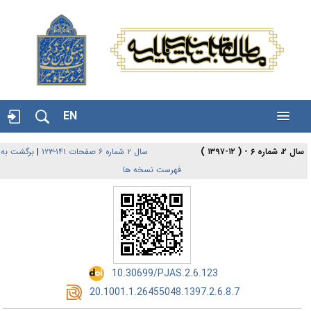
EN
سال ۲، شماره ۶ - ( ۱۲-۱۳۹۷ )
سال ۲ شماره ۶ صفحات ۱۴۱-۱۲۳
|
برگشت به
فهرست نسخه ها
‎ 10.30699/PJAS.2.6.123
‎ 20.1001.1.26455048.1397.2.6.8.7