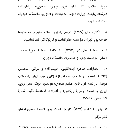
دورۀ اسلامی تا پایان قرن چهارم هجری». پایان‌نامۀ
کارشناسی‌ارشد، وزارت علوم، تحقیقات و فناوری، دانشگاه الزهراء،
دانشکده الهیات.
۸. - دگانی، مایر (۱۳۹۵). نجوم به زبان ساده. مترجم: محمدرضا
خواجه‌پور، تهران: مؤسسه جغرافیایی و کارتوگرافی گیتاشناسی.
۹. - دهخدا، علی‌اکبر (۱۳۷۳). لغت‌نامۀ دهخدا. دورۀ جدید،
تهران: مؤسسه چاپ و انتشارات دانشگاه تهران.
۱۰. - رضا‌زاده، طاهر؛ آیت‌اللهی، حبیب‌الله؛ و مراثی، محسن
(۱۳۹۲). «نقدی بر انتساب سه اثر از فلزکاری غرب ایران به مکتب
موصل در نیمه اول قرن هفتم هجری؛ عودسوز ابوبکر سنی رازی،
ابریق و شمعدان موزۀ ویکتوریا و آلبرت»، فصلنامۀ نگره، شمارۀ
۲۷، صص: ۴۸-۳۵.
۱۱. -رنان، ا. کالین (۱۳۷۱). تاریخ علم کمبریج. ترجمۀ حسن افشار،
نشر مرکز.
۱۲. - زارعی، محمد‌ابراهیم؛ و شریف‌کاظمی، خدیجه (۱۳۹۲).