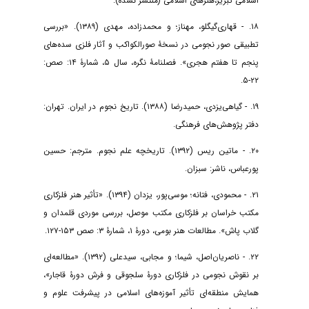
اسلامی تبریز،هنرهای اسلامی (منتشر نشده).
۱۸. - قهاری‌گیگلو، مهناز؛ و محمد‌زاده، مهدی (۱۳۸۹). «بررسی
تطبیقی صور نجومی در نسخۀ صور‌الکواکب و آثار فلزی سده‌های
پنجم تا هفتم هجری». فصلنامۀ نگره، سال ۵، شمارۀ ۱۴: صص:
۲۲-۵.
۱۹. - گیاهی‌یزدی، حمیدرضا (۱۳۸۸). تاریخ نجوم در ایران. تهران:
دفتر پژوهش‌های فرهنگی.
۲۰. - ماتین ریس (۱۳۹۲). تاریخچه علم نجوم. مترجم: حسین
پورعباس، ناشر: سبزان.
۲۱. - محمودی، فتانه؛ موسی‌پور، یزدان (۱۳۹۴). «تأثیر هنر فلزکاری
مکتب خراسان بر فلزکاری مکتب موصل، بررسی موردی قلمدان و
گلاب پاش». مطالعات هنر بومی، دورۀ ۱، شمارۀ ۳: صص ۱۵۳-۱۲۷.
۲۲. - ناصریان‌اصل، شیما؛ و مجابی، سید‌علی (۱۳۹۲). «مطالعه‌ای
بر نقوش نجومی در فلزکاری دورۀ سلجوقی و فرش دورۀ قاجار»،
همایش منطقه‌ای تأثیر آموزه‌های اسلامی در پیشرفت علوم و