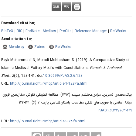
Download citation:
BibTeX
|
RIS
|
EndNote
|
Medlars
|
ProCite
|
Reference Manager
|
RefWorks
Send citation to:
Mendeley
Zotero
RefWorks
Beyk Mohammadi N, Moradi Mohtasham S.
(2019).
A Comparative Study of
Islamic Medieval Pottery Motifs with Constellations.
Parseh J. Archaeol.
Stud.
.
2
(6)
, 123-141. doi:
10.30699/PJAS.2.6.123
URL:
http://journal.richt.ir/mbp/article-1-128-fa.html
بیک‌محمدی نسرین، مرادی‌محتشم سپیده.
(۱۳۹۷).
مطالعۀ تطبیقی نقوش سفال‌های قرون
میانۀ اسلامی با صورت‌های فلکی مطالعات باستان‌شناسی پارسه ۲ (۶) :۱۴۱-۱۲۳
۱۰,۳۰۶۹۹/PJAS.۲.۶.۱۲۳
URL:
http://journal.richt.ir/mbp/article-۱-۱۲۸-fa.html