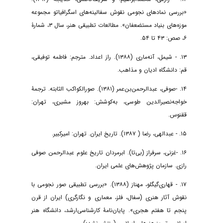
«بررسی نمادهای نجومی نقوش سفالینه‌های اسگرافیاتو مجموعه
موزه‌های بنیاد مستضعفان». مطالعات تطبیقی هنر، سال ۳، شمارۀ
۶، صص: ۴۳ تا ۵۴.
۱۳. - شیمل، آنه‌ماری (۱۳۸۸). راز اعداد. مترجم: فاطمه توفیقی،
قم: دانشگاه ادیان و مذاهب.
۱۴. -صوفی، عبدالرحمن‌بن‌عمر (۱۳۸۱). صورالکواکب الثابته. ترجمۀ
خواجه‌نصیر‌الدین‌ طوسی، به‌کوشش: بهروز مشیری، تهران:
ققنوس.
۱۵. - عبدالهی، رضا ( ۱۳۸۷). تاریخ ایران. تهران: امیرکبیر.
۱۶. -غزنی، سرفراز (بی‌تا). ابرمردان تاریخ علوم عبدالرحمن صوفی
رازی. سازمان پژوهش‌های علمی ایران.
۱۷. - قهاری‌گیگلو، مهناز (۱۳۸۸). «بررسی تطبیقی صور نجومی با
نقوش آثار هنری (سفال، فلز، معماری و نگارگری) ایران از قرن
پنجم تا هفتم هجری». پایان‌نامۀ کارشناسی‌ارشد، دانشگاه هنر