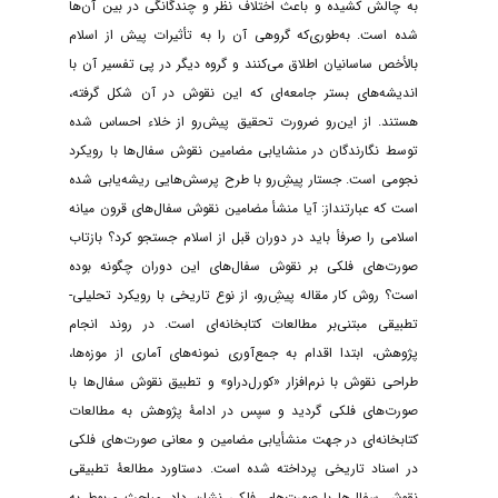
به چالش کشیده و باعث اختلاف نظر و چندگانگی در بین آن‌ها
شده است. به‌طوری‌که گروهی ‌آن را به تأثیرات پیش از اسلام
بالأخص ساسانیان اطلاق می‌کنند و گروه دیگر در پی تفسیر آن با
اندیشه‌های بستر جامعه‌ای که این نقوش در آن شکل گرفته،
هستند. از این‌رو ضرورت تحقیق پیش‌رو از خلاء احساس شده
توسط نگارندگان در منشایابی مضامین نقوش سفال‌ها با رویکرد
نجومی است. جستار پیشِ‌رو با طرح پرسش‌هایی ریشه‌یابی شده
است که عبارتنداز: آیا منشأ مضامین نقوش سفال‌های قرون میانه
اسلامی را صرفأ باید در دوران قبل از اسلام جستجو کرد؟ بازتاب
صورت‌های فلکی بر نقوش سفال‌های این دوران چگونه بوده
است؟ روش کار مقاله پیشِ‌رو، از نوع تاریخی با رویکرد تحلیلی-
تطبیقی مبتنی‌بر مطالعات کتابخانه‌ای است. در روند انجام
پژوهش، ابتدا اقدام به جمع‌آوری نمونه‌های آماری از موزه‌ها،
طراحی نقوش با نرم‌افزار «کورل‌دراو» و تطبیق نقوش سفال‌ها با
صورت‌های فلکی گردید و سپس در ادامۀ پژوهش به مطالعات
کتابخانه‌ای در جهت منشأیابی مضامین و معانی صورت‌های فلکی
در اسناد تاریخی پرداخته شده است. دستاورد مطالعۀ تطبیقی
نقوش سفال‌ها با صورت‌های فلکی نشان داد، مباحث مربوط به