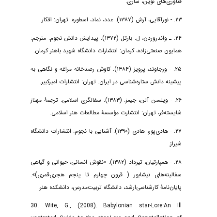
فناوری‌های نوین، ساری.
۲۳. - نور‌آقایی، آرش (۱۳۸۷). عدد، نماد، اسطوره. تهران: افکار.
۲۴. ـ واندروردن، ل. بارتل (۱۳۷۲). پیدایش دانش نجوم. مترجم:
همایون صنعتی‌زاده، کرمان: انتشارات دانشگاه شهید‌ باهنر کرمان.
۲۵. - ورجاوند، پرویز (۱۳۸۴). کاوش رصدخانه مراغه و نگاهی به
پیشینه دانش ستاره‌شناسی در ایران. تهران: انتشارات امیرکبیر.
۲۶. - ویلسن آلن، جیمز. (۱۳۸۳). سفالگری اسلامی. ترجمۀ مهناز
شایسته‌فر، تهران: انتشارت مؤسسۀ مطالعات هنر اسلامی.
۲۷. - هادی‌پور، هادی (۱۳۹۰). آشنایی با نجوم. انتشارات دانشگاه
شیراز.
۲۸. - همپارتیان، تیرداد (۱۳۸۲). «نقوش انسانی، حیوانی و گیاهی
سفالینه‌های نیشابور ( قرون چهارم تا پنجم هجری‌قمری)».
پایان‌نامۀ کارشناسی‌ارشد، دانشگاه تربیت‌مدرس، دانشکده هنر.
30. Wite, G., (2008). Babylonian star-Lore:An Ill