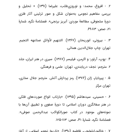
۲. - افروغ، محمد؛ و نوروزی‌طلب، علیرضا (۱۳۹۱). « تحلیل و
بررسی مفاهیم نجومی به‌عنوان شکل و صور تزئینی آثار فلزی
دورۀ سلجوقی، مطالعۀ موردی: آبریز برنجی». فصلنامۀ نگره، شمارۀ
۲۱، صص: ۸۳-۶۹.
۳. - بیرونی، ابوریحان (۱۳۶۷). التنهیم لأوائل صناعهه التجیم.
تهران: چاپ جلال‌الدین همائی.
۴. -پوپ، آرتور؛ و اکرمن، فیلیسر (۱۳۸۷). سیری در هنر ایران، جلد
۲. مترجم: نجف دریابندی، تهران: علمی و فرهنگی.
۵. - پیربایار، ژان (۱۳۷۶). رمز پردازش آتش. مترجم: جلال ستاری،
تهران مرکز.
۶. - حسینی، سید‌هاشم (۱۳۹۵). «بازتاب انواع صورت‌های فلکی
در هنر سفالگری دوران اسلامی تا دورۀ صفوی و تطبیق آن‌ها با
نمونه‌های موجود در کتاب صورالکواکب عبدالرحمن صوفی».
فصلنامۀ نگره، شمارۀ ۴۱، صص: ۱۱۳-۱۲۵.
۷. - خاکپور‌ایلخچی، فاطمه (۱۳۹۰). «تاریخ نجوم اسلامی از آغاز