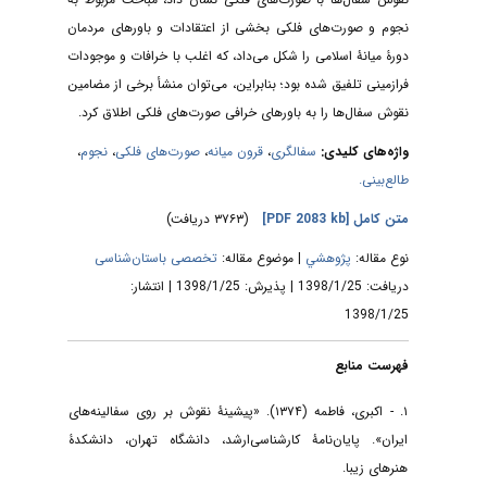
نجوم و صورت‌های فلکی بخشی از اعتقادات و باورهای مردمان
دورۀ میانۀ اسلامی را شکل می‌داد، که اغلب با خرافات و موجودات
فرا‌زمینی تلفیق شده بود؛ بنابراین، می‌توان منشأ برخی از مضامین
نقوش سفال‌ها را به باورهای خرافی صورت‌های فلکی اطلاق کرد.
واژه‌های کلیدی:
سفالگری
،
قرون میانه
،
صورت‌های فلکی
،
نجوم
،
طالع‌بینی.
متن کامل
[PDF 2083 kb]
(۳۷۶۳ دریافت)
نوع مقاله:
پژوهشي
| موضوع مقاله:
تخصصی باستان‌شناسی
دریافت: 1398/1/25 | پذیرش: 1398/1/25 | انتشار:
1398/1/25
فهرست منابع
۱. - اکبری، فاطمه (۱۳۷۴). «پیشینۀ نقوش بر روی سفالینه‌های
ایران». پایان‌نامۀ کارشناسی‌ارشد، دانشگاه تهران، دانشکدۀ
هنرهای زیبا.