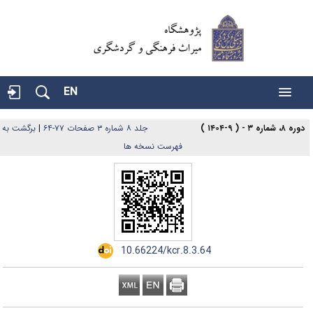
EN
دوره ۸، شماره ۳ - ( ۹-۱۴۰۴ )
جلد ۸ شماره ۳ صفحات ۷۷-۶۴
|
برگشت به
فهرست نسخه ها
‎ ‌10.66224/kcr.8.3.64