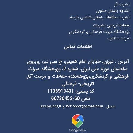
نشریه اثر
نشریه باستان سنجی
نشریه مطالعات باستان شناسی پارسه
سامانه ارزیابی نشریات
پژوهشگاه میراث فرهنگی و گردشگری
شرکت یکتاوب
اطلاعات تماس
آدرس
:
تهران، خیابان امام خمینی، خ سی تیر، روبروی
ساختمان موزه ملی ایران، شماره 2، پژوهشگاه میراث
فرهنگی و گردشگری،پژوهشکده حفاظت و مرمت آثار
تاریخی- فرهنگی
کد پستی: 1136913431
تلفن 60-66736452
ایمیل
:
kcr@richt.ir
kcr.rcccr@gmail.com
و