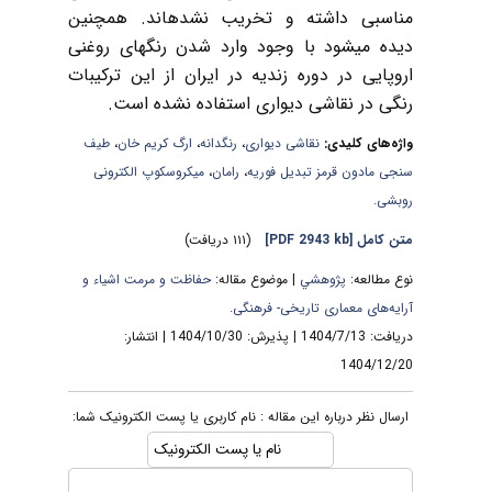
مناسبی داشته و تخریب نشده­اند. همچنین
دیده می­شود با وجود وارد شدن رنگ­های روغنی
اروپایی در دوره زندیه در ایران از این ترکیبات
رنگی در نقاشی دیواری استفاده نشده است.
واژه‌های کلیدی:
نقاشی دیواری
،
رنگدانه
،
ارگ کریم خان
،
طیف
سنجی مادون قرمز تبدیل فوریه
،
رامان
،
میکروسکوپ الکترونی
روبشی.
متن کامل
[PDF 2943 kb]
(۱۱۱ دریافت)
نوع مطالعه:
پژوهشي
| موضوع مقاله:
حفاظت و مرمت اشیاء و
آرایه‌های معماری تاریخی- فرهنگی.
دریافت: 1404/7/13 | پذیرش: 1404/10/30 | انتشار:
1404/12/20
ارسال نظر درباره این مقاله : نام کاربری یا پست الکترونیک شما: