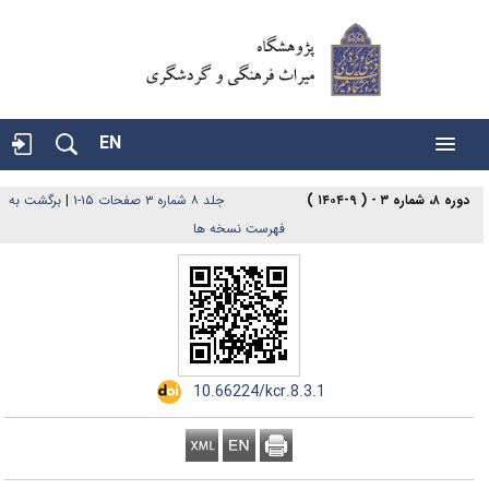
EN
دوره ۸، شماره ۳ - ( ۹-۱۴۰۴ )
جلد ۸ شماره ۳ صفحات ۱۵-۱
|
برگشت به
فهرست نسخه ها
‎ 10.66224/kcr.8.3.1