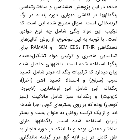
هدف در این پژوهش فن­شناسی و ساختارشناسی
رنگدانه­ها در نقاشی دیواری دوره زندیه در ارگ
کریم­خانی است. سوال مطرح شده این است که
ترکیب این مواد رنگی شامل چه نوع موادی
است. با توجه به این موضوع، از روش آنالیزهای
دستگاهی
،
و
برای
RAMAN
SEM–EDS
FT-IR
شناسایی عنصری و ترکیبی مواد تشکیل‌دهنده
رنگ‏ها استفاده‌ شده است. یافته­های حاصل شده
بیان می­دارد که ترکیبات رنگدانه قرمز شامل اکسید
سرب (سرنج) و احتمالا اکسید آهن (اخرا)،
رنگدانه آبی شامل آبی اولتامارین (لاجورد-
لازولیت) و رنگدانه سبز شامل مالاکیت (سبز
کوهی) بوده که بر روی بسترهای گچی اجرا شده­
اند و از یک ترکیب روغنی به عنوان بست و بستر
زیرین استفاده شده است. رنگدانه­ها دارای
ساختار معدنی بوده و با اینکه در دوره قاجار به
طور کامل در زیر لایه گچ قرار گرفته ماندگاری