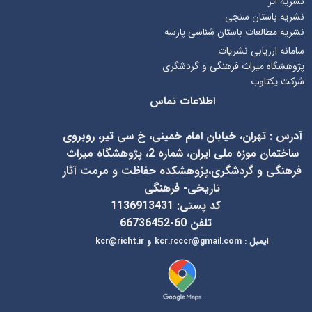
نشریه اثر
نشریه باستان سنجی
نشریه مطالعات باستان شناسی پارسه
سامانه ارزیابی نشریات
پژوهشگاه میراث فرهنگی و گردشگری
شرکت یکتاوب
اطلاعات تماس
آدرس
:
تهران، خیابان امام خمینی، خ سی تیر، روبروی
ساختمان موزه ملی ایران، شماره 2، پژوهشگاه میراث
فرهنگی و گردشگری،پژوهشکده حفاظت و مرمت آثار
تاریخی- فرهنگی
کد پستی: 1136913431
تلفن 60-66736452
ایمیل
:
kcr@richt.ir
kcr.rcccr@gmail.com
و