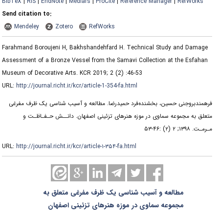
BibTeX
|
RIS
|
EndNote
|
Medlars
|
ProCite
|
Reference Manager
|
RefWorks
Send citation to:
Mendeley
Zotero
RefWorks
Farahmand Boroujeni H, Bakhshandehfard H. Technical Study and Damage
Assessment of a Bronze Vessel from the Samavi Collection at the Esfahan
Museum of Decorative Arts. KCR 2019; 2 (2) :46-53
URL:
http://journal.richt.ir/kcr/article-1-354-fa.html
فرهمندبروجنی حسین، بخشنده‌فرد حمیدرضا. مطالعه و آسیب شناسی یک ظرف مفرغی
متعلق به مجموعه سماوی در موزه هنرهای تزئینی اصفهان. دانــش حـفـاظـت و
مـرمـت. ۱۳۹۸; ۲ (۲) :۴۶-۵۳
URL:
http://journal.richt.ir/kcr/article-۱-۳۵۴-fa.html
مطالعه و آسیب شناسی یک ظرف مفرغی متعلق به
مجموعه سماوی در موزه هنرهای تزئینی اصفهان