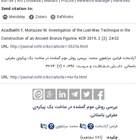
BibTeX
|
RIS
|
EndNote
|
Medlars
|
ProCite
|
Reference Manager
|
RefWorks
Send citation to:
Mendeley
Zotero
RefWorks
Azadbakht F, Mortazavi M. Investigation of the Lost-Wax Technique in the
Construction of an Ancient Bronze Figurine. KCR 2019; 2 (2) :24-32
URL:
http://journal.richt.ir/kcr/article-1-352-fa.html
آزادبخت فرامرز، مرتضوی محمد. بررسی روش موم گمشده در ساخت یک پیکره‌ی مفرغی
باستانی. دانــش حـفـاظـت و مـرمـت. ۱۳۹۸; ۲ (۲) :۲۴-۳۲
URL:
http://journal.richt.ir/kcr/article-۱-۳۵۲-fa.html
بررسی روش موم گمشده در ساخت یک پیکره‌ی
مفرغی باستانی
فرامرز آزادبخت
،
محمد مرتضوی
چکیده:
(۱۱۸۱ مشاهده)