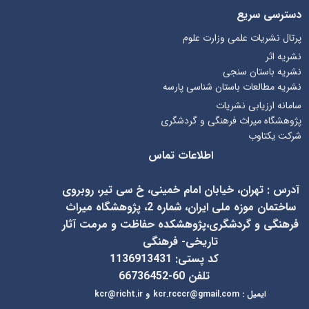
دسترسی سریع
پرتال نشریات علمی وزارت علوم
نشریه اثر
نشریه باستان سنجی
نشریه مطالعات باستان شناسی پارسه
سامانه ارزیابی نشریات
پژوهشگاه میراث فرهنگی و گردشگری
شرکت یکتاوب
اطلاعات تماس
آدرس
:
تهران، خیابان امام خمینی، خ سی تیر، روبروی
ساختمان موزه ملی ایران، شماره 2، پژوهشگاه میراث
فرهنگی و گردشگری،پژوهشکده حفاظت و مرمت آثار
تاریخی- فرهنگی
کد پستی: 1136913431
تلفن 60-66736452
ایمیل
:
kcr@richt.ir
kcr.rcccr@gmail.com
و