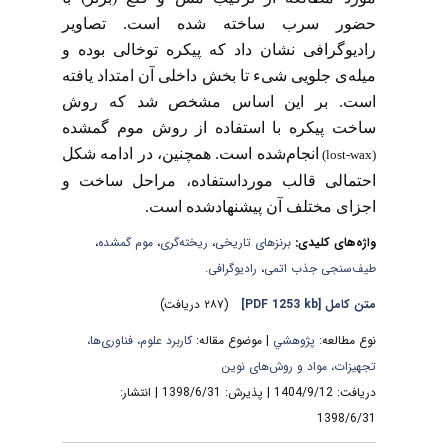
حضور سرب ساخته شده است. تصاویر
رادیوگرافی نشان داد که پیکره توخالی بوده و
میله‌ی جلویی شیء تا بخش داخلی آن امتداد یافته
است. بر این اساس مشخص شد که روش
ساخت پیکره با استفاده از روش موم گمشده
انجام‌شده است. همچنین، در ادامه شکل
(lost-wax)
احتمالی قالب مورداستفاده، مراحل ساخت و
اجزای مختلف آن پیشنهادشده است.
واژه‌های کلیدی:
برنزهای تاریخی
،
ریخته‌گری
،
موم گمشده
،
طیف‌سنجی جذب اتمی
،
رادیوگرافی.
متن کامل
[PDF 1253 kb]
(۲۸۷ دریافت)
نوع مطالعه:
پژوهشي
| موضوع مقاله:
کاربرد علوم، فناوری‌ها،
تجهیزات، مواد و روش‌های نوین
دریافت: 1404/9/12 | پذیرش: 1398/6/31 | انتشار:
1398/6/31