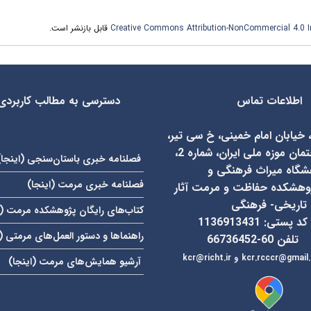
Creative Commons Attribution-NonCommercial 4.0 In
قابل بازنشر است.
اطلاعات تماس
دسترسی به مطالب کاربردی
، خیابان امام خمینی، خ سی تیر،
روبروی ساختمان موزه ملی ایران، شماره 2،
فصلنامه خبری باستان‌سنجی (
اینجا
)
شگاه میراث فرهنگی و
فصلنامه خبری مرمت (
اینجا
)
وهشکده حفاظت و مرمت آثار
تاریخی- فرهنگی
کتاب‌های رایگان پژوهشکده مرمت (
کد پستی: 1136913431
راهنماها و دستور العمل‌های مرمتی (
تلفن 60-66736452
kcr.rcccr@gmail
و
آرشیو همایش‌های مرمت (
اینجا
)