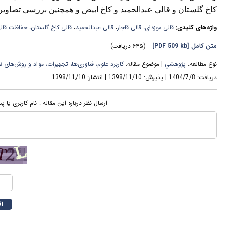
کاخ گلستان و قالی عبدالحمید و کاخ ابیض و همچنین بررسی تصاویر
واژه‌های کلیدی:
قالی موزه‌ای
،
قالی قاجار‌
،
قالی عبدالحمید‌
،
قالی کاخ گلستان
،
حفاظت قال
متن کامل
[PDF 509 kb]
(۶۴۵ دریافت)
نوع مطالعه:
پژوهشي
| موضوع مقاله:
کاربرد علوم، فناوری‌ها، تجهیزات، مواد و روش‌های ن
دریافت: 1404/7/8 | پذیرش: 1398/11/10 | انتشار: 1398/11/10
ارسال نظر درباره این مقاله : نام کاربری یا