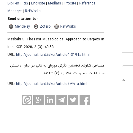
BibTeX
|
RIS
|
EndNote
|
Medlars
|
ProCite
|
Reference
Manager
|
RefWorks
Send citation to:
Mendeley
Zotero
RefWorks
Mesbahi S. The First Museological Approach to Carpets in
Iran. KCR 2020; 2 (3) :49-53
URL:
http://journal.richt.ir/kcr/article-1-319-fa.html
مصباحی شکوفه. نخستین نگرش موزه‌ای به قالی در ایران. دانــش
حـفـاظـت و مـرمـت. ۱۳۹۸; ۲ (۳) :۴۹-۵۳
URL:
http://journal.richt.ir/kcr/article-۱-۳۱۹-fa.html