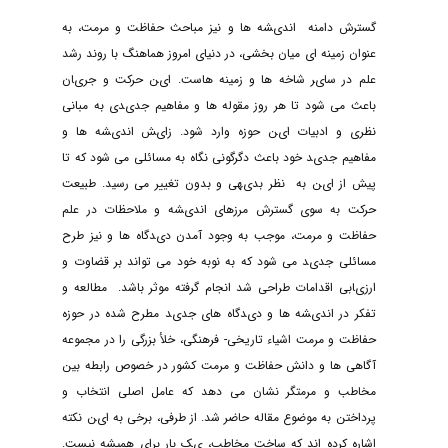
گسترش داﻣﻨﻪ اﻧﺪیﺸﻪ ﻫﺎ و ﻧﯿﺰ ﻣﺒﺎﺣﺚ ﺣﻔﺎﻇﺖ و ﻣﺮﻣﺖ، ﺑﻪ
ﻋﻨﻮان زﻣﯿﻨﻪ ای ﻣﯿﺎن ﺑﺨﺸﯽ، در دﻧﯿﺎی اﻣﺮوز ﻫﻤﺎﻫﻨﮓ ﺑﺎ روﻧﺪ رﺷﺪ
ﻋﻠﻢ در ﺳﺎیﺮ ﺷﺎﺧﻪ ﻫﺎ و زﻣﯿﻨﻪ ﻫﺎﺳﺖ. ایﻦ ﺣﺮﮐﺖ و ﺟﺮیﺎن
ﺑﺎﻋﺚ ﻣﯽ ﺷﻮد ﺗﺎ ﻫﺮ روز ﻣﻘﻮﻟﻪ ﻫﺎ و ﻣﻔﺎﻫﯿﻢ ﺟﺪیﺪی ﺑﻪ ﻣﺒﺎﻧﯽ
ﻧﻈﺮی و ادﺑﯿﺎت ایﻦ ﺣﻮزه وارد ﺷﻮد. زایﺶ اﻧﺪیﺸﻪ ﻫﺎ و
ﻣﻔﺎﻫﯿﻢ ﺟﺪیﺪ ﺧﻮد ﺑﺎﻋﺚ دﮔﺮﮔﻮﻧﯽ ﻧﮕﺎه ﺑﻪ ﻣﺴﺎﺋﻠﯽ ﻣﯽ ﺷﻮد ﮐﻪ ﺗﺎ
ﭘﯿﺶ از ایﻦ ﺑﻪ ﻧﻈﺮ ﺑﺪیﻬﯽ و ﺑﺪون ﺗﻐﯿﯿﺮ ﻣﯽ رﺳﯿﺪ. طبیعت
ﺣﺮﮐﺖ ﺑﻪ ﺳﻮی ﮔﺴﺘﺮش ﻣﺮزﻫﺎی اﻧﺪیﺸﻪ و ﻣﻼﺣﻈﺎت در ﻋﻠﻢ
ﺣﻔﺎﻇﺖ و ﻣﺮﻣﺖ، ﻣﻮﺟﺐ ﺑﻪ وﺟﻮد آﻣﺪن دیﺪﮔﺎه ﻫﺎ و ﻧﯿﺰ ﻃﺮح
ﻣﺴﺎﺋﻠﯽ ﺟﺪیﺪ ﻣﯽ ﺷﻮد ﮐﻪ ﺑﻪ ﻧﻮﺑﻪ ﺧﻮد ﻣﯽ ﺗﻮاﻧﺪ ﺑﺮ ﻗﻀﺎوت و
ارزیﺎﺑﯽ اﻗﺪاﻣﺎت ﻃﺮاﺣﯽ ﺷﺪ اﻧﺠﺎم ﮔﺮﻓﺘﻪ ﻣﻮﺛﺮ ﺑﺎﺷﺪ. ﻣﻄﺎﻟﻌﻪ و
ﺗﻔﮑﺮ در اﻧﺪیﺸﻪ ﻫﺎ و دیﺪﮔﺎه ﻫﺎی ﺟﺪیﺪ ﻣﻄﺮح ﺷﺪه در ﺣﻮزه
ﺣﻔﺎﻇﺖ و ﻣﺮﻣﺖ اﺷﯿﺎء تاریخی- فرهنگی، ﺧﻸ ﺑﺰرﮔﯽ را در ﻣﺠﻤﻮﻋﻪ
آﮔﺎﻫﯽ ﻫﺎ و داﻧﺶ ﺣﻔﺎﻇﺖ و ﻣﺮﻣﺖ ﮐﺸﻮر در ﺧﺼﻮص راﺑﻄﻪ ﺑﯿﻦ
ﻣﺨﺎﻃﺐ و ﻣﺮﻣﺘﮕﺮ ﻧﺸﺎن ﻣﯽ دﻫﺪ ﮐﻪ ﻋﺎﻣﻞ اﺻﻠﯽ اﻧﺘﺨﺎب و
ﭘﺮداﺧﺘﻦ به موضوع ﻣﻘﺎﻟﻪ ﺣﺎﺿﺮ ﺷﺪ. از ﻃﺮﻓﯽ، ﺑﺮﺧﯽ ﺑﻪ ایﻦ ﻧﮑﺘﻪ
اﺷﺎره ﮐﺮده اﻧﺪ ﮐﻪ ﺳﺎﺧﺖ ﻣﺨﺎﻃﺐ، یﮏ ﺑﺎر ﺑﺮای ﻫﻤﯿﺸﻪ ﻧﯿﺴﺖ.