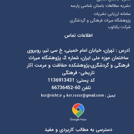
نشریه مطالعات باستان شناسی پارسه
سامانه ارزیابی نشریات
پژوهشگاه میراث فرهنگی و گردشگری
شرکت یکتاوب
اطلاعات تماس
آدرس
:
تهران، خیابان امام خمینی، خ سی تیر، روبروی
ساختمان موزه ملی ایران، شماره 2، پژوهشگاه میراث
فرهنگی و گردشگری،پژوهشکده حفاظت و مرمت آثار
تاریخی- فرهنگی
کد پستی: 1136913431
تلفن 60-66736452
ایمیل
:
kcr@richt.ir
kcr.rcccr@gmail.com
و
دسترسی به مطالب کاربردی و مفید