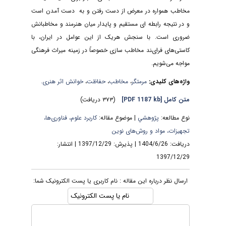
ﻣﺨﺎﻃﺐ ﻫﻤﻮاره در ﻣﻌﺮض از دﺳﺖ رﻓﺘﻦ و ﺑﻪ دﺳﺖ آﻣﺪن اﺳﺖ
و در ﻧﺘﯿﺠﻪ راﺑﻄﻪ ای مستقیم و پایدار میان ﻫﻨﺮﻣﻨﺪ و ﻣﺨﺎﻃﺒﺎﻧﺶ
ﺿﺮوری اﺳﺖ. ﺑﺎ ﺳﻨﺠﺶ هریک از این ﻋﻮاﻣﻞ در ایران، ﺑﺎ
ﮐﺎﺳﺘﯽﻫﺎی ﻓﺮایﻨﺪ ﻣﺨﺎﻃﺐ ﺳﺎزی ﺧﺼﻮﺻﺎً در زمینه میراث فرهنگی
مواجه می‌شویم.
واژه‌های کلیدی:
ﻣﺮﻣﺘﮕﺮ
،
ﻣﺨﺎﻃﺐ
،
ﺣﻔﺎﻇﺖ
،
ﺧﻮاﻧﺶ اﺛﺮ ﻫﻨﺮی.
متن کامل
[PDF 1187 kb]
(۳۷۳ دریافت)
نوع مطالعه:
پژوهشي
| موضوع مقاله:
کاربرد علوم، فناوری‌ها،
تجهیزات، مواد و روش‌های نوین
دریافت: 1404/6/26 | پذیرش: 1397/12/29 | انتشار:
1397/12/29
ارسال نظر درباره این مقاله : نام کاربری یا پست الکترونیک شما: