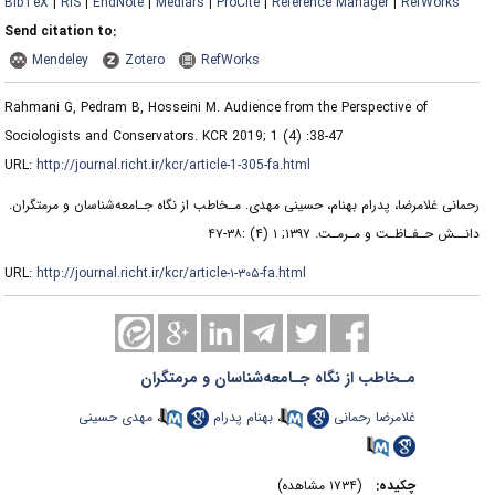
BibTeX
|
RIS
|
EndNote
|
Medlars
|
ProCite
|
Reference Manager
|
RefWorks
Send citation to:
Mendeley
Zotero
RefWorks
Rahmani G, Pedram B, Hosseini M. Audience from the Perspective of
Sociologists and Conservators. KCR 2019; 1 (4) :38-47
URL:
http://journal.richt.ir/kcr/article-1-305-fa.html
رحمانی غلامرضا، پدرام بهنام، حسینی مهدی. ﻣـﺨﺎﻃﺐ از ﻧﮕﺎه ﺟـﺎمعه‌ﺷﻨﺎﺳﺎن و ﻣﺮﻣﺘﮕﺮان.
دانــش حـفـاظـت و مـرمـت. ۱۳۹۷; ۱ (۴) :۳۸-۴۷
URL:
http://journal.richt.ir/kcr/article-۱-۳۰۵-fa.html
ﻣـﺨﺎﻃﺐ از ﻧﮕﺎه ﺟـﺎمعه‌ﺷﻨﺎﺳﺎن و ﻣﺮﻣﺘﮕﺮان
غلامرضا رحمانی
،
بهنام پدرام
،
مهدی حسینی
چکیده:
(۱۷۳۴ مشاهده)