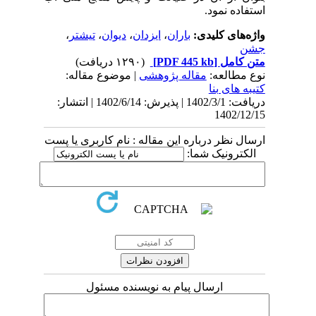
استفاده نمود.
واژه‌های کلیدی:
باران
،
ایزدان
،
دیوان
،
تیشتر
،
جشن
متن کامل
[PDF 445 kb]
(۱۲۹۰ دریافت)
نوع مطالعه:
مقاله پژوهشی
| موضوع مقاله:
کتیبه های بنا
دریافت: 1402/3/1 | پذیرش: 1402/6/14 | انتشار:
1402/12/15
ارسال نظر درباره این مقاله : نام کاربری یا پست
الکترونیک شما:
ارسال پیام به نویسنده مسئول