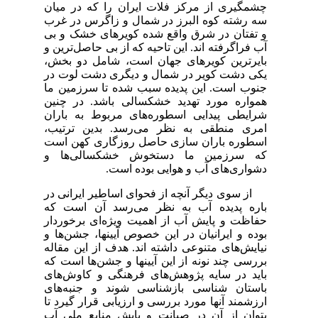
چشمگیری از مرکز فلات ایران را که در میان
سه رشته کوه البرز در شمال و زاگرس در غرب
و تفتان در شرق واقع شده کویر‌های خشک و بی
آب فراگرفته اند. این تاحیه که از بی حاصل‌ترین و
بایر‌ترین کویر‌های جهان است، شامل دو بخش،
یکی دشت کویر در شمال و دیگری دشت لوت در
جنوب است. این پدیده سبب شده تا سرزمین ما
همواره مورد تهدید خشکسالی باشد. در چنین
شرایطی پیدایی اسطوره‌های مربوط به باران
امری منطقی به نظر می‌رسد. بدین ترتیب،
اسطوره باران سازی حاصل روزگاری کهن است
که سرزمین ما دستخوش خشکسالی‌ها و
دشواری‌های آب و هوایی بوده است.
از سوی دیگر آنچه از فحوای اساطیر ایرانی در
باره پدیده آب به نظر می‌رسد آن است که
حفاظت و پایش آب از اهمیت ویژه‌ای برخوردار
بوده و ایرانیان در این خصوص آیینها، جشن‌ها و
نیایش‌های متنوعی داشته اند. هدف از این مقاله
بررسی چند نونه از این آیینها و جشن‌ها است که
باید در سایه پژوهش‌های فرهنگی و کاوش‌های
باستان شناسی بازشناسی شوند و جنبه‌های
ارزشمند آنها مورد بررسی و ارزیابی قرار گیرد تا
بتوان از آن در صیانت و پایش منابع ملی آب