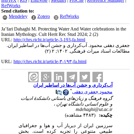
BibTeX
|
RIS
|
EndNote
|
Medlars
|
ProCite
|
Reference Manager
|
RefWorks
Send citation to:
Mendeley
Zotero
RefWorks
Ja’fari Dahaghi M. Protecting Water And Water celebrations in the
Iranian Mythology. Cult Herit Rec Stud 2024; 2 (2)
URL:
http://chrs.richt.ir/article-3-193-fa.html
جعفری دهقی محمود. آب‌کرداری و جشن آب‌ها در اساطیر ایران.
مطالعات اسناد میراث فرهنگی. ۱۴۰۲; ۲ (۲)
URL:
http://chrs.richt.ir/article-۳-۱۹۳-fa.html
آب‌کرداری و جشن آب‌ها در اساطیر ایران
*
محمود جعفری دهقی
گروه فرهنگ و زبان‌های باستانی دانشکدۀ ادبیات
و علوم انسانی دانشگاه تهران ،
mdehaghi@ut.ac.ir
چکیده:
(۴۴۸۳ مشاهده)
سرزمین ایران از دیرباز آب و هوا و جغرافیای
طبیعی متنوعی را تجربه کرده است. بخش