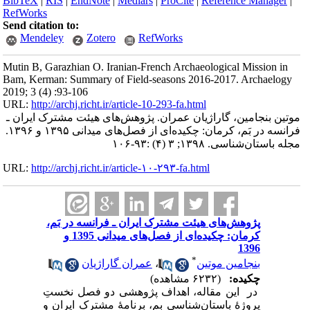
BibTeX
|
RIS
|
EndNote
|
Medlars
|
ProCite
|
Reference Manager
|
RefWorks
Send citation to:
Mendeley
Zotero
RefWorks
Mutin B, Garazhian O. Iranian-French Archaeological Mission in
Bam, Kerman: Summary of Field-seasons 2016-2017. Archaelogy
2019; 3 (4) :93-106
URL:
http://archj.richt.ir/article-10-293-fa.html
موتین بنجامین، گاراژیان عمران. پژوهش‌های هیئت مشترک ایران ـ
فرانسه در بَم، کرمان: چکیده‌ای از فصل‌های میدانی ۱۳۹۵ و ۱۳۹۶.
مجله باستان‌شناسی. ۱۳۹۸; ۳ (۴) :۹۳-۱۰۶
URL:
http://archj.richt.ir/article-۱۰-۲۹۳-fa.html
پژوهش‌های هیئت مشترک ایران ـ فرانسه در بَم،
کرمان: چکیده‌ای از فصل‌های میدانی 1395 و
1396
*
بنجامین موتین
،
عمران گاراژیان
چکیده:
(۶۲۳۲ مشاهده)
در این مقاله، اهداف پژوهشی دو فصل نخستِ
پروژۀ باستان‌شناسی بم، برنامۀ مشترک ایران و