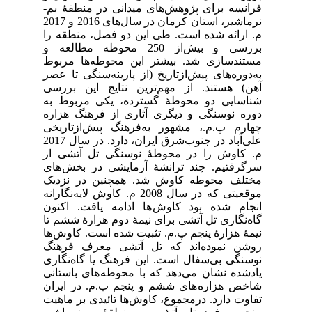
فرانسه برای پژوهش‌های میدانی در منطقۀ بم-
نرماشیر، استان کرمان در سال‌های 2016 و 2017
م. ارائه شده است. طی این دو فصل، منطقه را
بررسی و بیش‌از 250 محوطه مطالعه و
مستندسازی شد. بیشتر این محوطه‌ها مربوط
به‌دوره‌های پیش‌ازتاریخ (از پارینه‌سنگی تا عصر
آهن) هستند. از مهم‌ترین نتایج این بررسی
شناسایی دو محوطۀ گسترده، یکی مربوط به
دوره نوسنگی و دیگری آثاری از فرهنگ هزاره
چهارم پ.م.، مشهور به‌فرهنگ پیش‌ازتاریخی
علی‌آباد در جنوب‌شرق ایران، دارد. در سال 2017
م. کاوش را در محوطۀ نوسنگی تل آتشی از
سرگرفتیم. چند ترانشۀ آزمایشی در بخش های
مختلف محوطه کاوش شد. همچنین در نزدیک
موقعیتی که در سال 2008 م. کاوش لایه‌نگارانه
انجام شده بود کاوش ها ادامه یافت. اکنون
گاه‌نگاری تل آتشی برای نیمۀ دوم هزارۀ ششم تا
نیمۀ هزارۀ پنجم پ.م. تثبیت شده است. کاوش ها
روشن نموده‌اند که تل آتشی معرف فرهنگ
نوسنگی بی‌سفال است. این فرهنگ یا گاه‌نگاری
یادشده نشان می‌دهد که با محوطه های باستانی
شاخص هزاره های ششم و پنجم پ.م. در ایران
تفاوت دارد. درمجموع، کاوش‌ها تائیدی بر ماهیت