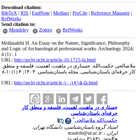
Download citation:
BibTeX
|
RIS
|
EndNote
|
Medlars
|
ProCite
|
Reference Manager
|
RefWorks
Send citation to:
Mendeley
Zotero
RefWorks
Mollasalehi H. An Essay on the Nature, Significance, Philosophy
and Logic of Archaeological professional works. Archaelogy 2024;
4 (1) : 1
URL:
http://archj.richt.ir/article-10-1715-fa.html
ملاصالحی حکمت‌الله. جستاری در ماهیت، اهمیت، فلسفه و منطق
کار حرفه‌ای باستان‌شناسی. مجله باستان‌شناسی. ۱۴۰۳; ۴ (۱) :۱-۸
URL:
http://archj.richt.ir/article-۱۰-۱۷۱۵-fa.html
جستاری در ماهیت، اهمیت، فلسفه و منطق کار
حرفه‌ای باستان‌شناسی
*
حکمت‌الله ملاصالحی
استاد گروه باستان‌شناسی، دانشگاه تهران،
ایران. ،
msalehi@ut.ac.ir
چکیده:
(۳۱۸۳ مشاهده)