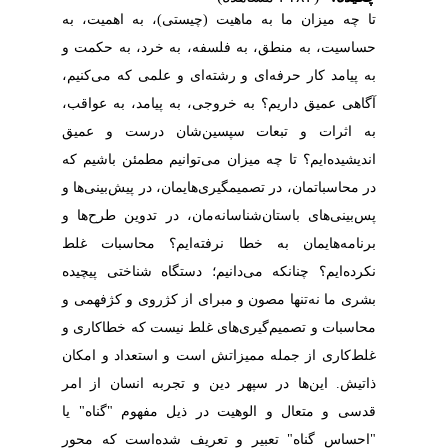
تا چه میزان ما به ماهیت (چیستی)، به اهمیت، به
حساسیت، به منطق، به فلسفه، به خرد، به حکمت و
به پیامد کار حرفه‌ای و رشته‌ای و علمی که می‌کنیم،
آگاهی عمیق داریم؟ به خروجی، به پیامد، به عواقب،
به اثرات و تبعات سپسین‌شان درست و عمیق
اندیشیده‌ایم؟ تا چه میزان می‌توانیم مطمئن باشیم که
در محاسباتمان، در تصمیمگیری‌هایمان، در پیش‌بینی‌ها و
پس‌بینی‌های باستان‌شناسانه‌مان، در تدوین طرح‌ها و
برنامه‌هایمان به خطا نرفته‌ایم؟ محاسبات غلط
نکرده‌ایم؟ چنانکه می‌دانیم؛ دستگاه شناختی پیچیده
بشری ما نه
تنها مصون و مبرای از کژروی و کژفهمی و
محاسبات و تصمیم‌گیری‌های غلط نیست که خطاکاری و
غلط
کاری از جمله ممیزاتش است و استعداد و امکان
ذاتیش. این‌ها در سپهر دین و تجربه انسان از امر
قدسی و متعال و الوهیت در ذیل مفهوم "گناه" یا
"احساس گناه" تعبیر و تعریف شده
است که محور