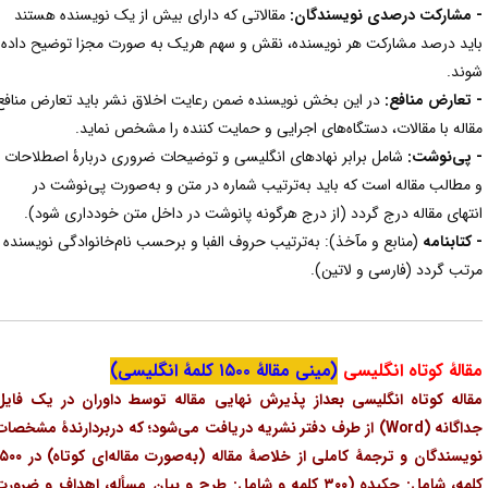
 مشارکت درصدی نویسندگان:
مقالاتی که دارای بیش از یک نویسنده هستند
اید درصد مشارکت هر نویسنده، نقش و سهم هریک به صورت مجزا توضیح داده
وند.
 تعارض منافع:
در این بخش نویسنده ضمن رعایت اخلاق نشر باید تعارض منافع
قاله با مقالات، دستگاه‌های اجرایی و حمایت کننده را مشخص نماید.
 پی‌نوشت:
شامل برابر نهادهای انگلیسی و توضیحات ضروری دربارۀ اصطلاحات
 مطالب مقاله است که باید به‌ترتیب شماره‌ در متن و به‌صورت پی‌نوشت در
نتهای مقاله درج گردد (از درج هرگونه پانوشت در داخل متن خودداری شود).
 کتابنامه
(منابع و مآخذ): به‌ترتیب حروف الفبا و برحسب نام‌خانوادگی نویسنده
رتب گردد (فارسی و لاتین).
قالۀ کوتاه انگلیسی
(مینی مقالۀ ۱۵۰۰ کلمۀ انگلیسی)
قاله کوتاه انگلیسی بعداز پذیرش نهایی مقاله توسط داوران در یک فایل
جداگانه (Word) از طرف دفتر نشریه دریافت می‌شود؛ که دربردارندۀ مشخصات
نویسندگان و ترجمۀ کاملی از خلاصۀ‌ مقاله (به‌صورت مقاله‌ای کوتاه) در ۱۵۰۰
کلمه، شامل: چکیده (۳۰۰ کلمه و شامل: طرح و بیان مسأله، اهداف و ضرورت