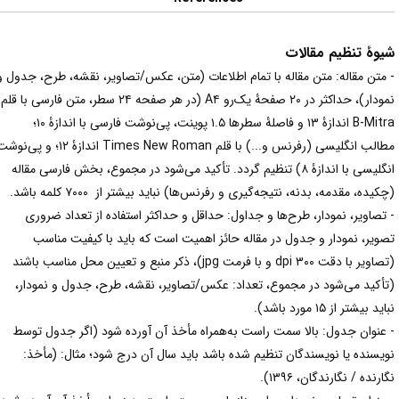
یوۀ تنظیم مقالات
 متن مقاله: متن مقاله با تمام اطلاعات (متن، عکس/تصاویر، نقشه، طرح، جدول و
نمودار)، حداکثر در ۲۰ صفحۀ یک‌رو A۴ (در هر صفحه ۲۴ سطر، متن فارسی با قلم
B-Mitra اندازۀ ۱۳ و فاصلۀ سطرها ۱.۵ پوینت، پی‌نوشت فارسی با اندازۀ ۱۰؛
مطالب انگلیسی (رفرنس و...) با قلم Times New Roman اندازۀ ۱۲؛ و پی‌نوشت
انگلیسی با اندازۀ ۸) تنظیم گردد. تأکید می‌شود در مجموع، بخش فارسی مقاله
کیده، مقدمه، بدنه، نتیجه‌گیری و رفرنس‌ها) نباید بیشتر از ۷۰۰۰ کلمه باشد.
 تصاویر، نمودار، طرح‌ها و جداول: حداقل و حداکثر استفاده از تعداد ضروری
صویر، نمودار و جدول در مقاله حائز اهمیت است که باید با کیفیت مناسب
(تصاویر با دقت ۳۰۰ dpi و با فرمت jpg)، ذکر منبع و تعیین محل مناسب باشند
تأکید می‌شود در مجموع، تعداد: عکس/تصاویر، نقشه، طرح، جدول و نمودار،
اید بیشتر از ۱۵ مورد باشد).
 عنوان جدول: بالا سمت راست به‌همراه مأخذ آن آورده شود (اگر جدول توسط
ویسنده یا نویسندگان تنظیم شده باشد باید سال آن درج شود؛ مثال: (مأخذ:
ارنده / نگارندگان، ۱۳۹۶).