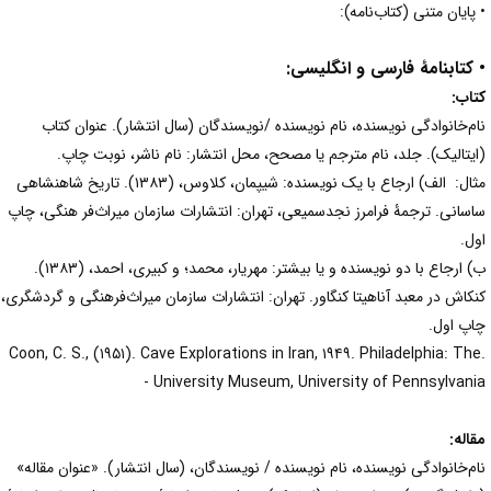
 پایان متنی (کتاب‌نامه):
 کتابنامۀ فارسی و انگلیسی:
تاب:
ام‌خانوادگی نویسنده، نام نویسنده /نویسندگان (سال انتشار). عنوان کتاب
ایتالیک). جلد، نام مترجم یا مصحح، محل انتشار: نام ناشر، نوبت چاپ.
ثال:
الف) ارجاع با یک نویسنده: شیپمان، کلاوس، (۱۳۸۳). تاریخ شاهنشاهی
اسانی. ترجمۀ فرامرز نجدسمیعی، تهران: انتشارات سازمان میراث‌فر هنگی، چاپ
ول.
ب) ارجاع با دو نویسنده و یا بیشتر: مهریار، محمد؛ و کبیری، احمد، (۱۳۸۳).
نکاش در معبد آناهیتا کنگاور. تهران: انتشارات سازمان میراث‌فرهنگی و گردشگری،
اپ اول.
.Coon, C. S., (۱۹۵۱). Cave Explorations in Iran, ۱۹۴۹. Philadelphia: Th
University Museum, University of Pennsylvania 
قاله:
ام‌خانوادگی نویسنده، نام نویسنده / نویسندگان، (سال انتشار). «عنوان مقاله»