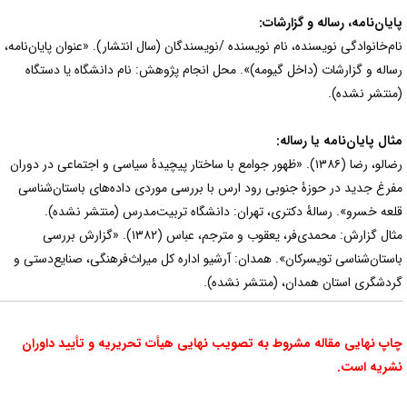
ایان‌نامه، رساله و گزارشات:
ام‌خانوادگی نویسنده، نام نویسنده /نویسندگان (سال انتشار). «عنوان پایان‌نامه،
ساله و گزارشات (داخل گیومه)». محل انجام پژوهش: نام دانشگاه یا دستگاه
منتشر نشده).
ثال پایان‌نامه یا رساله:
رضالو، رضا (۱۳۸۶). «ظهور جوامع با ساختار پیچیدۀ سیاسی و اجتماعی در دوران
فرغ جدید در حوزۀ جنوبی رود ارس با بررسی موردی داده‌های باستان‌شناسی
لعه خسرو». رسالۀ دکتری، تهران: دانشگاه تربیت‌مدرس (منتشر نشده).
مثال گزارش: محمدی‌فر، یعقوب و مترجم، عباس (۱۳۸۲). «گزارش بررسی
استان‌شناسی تویسرکان». همدان: آرشیو اداره کل میراث‌فرهنگی، صنایع‌دستی و
ردشگری استان همدان، (منتشر نشده).
اپ نهایی مقاله مشروط به تصویب نهایی هیأت تحریریه و تأیید داوران
شریه است.