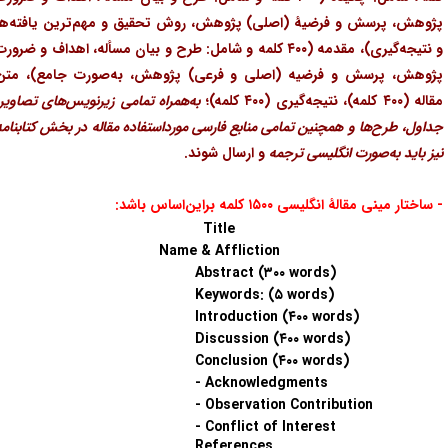
ژوهش، پرسش و فرضیۀ (اصلی) پژوهش، روش تحقیق و مهم‌ترین یافته‌ها
و نتیجه‌گیری)، مقدمه (۴۰۰ کلمه و شامل: طرح و بیان مسأله، اهداف و ضرورت
ژوهش، پرسش و فرضیه (اصلی و فرعی) پژوهش، به‌صورت جامع)، متن
 (۴۰۰ کلمه)، نتیجه‌گیری (۴۰۰ کلمه)؛
به‌همراه تمامی زیرنویس‌های تصاویر،
داول، طرح‌ها و همچنین تمامی منابع فارسی مورداستفاده مقاله در بخش کتابنامه
یز باید به‌صورت انگلیسی ترجمه
و ارسال شوند.
ساختار مینی مقالۀ انگلیسی ۱۵۰۰ کلمه براین‌اساس باشد:
Title
Name & Affliction
Abstract (۳۰۰ words)
Keywords:
(۵ words)
Introduction (۴۰۰ words)
Discussion (۴۰۰ words)
Conclusion (۴۰۰ words)
- Acknowledgments
- Observation Contribution
- Conflict of Interest
References