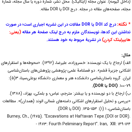
داخل گیومه). عنوان مجله (ایتالیک). محل نشر، شمارۀ دوره یا سال مجله، شمارۀ
له، صفحه‌های مقاله در مجله. درج DOI یا DOR مقاله.
 نکته:
درج کد DOI یا DOR مقالات در این نشریه اجباری است؛ در صورت
داشتن این کدها، نویسندگان ملزم به درج لینک صفحۀ هر مقاله
(یعنی:
ایپرلینک کردن)
در نشریۀ مربوط به خود هستند.
ثال:
الف) ارجاع با یک نویسنده: خسروزاده، علیرضا، (۱۳۹۲). «محوطه‌ها و استقرارهای
شکانی جزیرۀ قشم». دو فصلنامۀ علمی-پژوهشی پژوهش‌های باستان‌شناسی
ایران. گروه باستان‌شناسی دانشکده هنر و معماری دانشگاه بوعلی‌سینا، ۳(۵):
۷۹-۱
(DOI یا DOR).
ب) ارجاع با دو نویسنده و یا بیشتر: مترجم، عباس؛ و بلمکی، بهزاد، (۱۳۸۸).
بررسی و تحلیل استقرارهای اشکانی دامنه‌های شمالی الوند (همدان)». مطالعات
تان‌شناسی، ۱ (۱): ۱۵۳-۱۳۵. (DOI یا DOR).
.(DOI or DOR).Burney, Ch., (۱۹۷۵). “Excavations at Haftavan Tepe
۱۹۷۳: Fourth Peliminary Report”. Iran, XIII: ۱۴۹-۱۶۴ 