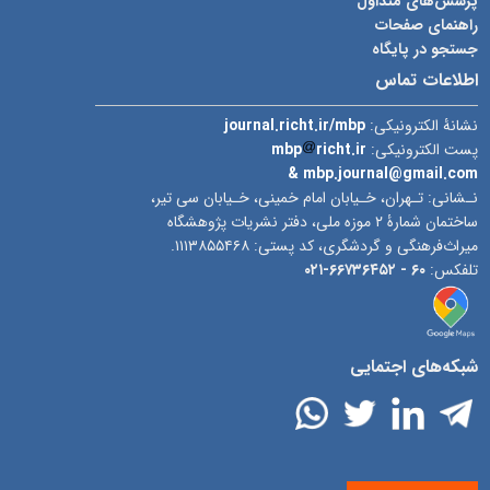
پرسش‌های متداول
راهنمای صفحات
جستجو در پایگاه
اطلاعات تماس
نشانۀ الکترونیکی:
journal.richt.ir/mbp
پست الکترونیکی:
richt.ir
mbp
& mbp.journal@gmail.com
نـشانی: تـهران، خـیابان امام خمینی، خـیابان سی تیر،
ساختمان شمارۀ ۲ موزه ملی، دفتر نشریات پژوهشگاه
میراث‌فرهنگی و گردشگری، کد پستی: ۱۱۱۳۸۵۵۴۶۸.
تلفکس:
۶۰ -
۶۶۷۳۶۴۵۲-۰۲۱
شبکه‌های اجتمایی