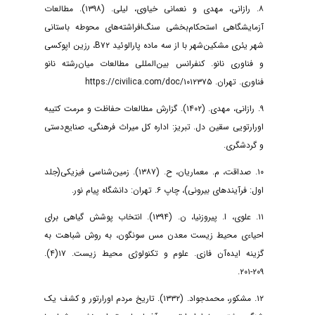
۸. رازانی، مهدی و نعمانی خیاوی، لیلی. (۱۳۹۸). مطالعات
آزمایشگاهی استحکام‌بخشی سنگ‌افراشته‌های محوطه باستانی
شهر یئری مشکین‌شهر با از سه ماده پارالوئید B۷۲، رزین اپوکسی
و فناوری نانو. کنفرانس بین‌المللی مطالعات میان‌رشته نانو
فناوری. تهران. https://civilica.com/doc/۱۰۱۲۳۷۵
۹. رازانی، مهدی. (۱۴۰۲). گزارش مطالعات حفاظت و مرمت کتیبه
اورارتویی سقین دل. تبریز: اداره کل میراث فرهنگی، صنایع‌دستی
و گردشگری.
۱۰. صداقت، م. معماریان، ح. (۱۳۸۷). زمین‌شناسی فیزیکی(جلد
اول: فرآیندهای بیرونی)، چاپ ۶. تهران: دانشگاه پیام نور.
۱۱. علوی، ا. پیروزنیا، ن. (۱۳۹۴). انتخاب پوشش گیاهی برای
احیاءی محیط زیست معدن مس سونگون، به روش شباهت به
گزینه ایده‌آن فازی. علوم و تکنولوژی محیط زیست. ۱۷(۴).
۲۰۹-۲۰۱.
۱۲. مشکور، محمدجواد. (۱۳۳۲). تاریخ مردم اورارتور و کشف یک