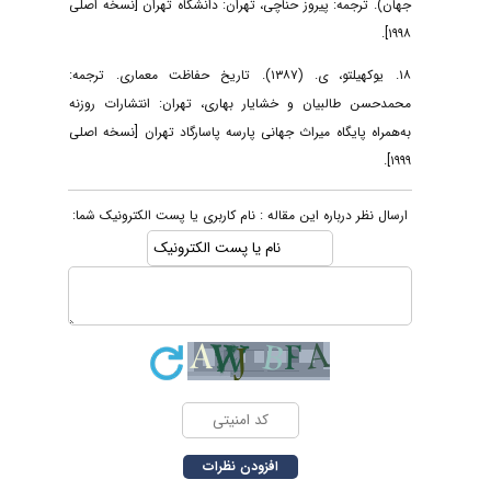
جهان). ترجمه: پیروز حناچی، تهران: دانشگاه تهران [نسخه اصلی
۱۹۹۸].
۱۸. یوکهیلتو، ی. (۱۳۸۷). تاریخ حفاظت معماری. ترجمه:
محمدحسن طالبیان و خشایار بهاری، تهران: انتشارات روزنه
به‌همراه پایگاه میراث جهانی پارسه پاسارگاد تهران [نسخه اصلی
۱۹۹۹].
ارسال نظر درباره این مقاله : نام کاربری یا پست الکترونیک شما: