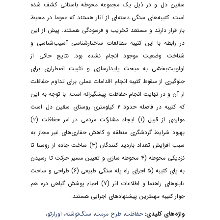
سقین دل و در ذیل یک مجموعه محوطه باستانی کشف شده
است. کتیبه‌های سنگی دسته‌ای از آثار هستند که عموما در محیط
باز قرار دارند و مستعد تخریب و فرسودگی هستند. پیش از این
در رابطه با این کتیبه مطالعات ساختارشناسی آسیب‌شناسی و
شناخت وضعیت موجود انجام نشده بود. نتایج حاکی از
اولویت‌بخشی به مبحث پایدارسازی و تثبیت اضطراری برای
جلوگیری از سقوط کتیبه انجام اقدامات عملی برای تداوم حفاظت
از آن و در نهایت انجام حفاظت پیشگیرانه است. با توجه به این
که کتیبه در فاصله حدود ۲ کیلومتری روستای سقین دل است
مواردی از قبیل (۱) ایجاد مشارکت مردمی در امر حفاظت (۲)
بهبود شرایط گردشگری منطقه و کاهش حفاری‌های غیر مجاز به
سبب افزایش تعداد بازدید کنندگان (۳) ساخت جاده از روستا تا
نزدیکی محوطه (۴ محوطه سازی و تعیین مسیر حرکت تا رسیدن
به پای کتیبه (۵ اجرای راه پله سنگی طبیعی (۶) طراحی و ساخت
تابلوهای راهنما و اطلاعات اثر (۷) احیاء پوشش گیاهی دره هم
جوار کتیبه مهمترین پیشنهادهای اجرایی هستند.
واژه‌های کلیدی:
حفاظت
،
طرح مرمت
،
سنگ‌نوشته
،
اورارتو
،