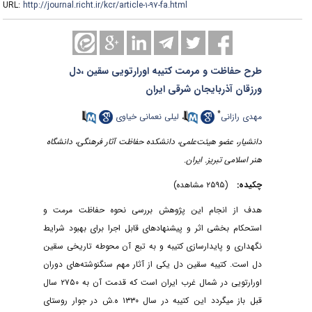
URL:
http://journal.richt.ir/kcr/article-۱-۹۷-fa.html
طرح حفاظت و مرمت کتیبه اورارتویی سقین ،دل
ورزقان آذربایجان شرقی ایران
*
مهدی رازانی
،
لیلی نعمانی خیاوی
دانشیار، عضو هیئت‌علمی، دانشکده حفاظت آثار فرهنگی، دانشگاه
هنر اسلامی تبریز. ایران.
چکیده:
(۲۵۹۵ مشاهده)
هدف از انجام این پژوهش بررسی نحوه حفاظت مرمت و
استحکام بخشی اثر و پیشنهادهای قابل اجرا برای بهبود شرایط
نگهداری و پایدارسازی کتیبه و به تبع آن محوطه تاریخی سقین
دل است. کتیبه سقین دل یکی از آثار مهم سنگنوشته‌های دوران
اورارتویی در شمال غرب ایران است که قدمت آن به ۲۷۵۰ سال
قبل باز میگردد این کتیبه در سال ۱۳۳۰ ه.ش در جوار روستای