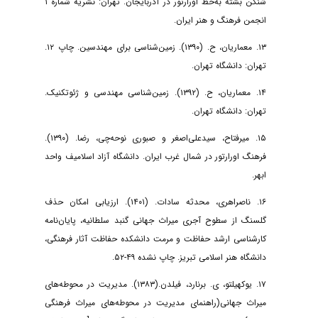
شنگن بشته به‌خط اورارتور در آذربایجان. تهران: نشریه شماره ۱
انجمن فرهنگ و هنر ایران.
۱۳. معماریان، ح. (۱۳۹۰). زمین‌شناسی برای مهندسین. چاپ ۱۲.
تهران: دانشگاه تهران.
۱۴. معماریان، ح. (۱۳۹۲). زمین‌شناسی مهندسی و ژئوتکنیک.
تهران: دانشگاه تهران.
۱۵. میرفتاح، سیدعلی‌اصغر و صبوری نوحه‌چی، رضا. (۱۳۹۰).
فرهنگ اورارتور در شمال غرب ایران. دانشگاه آزاد اسلامیف واحد
ابهر.
۱۶. ناصراهری، محدثه سادات. (۱۴۰۱). ارزیابی امکان حذف
گلسنگ از سطوح آجری میراث جهانی گنبد سلطانیه، پایان‌نامه
کارشناسی ارشد حفاظت و مرمت دانشکده حفاظت آثار فرهنگی،
دانشگاه هنر اسلامی تبریز. چاپ نشده ۴۹-۵۲.
۱۷. یوکهیلتو، ی. برنارد، فیلدن.(۱۳۸۳). مدیریت در محوطه‌های
میراث جهانی(راهنمای مدیریت در محوطه‌های میراث فرهنگی