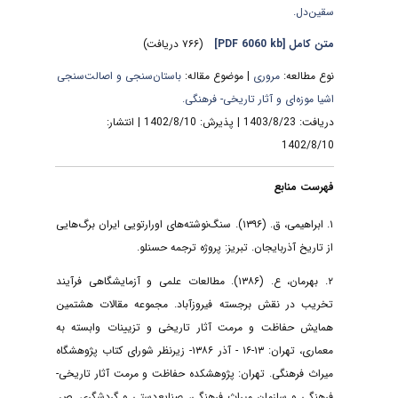
سقین‌دل.
متن کامل
[PDF 6060 kb]
(۷۶۶ دریافت)
نوع مطالعه:
مروری
| موضوع مقاله:
باستان‌سنجی و اصالت‌سنجی
اشیا موزه‌ای و آثار تاریخی- فرهنگی.
دریافت: 1403/8/23 | پذیرش: 1402/8/10 | انتشار:
1402/8/10
فهرست منابع
۱. ابراهیمی، ق. (۱۳۹۶). سنگ‌نوشته‌های اورارتویی ایران برگ‌هایی
از تاریخ آذربایجان. تبریز: پروژه ترجمه حسنلو.
۲. بهرمان، ع. (۱۳۸۶). مطالعات علمی و آزمایشگاهی فرآیند
تخریب در نقش برجسته فیروزآباد. مجموعه مقالات هشتمین
همایش حفاظت و مرمت آثار تاریخی و تزیینات وابسته به
معماری، تهران: ۱۳-۱۶ - آذر ۱۳۸۶- زیرنظر شورای کتاب پژوهشگاه
میراث فرهنگی. تهران: پژوهشکده حفاظت و مرمت آثار تاریخی-
فرهنگی و سازمان میراث فرهنگی، صنایع‌دستی و گردشگری. ص.