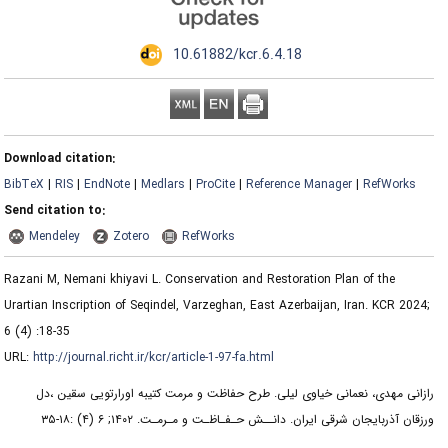
‎ 10.61882/kcr.6.4.18
Download citation:
BibTeX
|
RIS
|
EndNote
|
Medlars
|
ProCite
|
Reference Manager
|
RefWorks
Send citation to:
Mendeley
Zotero
RefWorks
Razani M, Nemani khiyavi L. Conservation and Restoration Plan of the
Urartian Inscription of Seqindel, Varzeghan, East Azerbaijan, Iran. KCR 2024;
6 (4) :18-35
URL:
http://journal.richt.ir/kcr/article-1-97-fa.html
رازانی مهدی، نعمانی خیاوی لیلی. طرح حفاظت و مرمت کتیبه اورارتویی سقین ،دل
ورزقان آذربایجان شرقی ایران. دانــش حـفـاظـت و مـرمـت. ۱۴۰۲; ۶ (۴) :۱۸-۳۵