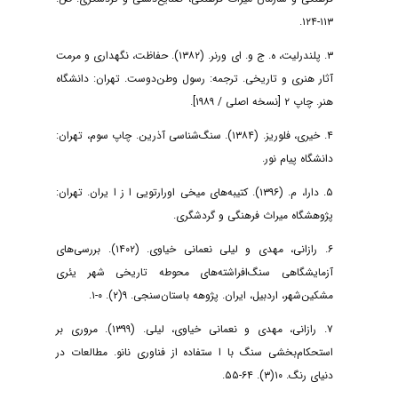
۱۱۳-۱۲۴.
۳. پلندرلیت، ه. ج و. ای ورنر. (۱۳۸۲). حفاظت، نگهداری و مرمت
آثار هنری و تاریخی. ترجمه: رسول وطن‌دوست. تهران: دانشگاه
هنر. چاپ ۲ [نسخه اصلی / ۱۹۸۹].
۴. خیری، فلوریز. (۱۳۸۴). سنگ‌شناسی آذرین. چاپ سوم، تهران:
دانشگاه پیام نور.
۵. دارا، م. (۱۳۹۶). کتیبه‌های میخی اورارتویی ا ز ا یران. تهران:
پژوهشگاه میراث فرهنگی و گردشگری.
۶. رازانی، مهدی و لیلی نعمانی خیاوی. (۱۴۰۲). بررسی‌های
آزمایشگاهی سنگ‌افراشته‌های محوطه تاریخی شهر یئری
مشکین‌شهر، اردبیل، ایران. پژوهه باستان‌سنجی. ۹(۲). ۰-۱.
۷. رازانی، مهدی و نعمانی خیاوی، لیلی. (۱۳۹۹). مروری بر
استحکام‌بخشی سنگ با ا ستفاده از فناوری نانو. مطالعات در
دنیای رنگ. ۱۰(۳). ۶۴-۵۵.