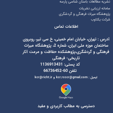
نشریه مطالعات باستان شناسی پارسه
سامانه ارزیابی نشریات
پژوهشگاه میراث فرهنگی و گردشگری
شرکت یکتاوب
اطلاعات تماس
آدرس
:
تهران، خیابان امام خمینی، خ سی تیر، روبروی
ساختمان موزه ملی ایران، شماره 2، پژوهشگاه میراث
فرهنگی و گردشگری،پژوهشکده حفاظت و مرمت آثار
تاریخی- فرهنگی
کد پستی: 1136913431
تلفن 60-66736452
ایمیل
:
kcr@richt.ir
kcr.rcccr@gmail.com
و
دسترسی به مطالب کاربردی و مفید