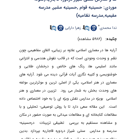
موردی: حسینیه قوام ,حسینیه مشیر, مدرسه
مقیمیه,مدرسه نظامیه)
*
ندا محمدی
،
زهرا دارابی
چکیده:
(۵۹۸۶ مشاهده)
آرایه ها در معماری اسلامی علاوه بر زیبایی، القای مفاهیمی چون
نظم و وحدت وجودی است که در قالب نقوش هندسی و انتزاعی
مانند اسلیمی ها، رنگ های خالص و درخشان طلایی و
خوشنویسی و کتیبه نگاری آیات قرآنی دیده می شود .آرایه های
معماری در هنر اسلامی، یکی از اصلی ترین و موثرترین مولفه
های وحدت بخش به شمار می رود
.
تزیین در معماری و هنر
اسلامی بویژه در مدارس نقش ویژه ای را به خود اختصاص داده
است. این مقاله سعی دارد تا با روش توصیفی- تحلیلی و با
مطالعات کتابخانه ای و مطالعات میدانی به صورت حضور در مکان
و مشاهده مستقیم به بررسی تطبیقی تزیینات درحسینیه-
مدرسه و مدارس سنتی شیراز دردوره قاجاریه بپردازد .بدین
منظورحسینیه –مدرسه مشیر و قوام و مدرسه مقیمیه و نظامیه