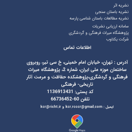
نشریه اثر
نشریه باستان سنجی
نشریه مطالعات باستان شناسی پارسه
سامانه ارزیابی نشریات
پژوهشگاه میراث فرهنگی و گردشگری
شرکت یکتاوب
اطلاعات تماس
آدرس
:
تهران، خیابان امام خمینی، خ سی تیر، روبروی
ساختمان موزه ملی ایران، شماره 2، پژوهشگاه میراث
فرهنگی و گردشگری،پژوهشکده حفاظت و مرمت آثار
تاریخی- فرهنگی
کد پستی: 1136913431
تلفن 60-66736452
ایمیل
:
kcr@richt.ir
kcr.rcccr@gmail.com
و