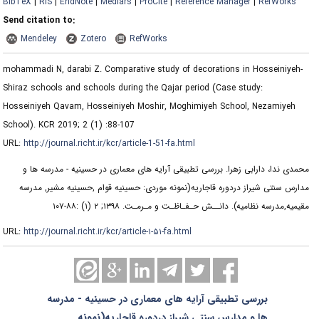
BibTeX
|
RIS
|
EndNote
|
Medlars
|
ProCite
|
Reference Manager
|
RefWorks
Send citation to:
Mendeley
Zotero
RefWorks
mohammadi N, darabi Z. Comparative study of decorations in Hosseiniyeh-
Shiraz schools and schools during the Qajar period (Case study:
Hosseiniyeh Qavam, Hosseiniyeh Moshir, Moghimiyeh School, Nezamiyeh
School). KCR 2019; 2 (1) :88-107
URL:
http://journal.richt.ir/kcr/article-1-51-fa.html
محمدی ندا، دارابی زهرا. بررسی تطبیقی آرایه های معماری در حسینیه - مدرسه ها و
مدارس سنتی شیراز دردوره قاجاریه(نمونه موردی: حسینیه قوام ,حسینیه مشیر, مدرسه
مقیمیه,مدرسه نظامیه). دانــش حـفـاظـت و مـرمـت. ۱۳۹۸; ۲ (۱) :۸۸-۱۰۷
URL:
http://journal.richt.ir/kcr/article-۱-۵۱-fa.html
بررسی تطبیقی آرایه های معماری در حسینیه - مدرسه
ها و مدارس سنتی شیراز دردوره قاجاریه(نمونه