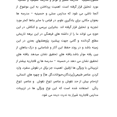
مورد تحلیل قرار گرفته است. اهمیت پرداختن به این موضوع از
آنجا ناشی می شود که مدارس سنتی و حسینیه – مدرسه ها
بعنوان مکانی برای یادگیری علوم، در قیاس با سایر بناها کمتر مورد
تجزیه و تحلیل قرار گرفته اند .بنابراین بررسی و کنکاش در این
حوزه می تواند ما را از داشته های فرهنگی در این برهه تاریخی
مطلع گردانده و گامی جهت پیشبرد پژوهشهای بعدی در این
زمینه باشد و در روند حفظ این آثار و شناسایی و درک بناهای از
بین رفته موثر باشد.یافته های تحقیق نشان میدهد یافته های
تحقیق نشان می دهد در حسینه – مدرسه ها ی قاجاریه بیشتر از
تزییناتی با ویژگی ها ازقبیل: اهمیت جز برکل در نقوش منفرد، وارد
کردن عناصر طبیعی(پرندگان،حیوانات،گل ها) و چهره های انسانی،
ازدحام بیش از حد نقوش و عناصر، تنوع نقوش و عناصر، تنوع
رنگی استفاده شده است که این نوع ویژگی ها در تزیینات
مدارس قاجاریه شیراز به ندرت دیده می شود.