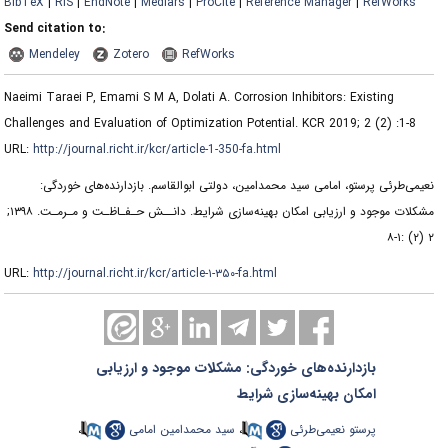
BibTeX
|
RIS
|
EndNote
|
Medlars
|
ProCite
|
Reference Manager
|
RefWorks
Send citation to:
Mendeley
Zotero
RefWorks
Naeimi Taraei P, Emami S M A, Dolati A. Corrosion Inhibitors: Existing
Challenges and Evaluation of Optimization Potential. KCR 2019; 2 (2) :1-8
URL:
http://journal.richt.ir/kcr/article-1-350-fa.html
نعیمی‌طرئی پرستو، امامی سید محمدامین، دولتی ابوالقاسم. بازدارنده‌های خوردگی:
مشکلات موجود و ارزیابی امکان بهینه‌سازی شرایط. دانــش حـفـاظـت و مـرمـت. ۱۳۹۸;
۲ (۲) :۱-۸
URL:
http://journal.richt.ir/kcr/article-۱-۳۵۰-fa.html
بازدارنده‌های خوردگی: مشکلات موجود و ارزیابی
امکان بهینه‌سازی شرایط
پرستو نعیمی‌طرئی
،
سید محمدامین امامی
،