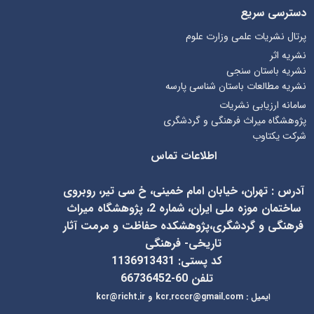
دسترسی سریع
پرتال نشریات علمی وزارت علوم
نشریه اثر
نشریه باستان سنجی
نشریه مطالعات باستان شناسی پارسه
سامانه ارزیابی نشریات
پژوهشگاه میراث فرهنگی و گردشگری
شرکت یکتاوب
اطلاعات تماس
آدرس
:
تهران، خیابان امام خمینی، خ سی تیر، روبروی
ساختمان موزه ملی ایران، شماره 2، پژوهشگاه میراث
فرهنگی و گردشگری،پژوهشکده حفاظت و مرمت آثار
تاریخی- فرهنگی
کد پستی: 1136913431
تلفن 60-66736452
ایمیل
:
kcr@richt.ir
kcr.rcccr@gmail.com
و