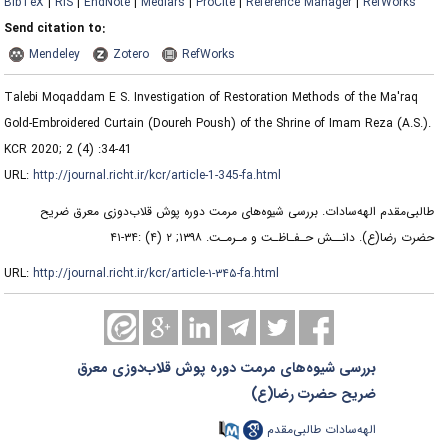
BibTeX
|
RIS
|
EndNote
|
Medlars
|
ProCite
|
Reference Manager
|
RefWorks
Send citation to:
Mendeley
Zotero
RefWorks
Talebi Moqaddam E S. Investigation of Restoration Methods of the Ma'raq
Gold-Embroidered Curtain (Doureh Poush) of the Shrine of Imam Reza (A.S.).
KCR 2020; 2 (4) :34-41
URL:
http://journal.richt.ir/kcr/article-1-345-fa.html
طالبی‌مقدم الهه‌سادات. بررسی شیوه‌های مرمت دوره پوش قلاب‌دوزی معرق ضریح
حضرت رضا(ع). دانــش حـفـاظـت و مـرمـت. ۱۳۹۸; ۲ (۴) :۳۴-۴۱
URL:
http://journal.richt.ir/kcr/article-۱-۳۴۵-fa.html
بررسی شیوه‌های مرمت دوره پوش قلاب‌دوزی معرق
ضریح حضرت رضا(ع)
الهه‌سادات طالبی‌مقدم