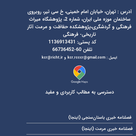
آدرس
:
تهران، خیابان امام خمینی، خ سی تیر، روبروی
ساختمان موزه ملی ایران، شماره 2، پژوهشگاه میراث
فرهنگی و گردشگری،پژوهشکده حفاظت و مرمت آثار
تاریخی- فرهنگی
کد پستی: 1136913431
تلفن 60-66736452
ایمیل
:
kcr@richt.ir
kcr.rcccr@gmail.com
و
دسترسی به مطالب کاربردی و مفید
فصلنامه خبری باستان‌سنجی (
اینجا
)
فصلنامه خبری مرمت (
اینجا
)