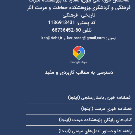
ساختمان موزه ملی ایران، شماره 2، پژوهشگاه میراث
فرهنگی و گردشگری،پژوهشکده حفاظت و مرمت آثار
تاریخی- فرهنگی
کد پستی: 1136913431
تلفن 60-66736452
ایمیل
:
kcr@richt.ir
kcr.rcccr@gmail.com
و
دسترسی به مطالب کاربردی و مفید
فصلنامه خبری باستان‌سنجی (
اینجا
)
فصلنامه خبری مرمت (
اینجا
)
کتاب‌های رایگان پژوهشکده مرمت (
اینجا
)
راهنماها و دستور العمل‌های مرمتی (
اینجا
)