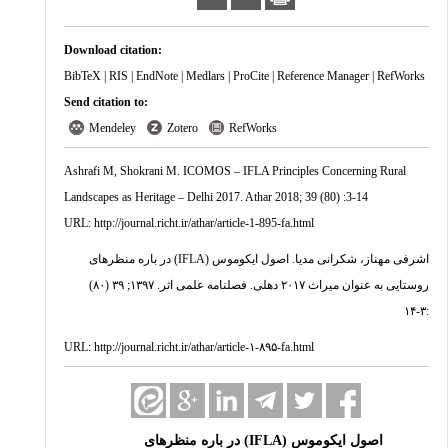
Download citation:
BibTeX
|
RIS
|
EndNote
|
Medlars
|
ProCite
|
Reference Manager
|
RefWorks
Send citation to:
Mendeley
Zotero
RefWorks
Ashrafi M, Shokrani M. ICOMOS – IFLA Principles Concerning Rural
Landscapes as Heritage – Delhi 2017. Athar 2018; 39 (80) :3-14
URL:
http://journal.richt.ir/athar/article-1-895-fa.html
اشرفی مهناز، شکرانی مدیا. اصول ایکوموس (IFLA) در باره منظرهای
روستایی به عنوان میراث ۲۰۱۷ دهلی. فصلنامه علمی اثر. ۱۳۹۷; ۳۹ (۸۰)
:۳-۱۴
URL:
http://journal.richt.ir/athar/article-۱-۸۹۵-fa.html
اصول ایکوموس (IFLA) در باره منظرهای