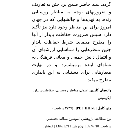
گردد. سند حاضر ضمن پرداختن به تعاریف
و ضرورت­های توجه به مناظر روستایی
زنده، به تهدید­ها و چالش­هایی که در جهان
امروز برای این مناظر وجود دارد نیز تأکید
دارد. سپس ضرورت حفاظت پایدار از آنها
را مطرح می­نماید. شرط حفاظت پایدار
چنین منظر­هایی را شناسایی ارزش­های آن
و انتقال دانش جمعی و معانی فرهنگی به
نسل­های آینده برمی­شمرد و در نهایت
معیارهایی برای دستیابی به این پایداری
مطرح می­کند.
واژه‌های کلیدی:
اصول
،
مناظر روستایی
،
حفاظت پایدار
،
ایکوموس
متن کامل
[PDF 1111 kb]
(۲۲۴۷ دریافت)
نوع مطالعه:
پژوهشي
| موضوع مقاله:
تخصصي
دریافت: 1397/7/10 | پذیرش: 1397/12/11 | انتشار: