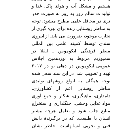
هستیم و مشکل آب و هوای پاک، غذا و
تولیدات سالم روز به روز به صورت جدی­
تری در محافل علمی مطرح می­شود، توجه
به مناظر روستایی زنده برای بهره گیری از
تجارب موجود، ضرورت می یابد. از این­روی
سندی توسط کمیته علمی بین المللی
منظر فرهنگی ایکوموس ـ ایفلا در
سمپوزیم مربوط به نوزدهمین اجلاس
عمومی ایکوموس در دهلی نو در ۲۰۱۷
تهیه و تصویب شد. در این سند سعی شده
توجه همگان به انواع روش­های تولیدی
مناظر روستایی اعم از کشاورزی،
دامداری، ماهیگیری، شکار و جمع آوری
مواد غذایی وحشی، جنگلداری و استخراج
منابع جلب شود و تعامل هرچه بیشتر
انسان با طبیعت، که در برگیرندۀ دانش
فنی و تجربی انسان­هاست، خاطر نشان