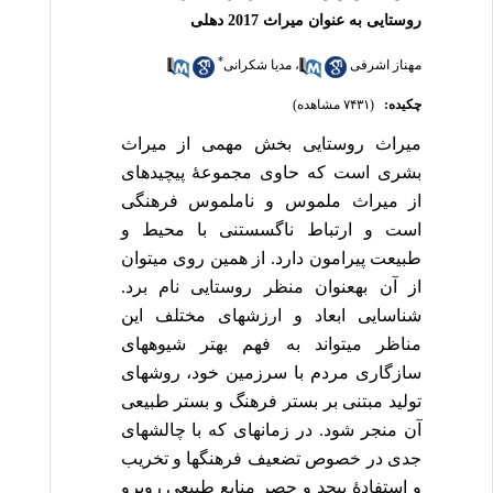
روستایی به عنوان میراث 2017 دهلی
*
مهناز اشرفی
،
مدیا شکرانی
چکیده:
(۷۴۳۱ مشاهده)
میراث روستایی بخش مهمی از میراث
بشری است که حاوی مجموعۀ پیچیده­ای
از میراث ملموس و ناملموس فرهنگی
است و ارتباط ناگسستنی با محیط و
طبیعت پیرامون دارد. از همین روی می­توان
از آن به­عنوان منظر روستایی نام برد.
شناسایی ابعاد و ارزش­های مختلف این
مناظر می­تواند به فهم بهتر شیوه­های
سازگاری مردم با سرزمین خود، روش­های
تولید مبتنی بر بستر فرهنگ و بستر طبیعی
آن منجر شود. در زمانه­ای که با چالش­های
جدی در خصوص تضعیف فرهنگ­ها و تخریب
و استفادۀ بی­حدِ و حصر منابع طبیعی روبرو