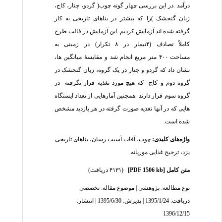
درآمد
.
در
این
بررسی
چهار
گونه
چوب
)
گردو،
چنار،
کاج،
زبان
گنجشک
(
را
که
بیشتر
در
بناهای
تاریخی
به
کار
گرفته
شده
اند
آزمایش
کردیم
.
این
آزمایش
در
قالب
طرح
کاملاً
تصادف
(
۴
تیمار
در
۸
تکرار
(
در
زمینی
به
مساحت
۴۰۰
متر
مربع
انجام
شد
و
مقایسۀ
میانگین
ها،
نشان
داد
که
گردو
و
چنار
در
یک
گروه،
زبان
گنجشک
در
گروه
دوم
و
کاج
که
هیچ
مورد
تغذیه
قرار
نگرفته
در
گروه
سوم
قرار
دارند
.
همچنین
آمارهایی
از
تعداد
ایستگاه
هایی
که
در
آنها
تغذیه
صورت
گرفته
در
هر
بازدید
مشخص
شده
است
.
واژه‌های کلیدی:
چوب
،
آفات آسیب رسان
،
بناهای تاریخی
یزد
،
ترجیح غذایی موریانه.
متن کامل
[PDF 1506 kb]
(۴۱۳۱ دریافت)
نوع مطالعه:
پژوهشي
| موضوع مقاله:
تخصصي
دریافت: 1395/1/24 | پذیرش: 1395/6/30 | انتشار:
1396/12/15