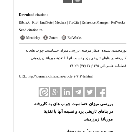
Download citation:
BibTeX
|
RIS
|
EndNote
|
Medlars
|
ProCite
|
Reference Manager
|
RefWorks
Send citation to:
Mendeley
Zotero
RefWorks
پورمحمدی سپیده، صفار مرضیه. بررسی میزان حساسیت چو ب های به
کاررفته در بناهای تاریخی یزد و نسبت آنها با تغذیۀ موریانۀ زیرزمینی.
فصلنامه علمی اثر. ۱۳۹۵; ۳۷ (۷۴) :۲۳-۳۶
URL:
http://journal.richt.ir/athar/article-۱-۷۱۲-fa.html
بررسی میزان حساسیت چو ب های به کاررفته
در بناهای تاریخی یزد و نسبت آنها با تغذیۀ
موریانۀ زیرزمینی
*
سپیده پورمحمدی
،
مرضیه صفار