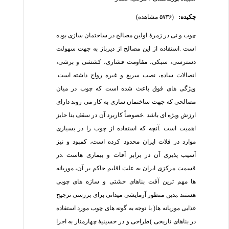
چکیده:
(۵۷۳۶ مشاهده)
چوب
و
نی
در
زمرۀ
اولین
مصالح
در
ساختمان
سازی
بوده
است
.
استفاده
از
این
مصالح
از
دیرباز
به
جهت
سهولت
دسترسی،
سبکی،
مقاومت
فشاری،
کششی
و
برشی،
اتصالات
ساده،
نصب
سریع
و
غیره
رواج
داشته
است
.
ویژگی
های
فوق
باعث
شده
است
که
چوب
در
میان
مصالحی
که
جهت
ساختمان
سازی
به
کار
می
روند
دارای
ارزش
ویژه
ای
باشد
.
خصوصاً
کاربرد
آن
در
سقف
بنا
حایز
اهمیت
است
.
آنچه
که
استفاده
از
چوب
را
در
بسیاری
موارد
در
فلات
ایران
محدود
کرده
است،
کمبود
و
نیز
آسیب
پذیری
آن
در
برابر
آفات
و
بیماری
هاست
.
در
قسمت
مرکزی
ایران
به
علت
اقلیم
حاکم
بر
آن،
موریانه
ها
مهم
ترین
آفت
بناهای
خشتی
و
سازه
های
چوبی
هستند
.
بدین
منظور
آزمایشی
میدانی
برای
بررسی
ترجیح
غذایی
موریانه
ها
)
با
توجه
به
گونه
های
چوب
مورد
استفاده
در
بناهای
تاریخی
(
طراحی
و
در
حسینیۀ
چهارمنار
به
اجرا