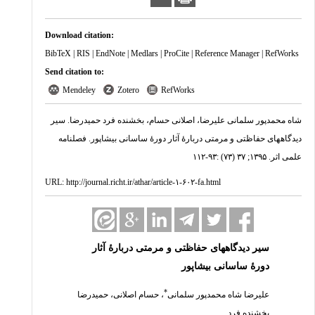
Download citation:
BibTeX
|
RIS
|
EndNote
|
Medlars
|
ProCite
|
Reference Manager
|
RefWorks
Send citation to:
Mendeley
Zotero
RefWorks
شاه محمدپور سلمانی علیرضا، اصلانی حسام، بخشنده فرد حمیدرضا. سیر
دیدگاههای حفاظتی و مرمتی دربارۀ آثار دورۀ ساسانی بیشاپور. فصلنامه
علمی اثر. ۱۳۹۵; ۳۷ (۷۳) :۹۳-۱۱۲
URL:
http://journal.richt.ir/athar/article-۱-۶۰۲-fa.html
سیر دیدگاههای حفاظتی و مرمتی دربارۀ آثار
دورۀ ساسانی بیشاپور
*
علیرضا شاه محمدپور سلمانی
،
حسام اصلانی
،
حمیدرضا
بخشنده فرد