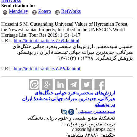
RefWorks
Send citation to:
Mendeley
Zotero
RefWorks
Hosseini S M. Outstanding Universal Values of Hyrcanian Forest,
the Newest Iranian Property, Inscribed in the UNESCO’s World
Heritage List. Tour Res 2019; 1 (3) :1-17
URL:
http://tr.richt.ir/article-7-69-fa.html
حسینی سیدمحسن. ارزش‌های منحصربه‌فرد جهانی جنگل‌های
هیرکانی، جدیدترین میراث جهانی ثبت‌شدۀ ایران در یونسکو.
پژوهش گردشگری. ۱۳۹۸; ۱ (۳) :۱-۱۷
URL:
http://tr.richt.ir/article-۷-۶۹-fa.html
ارزش‌های منحصربه‌فرد جهانی جنگل‌های
هیرکانی، جدیدترین میراث جهانی ثبت‌شدۀ ایران
در یونسکو
*
سیدمحسن حسینی
دانشکدۀ منابع طبیعی و علوم دریایی دانشگاه
تربیت مدرس، نور، ایران ،
:
hosseini@europe.com
چکیده:
(۸۳۸۸ مشاهده)