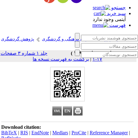
جستجو
سبد خرید
آیتمی وجود ندارد
فهرست
انتشارات پژوهشگاه میراث فرهنگی و گردشگری
پژوهش گردشگری
دوره ۱، شماره ۳ - ( پاییز ۱۳۹۸ )
جلد ۱ شماره ۳ صفحات
۱۷-۱
|
برگشت به فهرست نسخه ها
Download citation:
BibTeX
|
RIS
|
EndNote
|
Medlars
|
ProCite
|
Reference Manager
|