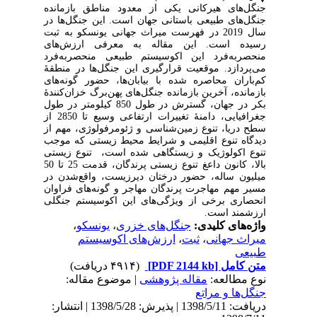
جنگل‌های هیرکانی یکی از معدود مناطق بازمانده
جنگل‌های طبیعی باستانی جهان است. این جنگل‌ها در
سال 2019 در فهرست میراث جهانی یونسکو به ثبت
رسیده است. این مقاله به معرفی ارزش‌های
منحصربه‌فرد این اکوسیستم طبیعی منحصربه‌فرد
می‌پردازد. موقعیت قرارگیری این جنگل‌ها در منطقۀ
کم‌باران محاصره شده با بیابان‌ها، حضور گونه‌های
بازمانده، آخرین بازمانده جنگل‌های پهن‌برگ خزان‌کنندۀ
بکر در جهان، گسترش در طول 850 کیلومتر در طول
جغرافیایی، دامنۀ تغییرات ارتفاعی وسیع تا 2850 از
سطح دریا، تنوع زمین‌شناسی و ژئومرفولوژی، مهم از
دیدگاه تنوع اقلیمی و شرایط محیط زیستی که موجب
تنوع اکولوژیک و زیستگاهی شده است، تنوع زیستی
بالا، کانون داعغ تنوع زیستی پرندگان، قدمت 25 تا 50
میلیون ساله، حضور درختان دیرزیست، واقع‌شدن در
مسیر مهم مهاجرت پرندگان مهاجر و گونه‌های فراوان
انحصاری برخی از ویژگی‌های این اکوسیستم جنگلی
ارزشمند است.
واژه‌های کلیدی:
جنگل‌های خزری
،
یونسکو
،
میراث جهانی
،
ثبت
،
ارزش‌های اکوسیستم
طبیعی
متن کامل
[PDF 2144 kb]
(۴۹۱۴ دریافت)
نوع مطالعه:
مقاله پژوهشی
| موضوع مقاله:
جنگل‌ها و مراتع
دریافت: 1398/5/11 | پذیرش: 1398/5/28 | انتشار: