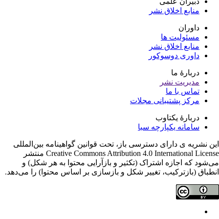
دبیران علمی
منابع اخلاق نشر
داوران
مسئولیت ها
منابع اخلاق نشر
داوری دوسوکور
دربارۀ ما
مدیریت نشر
تماس با ما
مرکز پشتیبانی مجلات
دربارۀ یکتاوب
سامانه یکپارچه سبا
ن نشریه ی دارای دسترسی باز، تحت قوانین گواهینامه بین‌المللی
Creative Commons Attribution 4.0 International License منتشر
‌شود که اجازه اشتراک (تکثیر و بازآرایی محتوا به هر شکل) و
طباق (بازترکیب، تغییر شکل و بازسازی بر اساس محتوا) را می‌دهد.