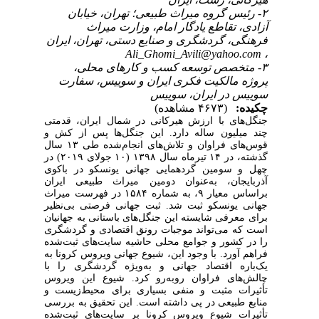
۲- رئیس گروه میراث طبیعی؛ تهران، خیابان
آزادی، تقاطع یادگار امام، وزارت میراث
فرهنگی، گردشگری و صنایع دستی، تهران، ایران
Ali_Ghomi_Avili@yahoo.com
،
۳- متخصص توسعه کسب و کارهای محلی،
پروژه مالکیت فکری ایران و سوییس، سفارت
سوییس در ایران، سوییس
چکیده:
(۴۶۷۳ مشاهده)
جنگل‌های با ارزش هیرکانی در شمال ایران، قدمتی
چند میلیون ساله دارد. این جنگل‌ها پس از کش و
قوس‌های فراوان و تلاش‌های انجام‌شده طی ۱۳ سال
گذشته، در ۱۴ تیرماه سال ۱۳۹۸ (۱۰ جولای ۲۰۱۹) در
چهل و سومین گردهمایی جهانی یونسکو در باکوی
آذربایجان، به‌عنوان دومین میراث طبیعی ایران
براساس معیار ۹، به شماره ۱۵۸۴ در فهرست میراث
جهانی یونسکو ثبت شد. ثبت جهانی فرصتی بی‌نظیر
برای معرفی شایسته این جنگل‌های باستانی به جهانیان
است که می‌تواند موجبات رونق اقتصادی و گردشگری
را در کشور و جوامع محلی حاشیه سایت‌های ثبت‌شده
فراهم آورد. با وجود این، شیوع جهانی ویروس کرونا به
یک‌باره اقتصاد جهانی و به‌ویژه گردشگری را با
چالش‌های فراوان روبه‌رو کرد. شیوع این ویروس
تأثیرات مثبت و منفی بسیاری برای محیط‌زیست و
منابع طبیعی در پی داشته است. این تحقیق به بررسی
تأثیرات شیوع ویروس کرونا بر سایت‌های ثبت‌شده