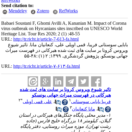
RefWorks
Send citation to:
Mendeley
Zotero
RefWorks
Babaei Soustani F, Ghomi Avilli A, Kananian M. Impact of Corona
virus outbreak on Hyrcanians sites inscribed on UNESCO World
Heritage List. Tour Res 2020; 2 (1) :48-55
URL:
http://tr.richt.ir/article-7-613-fa.html
بابایی سوستانی فریبا، قمی اویلی علی، کنعانیان مانا. تاثیر شیوع
ویروس کرونا بر سایت های ثبت شده هیرکانی در فهرست میراث
جهانی یونسکو. پژوهش گردشگری. ۱۳۹۹; ۲ (۱) :۴۸-۵۵
URL:
http://tr.richt.ir/article-۷-۶۱۳-fa.html
تاثیر شیوع ویروس کرونا بر سایت های ثبت شده
هیرکانی در فهرست میراث جهانی یونسکو
۲
*
۱
فریبا بابایی سوستانی
،
علی قمی اویلی
۳
،
مانا کنعانیان
۱- مدیر محلی پایگاه جنگل‌های هیرکانی در استان
گیلان، کیلومتر ۱۸ بزرگراه خلیج فارس (جاده
رشت تهران)، موزه میراث روستایی، دفتر پایگاه
هیرکانی، رشت، ایران