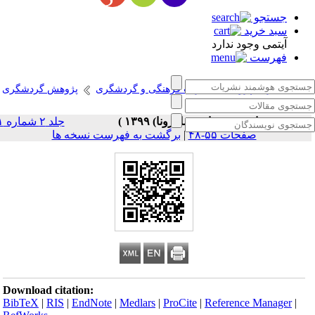
جستجو
سبد خرید
آیتمی وجود ندارد
فهرست
انتشارات پژوهشگاه میراث فرهنگی و گردشگری
پژوهش گردشگری
، شماره ۱ - ( بهار (پساکرونا) ۱۳۹۹ )
جلد ۲ شماره ۱
صفحات ۵۵-۴۸
|
برگشت به فهرست نسخه ها
Download citation:
BibTeX
|
RIS
|
EndNote
|
Medlars
|
ProCite
|
Reference Manager
|