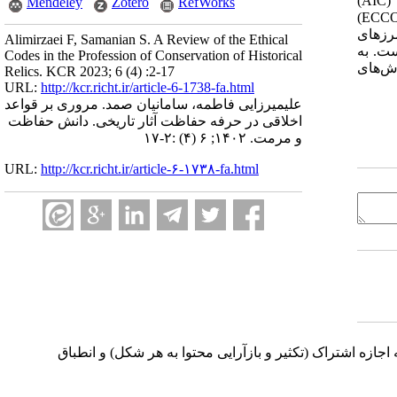
مواجهه با آثار است. برای این منظور سند رفتار اخلاقی تهیه شده توسط برخی از مؤسسات حفاظتی همچون مؤسسه آمریکایی حفاظت (AIC)
Mendeley
Zotero
RefWorks
انجمن کانادایی حفاظت (CAC) کمیته حفاظت از شورای بین‌المللی موزه‌ها (ICOM-CC)، کنفدراسیون اروپایی سازمان‌های حفاظت‌گر ECCO)
 مرزهای
Alimirzaei F, Samanian S. A Review of the Ethical
ت. به
Codes in the Profession of Conservation of Historical
ش‌های
Relics. KCR 2023; 6 (4) :2-17
URL:
http://kcr.richt.ir/article-6-1738-fa.html
علیمیرزایی فاطمه، سامانیان صمد. مروری بر قواعد
اخلاقی در حرفه حفاظت آثار تاریخی. دانش حفاظت
و مرمت. ۱۴۰۲; ۶ (۴) :۲-۱۷
URL:
http://kcr.richt.ir/article-۶-۱۷۳۸-fa.html
ینامه بین‌المللی Creative Commons Attribution 4.0 International License منتشر می‌شود که اجازه اشتراک (تکثیر و بازآرایی محتوا به هر شکل) و انطباق