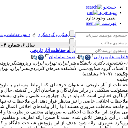
جستجو
سبد خرید
آیتمی وجود ندارد
فهرست
انتشارات پژوهشگاه میراث فرهنگی و گردشگری
دانش حفاظت و م
سال ۶، شماره ۴ - ( زمستان ۱۴۰۲ )
مروری بر قواعد اخلاقی در حرفه حفاظت آثار تاریخی
۲
*
۱
فاطمه علیمیرزایی
،
صمد سامانیان
۱- دانشجوی دکتری دانشگاه هنر ایران، تهران، ایران، و پژوهشگر پژوهشکده حفاظت و مرمت آثار تاریخی- فرهنگی.
۲- استاد، گروه صنایع‌دستی، دانشکده هنرهای کاربردی،هنر ایران، تهران، ایران. ،
چکیده:
(۲۹۰۹ مشاهده)
چکیده
حفاظت از آثار تاریخی به عنوان حرفه ای که ارتباط مستقیم با تار
مسئولیت سنگینی در برابر سازندگان و صاحبان آثار در گذشته، حال و 
گوناگون فعالیتی است که باید در یک چهارچوب علمی و نظری مش
ملاحظات اخلاقی خاصی را نیز مدنظر قرار دهند. این ملاحظات نه تن
و جامعه مخاطب ضروری هستند آنها را از پیامدهای اخلاقی اعمال شان 
می سازند. این ملاحظات اخلاقی به صورتهای مختلف در نظریه ها و ا
اند. در این پژوهش تلاش شده است تا ضمن ارائه تعاریف و مفاهیم ا
رویکرد تفسیری ارائه شود. هدف از این پژوهش شناخت جایگاه و ک