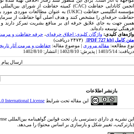
مؤسسه انگلیسی حفاظت (UKIC) به عنوان مطال
حفاظت حرفه‌ای را مشخص کنند و هدف اصلی آنها حفاظت از سرمایه ع
همین جهت به جای علایق حرفه ای بر منافع بشریت تمرکز دارند و ا
فرهنگی توسعه داده‌اند.
واژه‌های کلیدی:
واژگان کلیدی: اخلاق حرفه‌ای
،
حرفه حفاظت و مرمت آ
متن کامل
[PDF 727 kb]
(۲۴۷۳ دریافت)
نوع مطالعه:
مقاله مروری
| موضوع مقاله:
حفاظت و مرمت آثار تاری
دریافت: 1403/5/14 | پذیرش: 1402/8/10 | انتشار: 1402/8/10
ارسال پیام 
بازنشر اطلاعات
این مقاله تحت شرایط
 International License
(بازترکیب، تغییر شکل و بازسازی بر اساس محتوا) را می‌دهد.