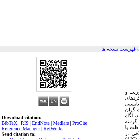
 فهرست نسخه ها
وریت و
کردهای
ایستی
 گران
، آگاه
Download citation:
گرفته
BibTeX
|
RIS
|
EndNote
|
Medlars
|
ProCite
|
اظت با
Reference Manager
|
RefWorks
قی در
Send citation to: