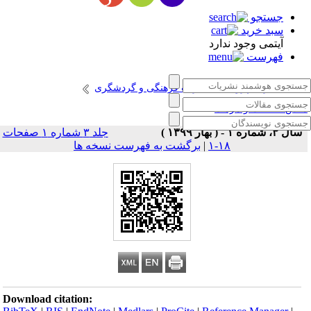
جستجو
سبد خرید
آیتمی وجود ندارد
فهرست
انتشارات پژوهشگاه میراث فرهنگی و گردشگری
انش حفاظت و مرمت
سال ۳، شماره ۱ - ( بهار ۱۳۹۹ )
جلد ۳ شماره ۱ صفحات
۱۸-۱
|
برگشت به فهرست نسخه ها
Download citation: