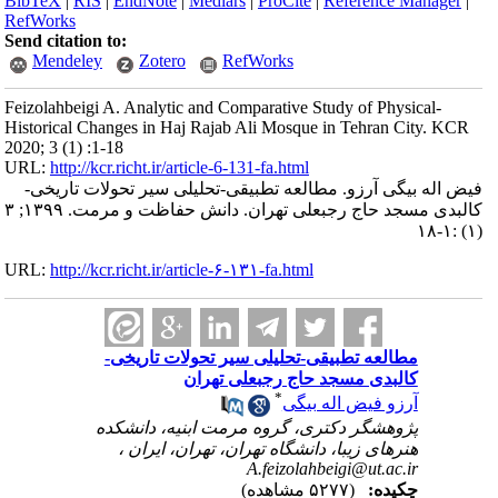
BibTeX
|
RIS
|
EndNote
|
Medlars
|
ProCite
|
Reference Manager
|
RefWorks
Send citation to:
Mendeley
Zotero
RefWorks
Feizolahbeigi A. Analytic and Comparative Study of Physical-
Historical Changes in Haj Rajab Ali Mosque in Tehran City. KCR
2020; 3 (1) :1-18
URL:
http://kcr.richt.ir/article-6-131-fa.html
‌‌فیض ‌اله ‌بیگی آرزو. مطالعه ‌‌تطبیقی-تحلیلی ‌‌سیر ‌‌تحولات ‌‌تاریخی-
کالبدی ‌‌مسجد ‌‌حاج ‌‌رجبعلی ‌‌تهران. دانش حفاظت و مرمت. ۱۳۹۹; ۳
(۱) :۱-۱۸
URL:
http://kcr.richt.ir/article-۶-۱۳۱-fa.html
مطالعه ‌‌تطبیقی-تحلیلی ‌‌سیر ‌‌تحولات ‌‌تاریخی-
کالبدی ‌‌مسجد ‌‌حاج ‌‌رجبعلی ‌‌تهران
*
آرزو ‌‌فیض ‌اله ‌بیگی
پژوهشگر ‌‌دکتری، ‌‌گروه مرمت ابنیه، دانشکده
هنرهای زیبا، ‌‌دانشگاه ‌‌تهران، تهران، ایران ،
A.feizolahbeigi@ut.ac.ir
چکیده:
(۵۲۷۷ مشاهده)