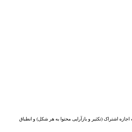
ینامه بین‌المللی Creative Commons Attribution 4.0 International License منتشر می‌شود که اجازه اشتراک (تکثیر و بازآرایی محتوا به هر شکل) و انطباق