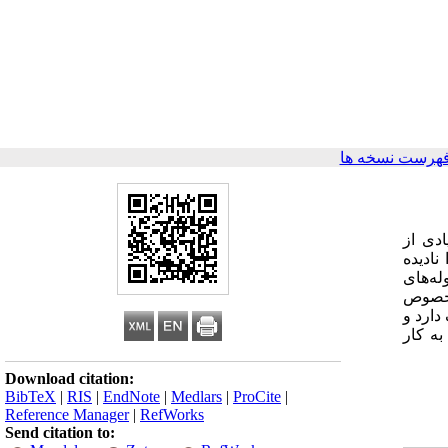
فهرست نسخه ها
دی از
نادیده
له‌های
 خصوص
دارد و
به کار
Download citation:
BibTeX
|
RIS
|
EndNote
|
Medlars
|
ProCite
|
Reference Manager
|
RefWorks
Send citation to: