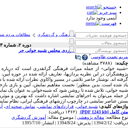
جستجو
سبد خرید
آیتمی وجود ندارد
فهرست
انتشارات پژوهشگاه میراث فرهنگی و گردشگری
مطالعات مردم شن
دوره ۲، شماره ۳ - ( پاییز ۱۳۹۵ )
چیستی شبیه خوانی: مطالعه موردی مجلس شبیه خوانی حر
*
مریم نعمت طاوسی
چکیده:
(۳۷۸۸ مشاهده)
«شبیه­ خوانی» از جمله میراث فرهنگی گرانقدری است که درباره‌ 
پژوهشگران در این نظریه­ پردازی­ها، تعاریف ارائه شده در حوزه‌ آیین، ب
گرفته ­اند. نوشتار حاضر تلاشی در مسیر واکاوی نظرات ارائه شده ب
یاد شده است. بدین منظور؛ نخست مفاهیم نمایش، آیین و بازی باز
شبیه­ خوانی، تلاش شده تا روشن شود که شبیه‌خوانی به عنوان یک نمایش 
از جمله می‌توان به اجراهای نمایشی اشاره داشت که بهترین و موثرین 
بستن عناصر نمایشی در چارچوب ارزش­های فرهنگی ایرانی، نظام نمایشی
واژه‌های کلیدی:
شبیه خوانی
،
قراردادهای نمایشی
،
نمایش صحنه ای
،
آی
متن کامل
[PDF 1243 kb]
(۱۳۶۲ دریافت)
نوع مطالعه:
مقاله پژوهشی
| موضوع مقاله:
آموزش گردشگری
دریافت: 1394/2/12 | پذیرش: 1394/8/24 | انتشار: 1395/7/10