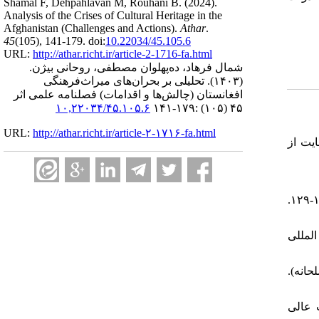
Shamal F, Dehpahlavan M, Rouhani B.
(2024).
Analysis of the Crises of Cultural Heritage in the
Afghanistan (Challenges and Actions).
Athar
.
45
(105)
, 141-179. doi:
10.22034/45.105.6
URL:
http://athar.richt.ir/article-2-1716-fa.html
شمال فرهاد، ده‌پهلوان مصطفی، روحانی بیژن.
(۱۴۰۳).
تحلیلی بر بحران‌های میراث‌فرهنگی
افغانستان (چالش‌ها و اقدامات) فصلنامه علمی اثر
۱۰,۲۲۰۳۴/۴۵.۱۰۵.۶
۴۵ (۱۰۵) :۱۷۹-۱۴۱
URL:
http://athar.richt.ir/article-۲-۱۷۱۶-fa.html
مایت از
۴. - چراغچی، سوسن، (۱۳۷۹). «منشورهای بین‌المللی در حفاظت از میراث فرهنگی». هنر و معماری اثر، ۳۱ و ۳۲: ۱۱۴-۱۲۹.
ین المللی
سلحانه).
ات عالی