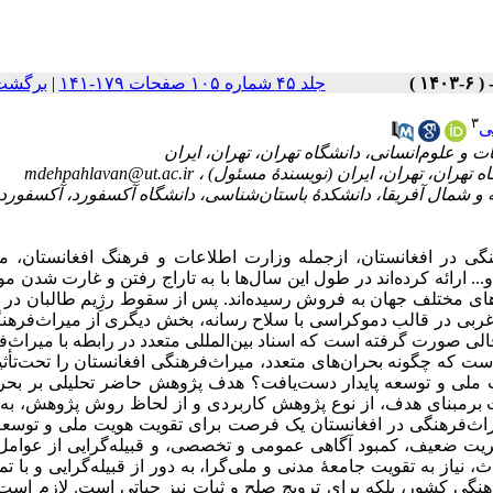
جلد ۴۵ شماره ۱۰۵ صفحات ۱۷۹-۱۴۱
|
برگشت 
۳
ی
mdehpahlavan@ut.ac.ir
 و شمال آفریقا، دانشکدۀ باستان‌شناسی، دانشگاه آکسفورد، آکسفورد،
هنگی در افغانستان، ازجمله وزارت اطلاعات و فرهنگ افغانستان، 
ارائه کرده‌­اند در طول این سال‌ها با به تاراج رفتن و غارت شدن مو
وم سیل‌آسای ارزش‌های غربی در قالب دموکراسی با سلاح رسانه، بخش دیگری از میراث‌فره
ی صورت گرفته است که اسناد بین‌­المللی متعدد در رابطه با میراث‌
 که چگونه بحران‌های متعدد، میراث‌فرهنگی افغانستان را تحت‌تأثی
یت ملی و توسعه پایدار دست‌یافت؟ هدف پژوهش حاضر تحلیلی بر بحرا
قات برمبنای هدف، از نوع پژوهش کاربردی و از لحاظ روش پژوهش، به
یراث‌فرهنگی در افغانستان یک فرصت برای تقویت هویت ملی و توسعۀ 
ریت ضعیف، کمبود آگاهی عمومی و تخصصی، و قبیله‌گرایی از عوامل
نیاز به تقویت جامعۀ مدنی و ملی‌گرا، به دور از قبیله‌گرایی و با تم
رهنگی کشور، بلکه برای ترویج صلح و ثبات نیز حیاتی است. لازم اس