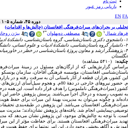
ثبت نام
بازیابی رمز عبور
EN
FA
دوره ۴۵، شماره ۱۰۵ - ( ۶-۱۴۰۳ )
تحلیلی بر بحران‌های میراث‌فرهنگی افغانستان (چالش‌ها و اقدامات)
۲
*
۱
فرهاد شمال
،
مصطفی ده‌پهلوان
،
بیژن روحان
۱- دانشجوی دکتری باستان‌شناسی، گروه باستان‌شناسی، دانشکدۀ ادبیات و علوم‌انسانی، دانشگاه تهران، تهران، ایران
۲- دانشیار گروه باستان‌شناسی، دانشکدۀ ادبیات و علوم انسانی، دانشگاه تهران، تهران، ایران (نویسندۀ مسئول) ،
۳- پژوهشگر ارشد و معاون پروژۀ باستان‌شناسی در خطر در خاورمیانه
انگلستان
چکیده:
(۵۴۱۰ مشاهده)
براساس گزارش‌­هایی که از ارگان‌­های مسئول در زمینۀ میراث‌فر
باستان‌شناسی افغانستان، مؤسسه فرهنگی آقاخان، سازمان یونسکو و... 
م. حضور نیروهای خارجی در دهۀ 80م. و هج
کشور (میراث‌فرهنگی ناملموس) را هدف قرار داده است. این همه درحال
به تصویب رسیده و درحال اجرا می‌‌باشند. پرسش پژوهش حاضر این است
داده‌اند و چگونه می‌توان به مدیریت بهینۀ این میراث برای حفظ هو
میراث‌فرهنگی افغانستان می‌­باشد. این پژوهش در طبقه‌­بندی تحقی
توصیفی-پیمایشی انجام شد. یافته‌­های پژوهش نشان‌دادند؛ مدیریت م
است. با توجه به چالش‌های موجود، این پژوهش نشان می‌دهد که مدی
تهدید میراث‌فرهنگی افغانستان هستند. برای حفاظت مؤثر از این میراث، 
آموزش و آگاهی‌بخشی وجود دارد. این امر نه‌تنها برای حفظ هویت ف