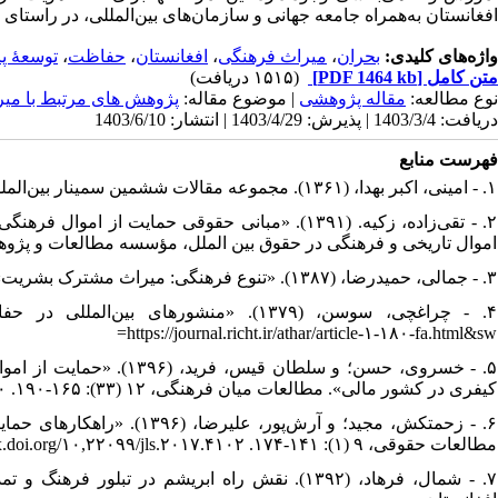
افغانستان به‌همراه جامعه جهانی و سازمان‌های بین‌المللی، در راستای
واژه‌های کلیدی:
بحران
،
میراث فرهنگی
،
افغانستان
،
حفاظت
،
توسعۀ پا
متن کامل
[PDF 1464 kb]
(۱۵۱۵ دریافت)
نوع مطالعه:
مقاله پژوهشی
| موضوع مقاله:
پژوهش های مرتبط با می
دریافت: 1403/3/4 | پذیرش: 1403/4/29 | انتشار: 1403/6/10
فهرست منابع
۱. - امینی، اکبر بهدا، (۱۳۶۱). مجموعه مقالات ششمین سمینار بین‌المللی مطالعات کوشانی. مرکز باستان شناسی. کابل: مطبعه دولتی.
۲. - تقی‌زاده، زکیه. (۱۳۹۱). «مبانی حقوقی حمای
اموال تاریخی و فرهنگی در حقوق بین الملل، مؤسسه مطالعات و پژ
۳. - جمالی، حمیدرضا، (۱۳۸۷). «تنوع فرهنگی: میراث مشترک بشریت». مطالعات میان فرهنگی، ۷.
https://journal.richt.ir/athar/article-۱-۱۸۰-fa.html&sw=
۵. - خسروی، حسن؛ و سلطان 
کیفری در کشور مالی». مطالعات میان فرهنگی، ۱۲ (۳۳): ۱۶۵-۱۹۰. DOR: ۲۰,۱۰۰۱.۱.۱۷۳۵۸۶۶۳.۱۳۹۶.۱۲.۳۳.۶.۰
۶. - زحمتکش، مجید؛ و آرش‌پ
مطالعات حقوقی، ۹ (۱): ۱۴۱-۱۷۴. https://dx.doi.org/۱۰,۲۲۰۹۹/jls.۲۰۱۷.۴۱۰۲
۷. - شمال، فرهاد، (۱۳۹۲). نقش راه ابریشم در ت