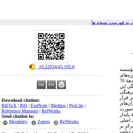
به فهرست نسخه ها
‎ 10.22034/45.105.6
مؤسسه
زه‌های
این کشور، هزاران قطعه از آثار باستانی آن به سرقت رفته و در بازارهای مختلف جهان به فروش رسیده‌اند. پس از سقوط رژِیم طالبان در دهۀ 70
نگی این
فرهنگی
ر قرار
Download citation:
ن‌­های
BibTeX
|
RIS
|
EndNote
|
Medlars
|
ProCite
|
­‌صورت
Reference Manager
|
RefWorks
پایدار
Send citation to:
 اصلی
Mendeley
Zotero
RefWorks
رکز بر
ت دولت