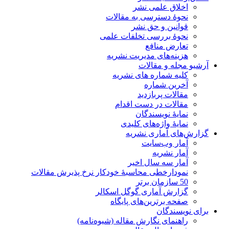
اخلاق علمی نشر
نحوۀ دسترسی به مقالات
قوانین و حق نشر
نحوۀ بررسی تخلفات علمی
تعارض منافع
هزینه‌های مدیریت نشریه
آرشیو مجله و مقالات
کلیه شماره های نشریه
آخرین شماره
مقالات پربازدید
مقالات در دست اقدام
نمایۀ نویسندگان
نمایۀ واژه‌های کلیدی
گزارش‌های آماری نشریه
آمار وب‌سایت
آمار نشریه
آمار سه سال اخیر
نمودارخطی محاسبۀ خودکار نرخ پذیرش مقالات
50 سازمان برتر
گزارش آماری گوگل اسکالر
صفحه برترین‌های پایگاه
برای نویسندگان
راهنمای نگارش مقاله (شیوه‌نامه)