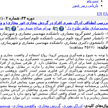
ثبت نام
بازیابی رمز عبور
EN
FA
دوره ۴۳، شماره ۲ - ( تابستان ۱۴۰۱ )
بررسی انطباقی ادراک بصری افراد در گردش مجازی (تور مجازی) و وا
۲
۱
محمدصادق طاهرطلوع‌ دل
،
بهرام صالح‌ صدق‌ پور
،
سی
۱- دانشیار عضو گروه معماری، دانشکده مهندسی معماری و شهرسازی، دانشگاه تربیت دبیر شهید رجایی، تهران، ایران
۲- دانشیار عضو گروه علوم تربیتی، دانشکده علوم انسانی، دانشگاه تربیت دبیر شهید رجایی، تهران، ایران
۳- دانشجوی دکتری معماری، دانشکده مهندسی معماری و شهرسازی، دانشگاه تربیت دبیر شهید رجایی، تهران، ایران ،
چکیده:
(۴۵۶۶ مشاهده)
با توجه به شیوع و همه‌گیری ویروس کرونا، رواج استفاده از واقعیت مجازی و
و همچنین زیارت مجازی اماکن متبرکه، به‌صورت چشم‌گیری رو به رشد بوده است
شبیه‌سازی فضا برای ادراک بصری مخاطبان دارد. از طرفی بسیاری از افراد ب
گردش مجازی به‌وسیله ابزار واقعیت مجازی را ندارند.
در مقابل، تورهای مجا
گوشی هوشمندی بهره‌گیری از این فناوری میسر است. تاکنون پژوهشی در
پژوهش با هدف بررسی انطباقی ادراک بصری افراد در گردش مجازی (تور مج
پس‌آزمون یک گروهی پیروی می‌کند؛ به همین منظور مخاطبان یک‌بار به‌صور
زرگ تهران واقع شده است، مورد مشاهده و سپس مورد پیمایش قرار داده‌اند. ب
ایایی پرسشنامه توسط آزمون آلفای کرونباخ و روایی پرسشنامه توسط مشو
ستند. براساس نتایج به‌دست‌آمده، ادراک بصری مخاطبان در گردش مجازی و 
متغیرهایی است که در فضای واقعی امکان سنجش آنها وجود ندارد یا بررسی این‌
بسیار زمان‌بر و یا به علت‌های گوناگون امکان‌پذیر نیست. در این موارد می‌توان 
واژه‌های کلیدی:
ادراک بصری
،
گردش مجازی
،
واقعیت مجازی
،
شبیه‌س