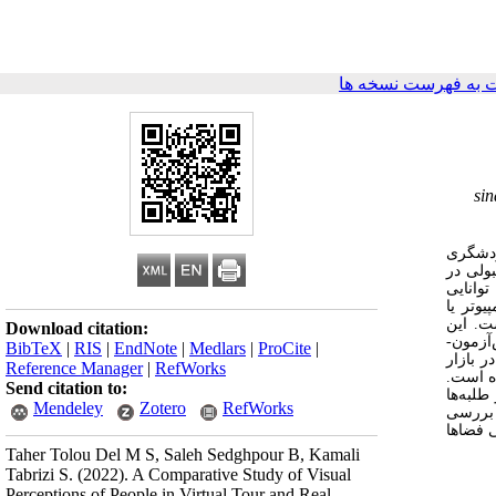
 به فهرست نسخه ها
si
ردشگری
ولی در
وانایی
وتر یا
ت. این
Download citation:
آزمون-
BibTeX
|
RIS
|
EndNote
|
Medlars
|
ProCite
|
 بازار
Reference Manager
|
RefWorks
ه است.
Send citation to:
لبه‌ها
Mendeley
Zotero
RefWorks
 بررسی
 فضاها
Taher Tolou Del M S, Saleh Sedghpour B, Kamali
Tabrizi S.
(2022).
A Comparative Study of Visual
Perceptions of People in Virtual Tour and Real