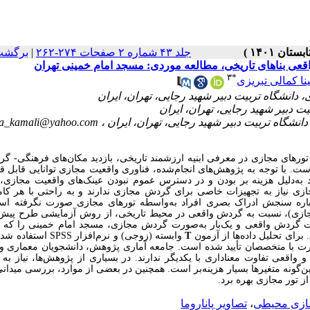
جلد ۴۳ شماره ۲ صفحات ۲۷۴-۲۶۲
|
برگشت
قعی بناهای تاریخی، مطالعه موردی: مسجد امام خمینی تهران
۳
*
نا کمالی تبریزی
na_kamali@yahoo.com
 تورهای مجازی در معرفی ابنیه ارزشمند تاریخی، بازدید مکان‌های فرهنگی- گ
. با توجه به پژوهش‌های انجام‌شده، فناوری واقعیت مجازی توانایی قابل قب
ه‌دلیل هزینه‌ بر بودن و در دسترس عموم نبودن عینک‌های واقعیت مجازی، ت
زی نیاز به تجهیزات خاصی برای گردش مجازی ندارند و به‌ راحتی با هر کامپی
باره سنجش ادراک بصری افراد به‌واسطه تورهای مجازی صورت نگرفته اس
ازی)، نسبت به گردش واقعی در محیط تاریخی، از روش آزمایشی طرح پیش‌
ت گردش واقعی و یک‌بار به‌صورت گردش مجازی، مسجد امام خمینی را که در
رای تحلیل داده‌ها از آزمون
T
وابسته (زوجی) و نرم‌افزار
SPSS
استفاده شد
رت با متخصصان تأیید شده است
. جامعه آماری پژوهش، دانشجویان معماری و ط
واقعی تفاوت معناداری با یکدیگر ندارند
.
در بسیاری از پژوهش‌ها، نیاز به
گونه متغیرها بسیار هزینه‌بر است. همچنین در بعضی از موارد، بررسی میدانی
از تور مجازی بهره برد.
ازی محیطی
،
تصاویر پاناروما