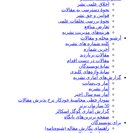
اخلاق علمی نشر
نحوۀ دسترسی به مقالات
قوانین و حق نشر
نحوۀ بررسی تخلفات علمی
تعارض منافع
هزینه‌های مدیریت نشریه
آرشیو مجله و مقالات
کلیه شماره های نشریه
آخرین شماره
مقالات پربازدید
مقالات در دست اقدام
نمایۀ نویسندگان
نمایۀ واژه‌های کلیدی
گزارش‌های آماری نشریه
آمار وب‌سایت
آمار نشریه
آمار سه سال اخیر
نمودارخطی محاسبۀ خودکار نرخ پذیرش مقالات
50 سازمان برتر
گزارش آماری گوگل اسکالر
صفحه برترین‌های پایگاه
برای نویسندگان
راهنمای نگارش مقاله (شیوه‌نامه)