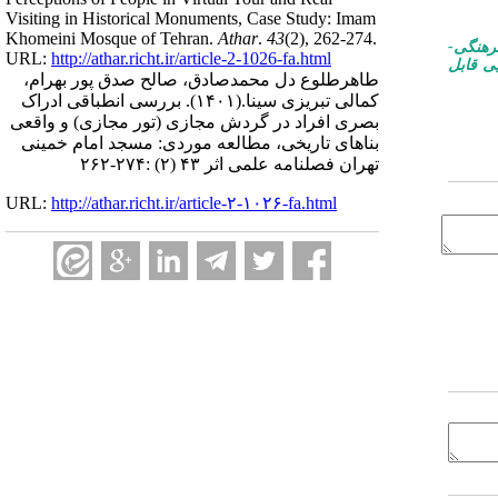
Visiting in Historical Monuments, Case Study: Imam
Khomeini Mosque of Tehran.
Athar
.
43
(2)
, 262-274.
رهنگی-
URL:
http://athar.richt.ir/article-2-1026-fa.html
ی قابل
طاهرطلوع‌ دل محمدصادق، صالح‌ صدق‌ پور بهرام،
کمالی تبریزی سینا.
(۱۴۰۱).
بررسی انطباقی ادراک
بصری افراد در گردش مجازی (تور مجازی) و واقعی
بناهای تاریخی، مطالعه موردی: مسجد امام خمینی
تهران فصلنامه علمی اثر ۴۳ (۲) :۲۷۴-۲۶۲
URL:
http://athar.richt.ir/article-۲-۱۰۲۶-fa.html