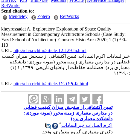
BibTeX
|
RIS
|
EndNote
|
Medlars
|
ProCite
|
Reference Manager
|
RefWorks
Send citation to:
Mendeley
Zotero
RefWorks
kheyrossadat A. Exploratory Exploration of Space Quality
Measurement in Contemporary Architecture Schools (Case Study:
Yazd School of Architecture). Conserv Histo Area 2020; 1 (1) :90-
113
URL:
http://cha.richt.ir/article-12-129-fa.html
خیرالسادات اکرم السادات. تبیین اکتشافی از سنجش میزان کیفیت
فضایی در مدارس معماری زمینه‌محور (نمونه موردی: دانشکده
معماری یزد). فصلنامه حفاظت از بافتهای تاریخی. ۱۳۹۹; ۱ (۱)
:۹۰-۱۱۳
URL:
http://cha.richt.ir/article-۱۲-۱۲۹-fa.html
تبیین اکتشافی از سنجش میزان کیفیت فضایی
در مدارس معماری زمینه‌محور (نمونه موردی:
دانشکده معماری یزد)
*
اکرم السادات خیرالسادات
دکتری معماری، گروه معماری، واحد