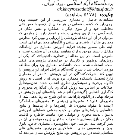
یزد.دانشگاه آزاد اسلامی ، یزد، ایران ،
ak.kheyrossadat@khuisf.ac.ir
چکیده:
(۵۱۷۸ مشاهده)
مشاهدات حاصل از معماری سرزمینی از این حقیقت پرده
بر‌می‌دارد که کیفیت فضایی در هر مکان از یک‌سو با حس ذاتی
مخاطب خود و از سوی دیگر با عملکرد و نقش مکان در
پاسخگویی به نیاز وی پیوندی دیرینه و عمیق دارد. از مواردی که
می‌توان در آن این دغدغه پژوهشی را ارزیابی و تبیین کرد، مدارس
معماری متأثر از بافت‌های سنتی و الگوهای معماری ایرانی است.
البته طی مسیر پیچیده فرایند آموزش معماری در ارتباطات
متقابل با بستر موجود و ارائه مفاهیم نهفته در آن به‌شدت عجین و
ملموس است. در این مقاله از «نظریه داده‌بنیاد»، که یکی از
روش‌های نوظهور و کارساز در فرایندهای پژوهش‌های کیفی
است، استفاده شده است. دانشکده معماری یزد برای مطالعه
موردی انتخاب شد تا شرح گام‌به‌گام مراحل اجرای این پژوهش را
تبیین کند. شرکت‌کنندگان در این پژوهش ۲۰ نفر از معماران
فارغ‌التحصیل دانشکده معماری یزد بودند که با استناد به روش
«گلوله برفی» و نمونه‌گیری نظری انتخاب شدند. تجزیه‌و‌تحلیل
اطلاعات بر اساس سه روش کدگذاری باز، کدگذاری محوری و
کدگذاری انتخابی (گزینشی) انجام شد. یافته‌های این پژوهش در
مرحله نهایی در الگوی پارادایمی به این شرح سازمان‌دهی شد: ۱.
متغیرهای علی؛ ۲. متغیرهای زمینه‌ای؛ ۳. متغیرهای مداخله‌گر؛
۴.پدیده یا مقوله محوری؛ ۵. راهبردها و ۶. پیامدها و نتایج.
شناسایی پارامترهای مؤثر بر کیفیت‌بخشی فضاهای آموزشی
به‌عنوان پدیده محوری و عواملی چون ماهیت خاطره و قابلیت
مکان در باز‌زنده‌سازی خاطرات به‌عنوان زیرمجموعه‌های آن در
نظر گرفته شد. عواملی چون تعلق‌پذیری، معماری خاص، پاتوق
بودن و همسویی ذهنی ـ عملکردی مهم‌ترین متغیرهای علی
شناسایی‌شده در این پژوهش بود. نتایج پژوهش نشان می‌دهد که