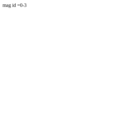
mag id =0-3