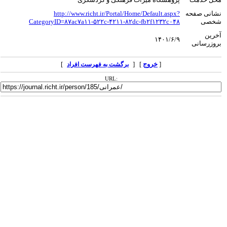
نشانی صفحه
http://www.richt.ir/Portal/Home/Default.aspx?
شخصی
CategoryID=۸۷ac۷a۱۱-۵۲۲c-۴۲۱۱-۸۲dc-fb۲f۱۲۳۲c۰۴۸
آخرین
۱۴۰۱/۶/۹
بروزرسانی
[
خروج
] [
]
برگشت به فهرست افراد
URL: