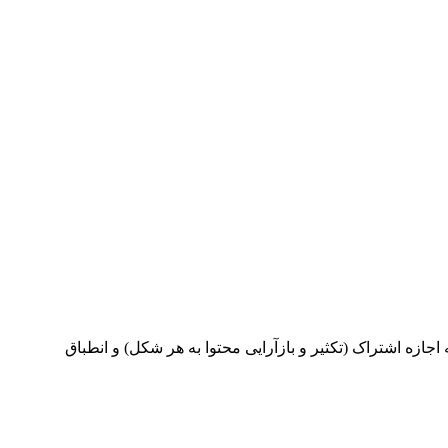
ینامه بین‌المللی Creative Commons Attribution 4.0 International License منتشر می‌شود که اجازه اشتراک (تکثیر و بازآرایی محتوا به هر شکل) و انطباق