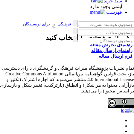
سبد خرید
آیتمی وجود ندارد
فهرست
سامانه نشریات پژوهشگاه میراث فرهنگی
برای نویسندگان
کی از صفحات را انتخاب کنید
اهنمای نگارش مقاله
اهنمای ارسال مقاله
رم ارسال مقاله
ام نشریات پژوهشگاه میراث فرهنگی و گردشگری دارای دسترسی
باز، تحت قوانین گواهینامه بین‌المللی Creative Commons Attribution
4.0 International License منتشر می‌شوند که اجازه اشتراک (تکثیر و
زآرایی محتوا به هر شکل) و انطباق (بازترکیب، تغییر شکل و بازسازی
 اساس محتوا) را می‌دهند.