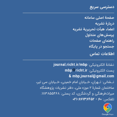
دسترسی سریع
صفحۀ اصلی سامانه
دربارۀ نشریه
اعضاء هیأت تحریریۀ نشریه
پرسش‌های متداول
راهنمای صفحات
جستجو در پایگاه
اطلاعات تماس
نشانۀ الکترونیکی:
journal.richt.ir/mbp
پست الکترونیکی:
richt.ir
mbp
& mbp.journal@gmail.com
نـشانی: تـهران، خـیابان امام خمینی، خـیابان سی تیر،
ساختمان شمارۀ ۲ موزه ملی، دفتر نشریات پژوهشگاه
میراث‌فرهنگی و گردشگری، کد پستی: ۱۱۱۳۸۵۵۴۶۸.
تلفکس:
۶۰ -
۶۶۷۳۶۴۵۲-۰۲۱