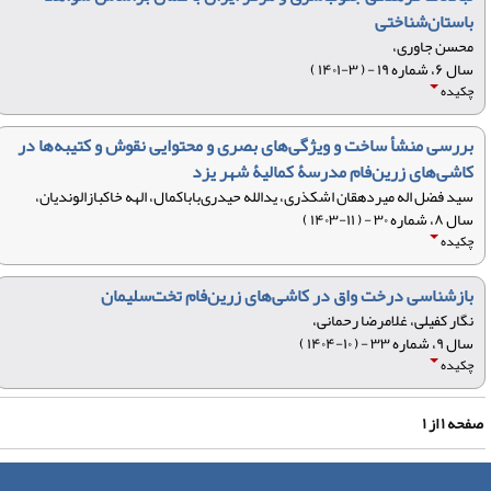
باستان‌شناختی
محسن جاوری،
سال ۶، شماره ۱۹ - ( ۳-۱۴۰۱ )
چکیده
بررسی منشأ ساخت و ویژگی‌های بصری و محتوایی نقوش و کتیبه‌ها در
کاشی‌های زرین‌فام مدرسۀ کمالیۀ شهر یزد
سید فضل‎ اله میردهقان اشکذری، یدالله حیدری‌باباکمال، الهه خاکبازالوندیان،
سال ۸، شماره ۳۰ - ( ۱۱-۱۴۰۳ )
چکیده
بازشناسی درخت واق در کاشی‌های زرین‌فام تخت‌سلیمان
نگار کفیلی، غلامرضا رحمانی،
سال ۹، شماره ۳۳ - ( ۱۰-۱۴۰۴ )
چکیده
فحه
۱
از
۱