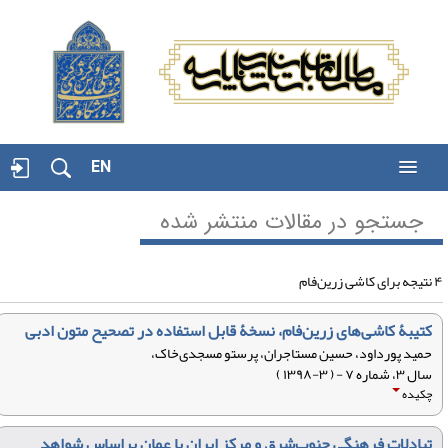
EN
جستجو در مقالات منتشر شده
شی زرین‌فام
کتیبۀ کاشی‌های زرین‌فام، نسخۀ‌ قابل استفاده در تصحیح متون ادبی
حمید پورداود، حسین مستاجران، پرستو مسجدی‌خاک،
سال ۳، شماره ۷ - ( ۳-۱۳۹۸ )
چکیده
تبادلات فرهنگی جنوب‌شرق و مرکز ایران با عمان براساس شواهد