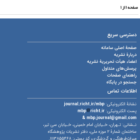
فحه
۱
از
۱
دسترسی سریع
صفحۀ اصلی سامانه
دربارۀ نشریه
اعضاء هیأت تحریریۀ نشریه
پرسش‌های متداول
راهنمای صفحات
جستجو در پایگاه
اطلاعات تماس
نشانۀ الکترونیکی:
journal.richt.ir/mbp
پست الکترونیکی:
richt.ir
mbp
& mbp.journal@gmail.com
نـشانی: تـهران، خـیابان امام خمینی، خـیابان سی تیر،
ساختمان شمارۀ ۲ موزه ملی، دفتر نشریات پژوهشگاه
میراث‌فرهنگی و گردشگری، کد پستی: ۱۱۱۳۸۵۵۴۶۸.