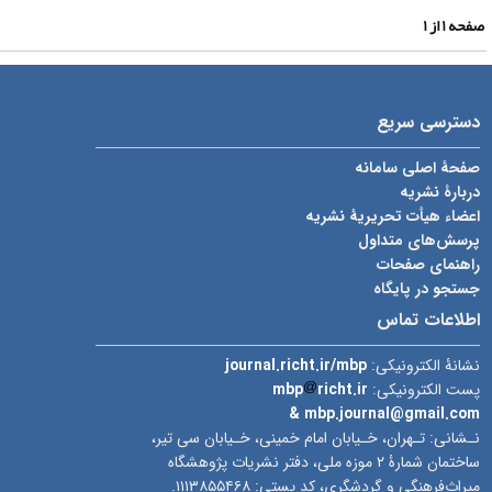
فحه
۱
از
۱
دسترسی سریع
صفحۀ اصلی سامانه
دربارۀ نشریه
اعضاء هیأت تحریریۀ نشریه
پرسش‌های متداول
راهنمای صفحات
جستجو در پایگاه
اطلاعات تماس
نشانۀ الکترونیکی:
journal.richt.ir/mbp
پست الکترونیکی:
richt.ir
mbp
& mbp.journal@gmail.com
نـشانی: تـهران، خـیابان امام خمینی، خـیابان سی تیر،
ساختمان شمارۀ ۲ موزه ملی، دفتر نشریات پژوهشگاه
میراث‌فرهنگی و گردشگری، کد پستی: ۱۱۱۳۸۵۵۴۶۸.