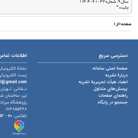
سال ۹، شماره ۳۲ - ( ۶-۱۴۰۴ )
چکیده
صفحه
۱
از
۱
دسترسی سریع
اطلاعات تماس
صفحۀ اصلی سامانه
نشانۀ الکترونیک
دربارۀ نشریه
پست الکترونیک
اعضاء هیأت تحریریۀ نشریه
al@gmail.com
پرسش‌های متداول
نـشانی: تـهران،
راهنمای صفحات
جستجو در پایگاه
پژوهشگاه میراث
۱۱۱۳۸۵۵۴۶۸.
تلفکس:
۶۰ -
۰۲۱