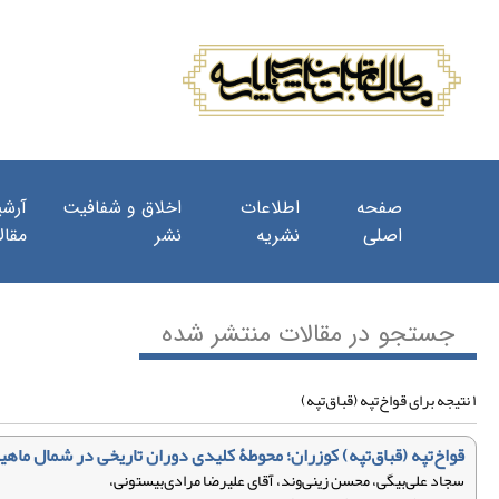
صفحه
اطلاعات
اخلاق و شفافیت
آرشی
اصلی
نشریه
نشر
مقال
جستجو در مقالات منتشر شده
۱ نتیجه برای قواخ‌تپه (قباق‌تپه)
قواخ‌تپه (قباق‌تپه) کوزران؛ محوطۀ کلیدی دوران تاریخی در شمال ما
سجاد علی‌بیگی، محسن زینی‌وند، آقای علیرضا مرادی‌بیستونی،