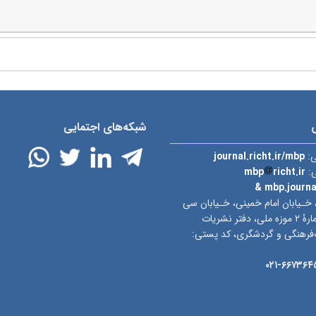
شبکه‌های اجتمایی
ی:
journal.richt.ir/mbp
ی:
richt.ir
mbp
& mbp.journ
 خـیابان امام خمینی، خـیابان سی
تیر، ساختمان شمارۀ ۲ موزه ملی، دفتر نشریات
‌فرهنگی و گردشگری، کد پستی:
۶۶۷۳۶۴۵۲-