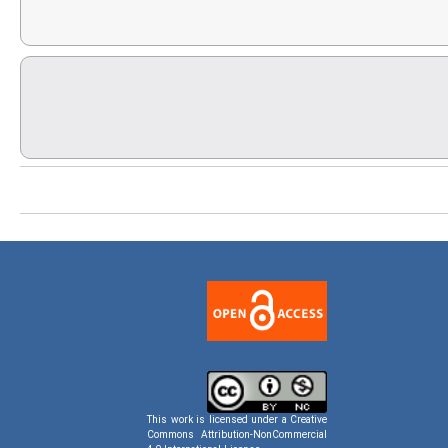
This work is licensed under a
Creative
Commons Attribution-NonCommercial