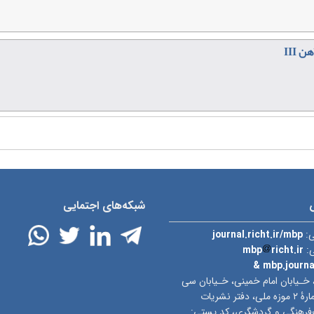
III
شبکه‌های اجتمایی
ی:
journal.richt.ir/mbp
ی:
richt.ir
mbp
& mbp.journ
 خـیابان امام خمینی، خـیابان سی
تیر، ساختمان شمارۀ ۲ موزه ملی، دفتر نشریات
‌فرهنگی و گردشگری، کد پستی: