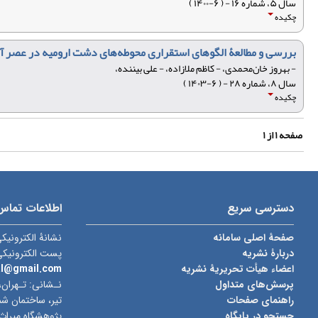
سال ۵، شماره ۱۶ - ( ۶-۱۴۰۰ )
چکیده
بررسی و مطالعۀ الگوهای استقراری محوطه‌های دشت ارومیه در عصر آهن 
- بهروز خان‌محمدی، - کاظم ملازاده، - علی بیننده،
سال ۸، شماره ۲۸ - ( ۶-۱۴۰۳ )
چکیده
صفحه
۱
از
۱
دسترسی سریع
اطلاعات تماس
صفحۀ اصلی سامانه
نشانۀ الکترونیک
دربارۀ نشریه
پست الکترونیک
اعضاء هیأت تحریریۀ نشریه
al@gmail.com
پرسش‌های متداول
نـشانی: تـهران،
راهنمای صفحات
جستجو در پایگاه
پژوهشگاه میراث