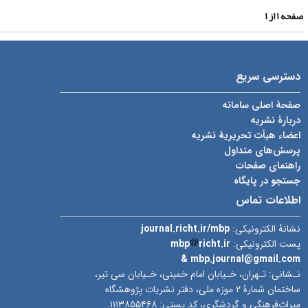
فحه
۱
از
۱
دسترسی سریع
صفحۀ اصلی سامانه
دربارۀ نشریه
اعضاء هیأت تحریریۀ نشریه
پرسش‌های متداول
راهنمای صفحات
جستجو در پایگاه
اطلاعات تماس
نشانۀ الکترونیکی:
journal.richt.ir/mbp
پست الکترونیکی:
richt.ir
mbp
& mbp.journal@gmail.com
نـشانی: تـهران، خـیابان امام خمینی، خـیابان سی تیر،
ساختمان شمارۀ ۲ موزه ملی، دفتر نشریات پژوهشگاه
میراث‌فرهنگی و گردشگری، کد پستی: ۱۱۱۳۸۵۵۴۶۸.